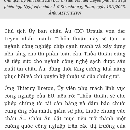
Chủ tịch Ủy ban châu Âu (EC) Ursula von der Leyen phát biểu tại
phiên họp Nghị viện châu Â ở Strasbourg, Pháp, ngày 18/4/2023.
Ảnh: AFP/TTXVN
Chủ tịch Ủy ban châu Âu (EC) Ursula von der
Leyen nhấn mạnh: "Thỏa thuận này sẽ tạo ra
ngành công nghiệp chip cạnh tranh và xây dựng
nền tảng cho thị phần toàn cầu. Thỏa thuận cũng
sẽ tiếp sức cho ngành công nghệ sạch được sản
xuất tại châu Âu, đồng thời tăng cường khả năng
phục hồi và chủ quyền kỹ thuật số của chúng ta".
Ông Thierry Breton, Ủy viên phụ trách lĩnh vực
công nghiệp của EU, nêu rõ: "Thỏa thuận sẽ cho
phép chúng tôi tái cân bằng và đảm bảo chuỗi
cung ứng của mình, giảm sự phụ thuộc chung vào
châu Á... Châu Âu đặt mục tiêu trở thành một
cường quốc công nghiệp trên các thị trường của