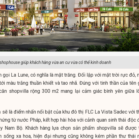
shophouse giúp khách hàng vừa an cư vừa có thể kinh doanh
n gọi La Lune, có nghĩa là mặt trăng. Đối lập với mặt trời rực đỏ,
ới màu trắng thuần khiết và tao nhã. Đúng với tinh thần của tên 
căn shopvilla rộng 300 m2 mang lại cảm giác bình yên giữa l
 sẽ là điểm nhấn nổi bật của khu đô thị FLC La Vista Sadec với t
hứng từ nước Pháp, kết hợp hài hòa với cảnh quan sinh thái độc 
ây Nam Bộ. Khách hàng lựa chọn sản phẩm shopvilla sẽ được t
n sống xa hoa, hiện đại nhưng cũng không kém phần thư thái 