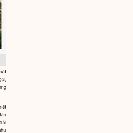
 mặt
gọi,
òng
hiết
đáo
rải
như