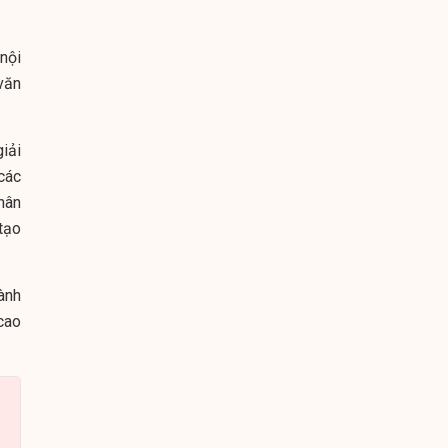
 nội
văn
iải
các
hân
tạo
ành
cao