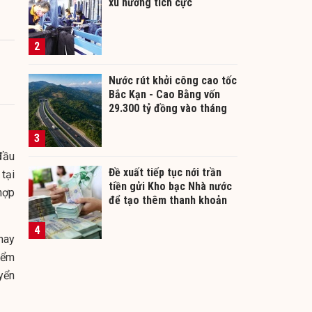
xu hướng tích cực
2
Nước rút khởi công cao tốc
Bắc Kạn - Cao Bằng vốn
29.300 tỷ đồng vào tháng
12/2026
3
đầu
Đề xuất tiếp tục nới trần
tại
tiền gửi Kho bạc Nhà nước
hợp
để tạo thêm thanh khoản
cho ngân hàng
4
nay
điểm
yển