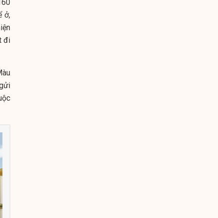
160
 ở,
hiện
 đi
 Màu
gửi
uộc