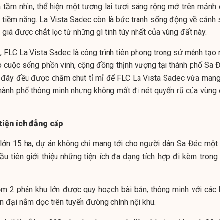
là tầm nhìn, thể hiện một tương lai tươi sáng rộng mở trên mảnh 
 tiềm năng. La Vista Sadec còn là bức tranh sống động về cảnh 
 giá được chắt lọc từ những gì tinh túy nhất của vùng đất này.
a, FLC La Vista Sadec là công trình tiên phong trong sứ mệnh tạo
 cuộc sống phồn vinh, cộng đồng thịnh vượng tại thành phố Sa Đ
 đây đều được chăm chút tỉ mỉ để FLC La Vista Sadec vừa mang
thành phố thông minh nhưng không mất đi nét quyến rũ của vùng 
tiện ích đẳng cấp
 lớn 15 ha, dự án không chỉ mang tới cho người dân Sa Đéc một 
u tiên giới thiệu những tiện ích đa dạng tích hợp đi kèm trong 
m 2 phân khu lớn được quy hoạch bài bản, thông minh với các 
n đại nằm dọc trên tuyến đường chính nội khu.