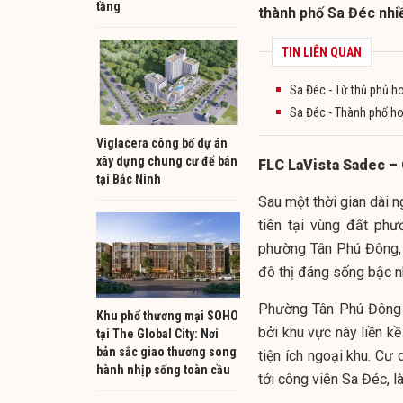
tầng
thành phố Sa Đéc nhiều
TIN LIÊN QUAN
Sa Đéc - Từ thủ phủ ho
Sa Đéc - Thành phố h
Viglacera công bố dự án
xây dựng chung cư để bán
FLC LaVista Sadec – C
tại Bắc Ninh
Sau một thời gian dài 
tiên tại vùng đất ph
phường Tân Phú Đông, 
đô thị đáng sống bậc n
Phường Tân Phú Đông có
Khu phố thương mại SOHO
bởi khu vực này liền kề
tại The Global City: Nơi
bản sắc giao thương song
tiện ích ngoại khu. Cư
hành nhịp sống toàn cầu
tới công viên Sa Đéc, 