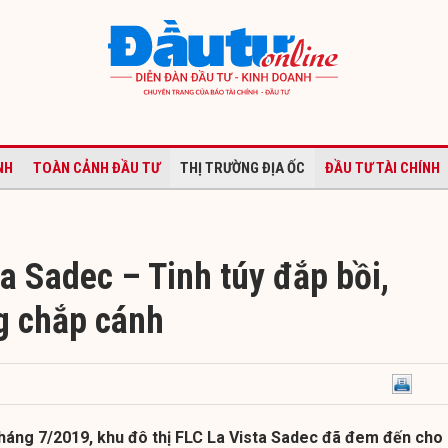
NH
TOÀN CẢNH ĐẦU TƯ
THỊ TRƯỜNG ĐỊA ỐC
ĐẦU TƯ TÀI CHÍNH
a Sadec – Tinh túy đắp bồi,
g chắp cánh
háng 7/2019, khu đô thị FLC La Vista Sadec đã đem đến cho