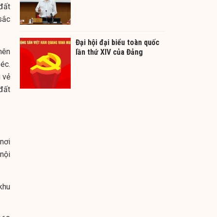
đất
sắc
Đại hội đại biểu toàn quốc
 nên
lần thứ XIV của Đảng
éc.
 vẻ
đất
nơi
nội
khu