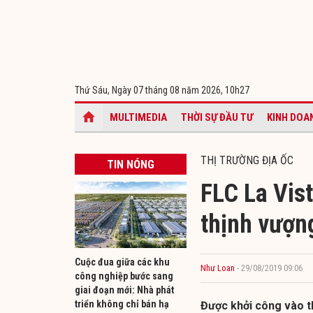
Thứ Sáu, Ngày 07 tháng 08 năm 2026,
10h27
MULTIMEDIA
THỜI SỰ ĐẦU TƯ
KINH DOA
THỊ TRƯỜNG ĐỊA ỐC
TIN NÓNG
FLC La Vist
thịnh vượn
Cuộc đua giữa các khu
Như Loan
- 29/08/2019 09:06
công nghiệp bước sang
giai đoạn mới: Nhà phát
triển không chỉ bán hạ
Được khởi công vào t