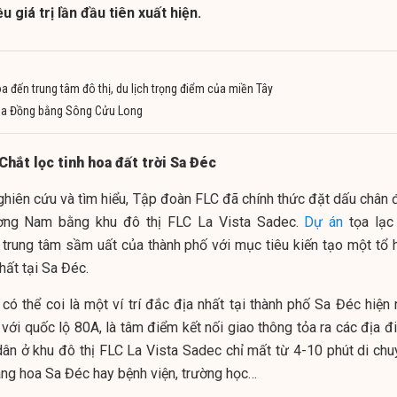
 giá trị lần đầu tiên xuất hiện.
a đến trung tâm đô thị, du lịch trọng điểm của miền Tây
oa Đồng bằng Sông Cửu Long
hắt lọc tinh hoa đất trời Sa Đéc
nghiên cứu và tìm hiểu, Tập đoàn FLC đã chính thức đặt dấu chân 
ương Nam bằng khu đô thị FLC La Vista Sadec.
Dự án
tọa lạc 
trung tâm sầm uất của thành phố với mục tiêu kiến tạo một tổ 
hất tại Sa Đéc.
 thể coi là một ví trí đắc địa nhất tại thành phố Sa Đéc hiện 
 với quốc lộ 80A, là tâm điểm kết nối giao thông tỏa ra các địa 
 dân ở khu đô thị FLC La Vista Sadec chỉ mất từ 4-10 phút di chu
làng hoa Sa Đéc hay bệnh viện, trường học…