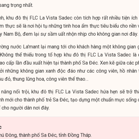
ang trọng nhất.
h, khu đô thị FLC La Vista Sadec còn tích hợp rất nhiều tiện ích
 thực sẽ là nơi hội tụ những tinh hoa ẩm thực tiêu biểu cho nền 
 Nam Bộ, đem lại sự sầm uất nhộn nhịp cho không gian nơi đây.
ường nước La'mant lại mang tới cho khách hàng một không gian g
 Không thể thiếu trong tổ hợp khu đô thị FLC La Vista Sadec là 
ao cấp lần đầu xuất hiện tại thành phố Sa Đéc. Xen kẽ giữa các p
bởi những không gian xanh độc đáo như các công viên, hồ nhân 
u đỏ, thung lũng hoa, công viên thể thao…
h năng nổi trội, khu đô thị FLC La Vista Sadec hứa hẹn sẽ trở th
ãnh mới cho thành phố trẻ Sa Đéc, tạo dựng một chuẩn mực sống 
 cho người dân nơi đây.
c
Phú Đông, thành phố Sa Đéc, tỉnh Đồng Tháp.