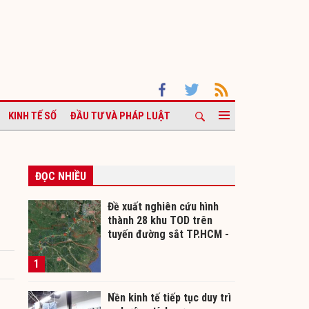
KINH TẾ SỐ
ĐẦU TƯ VÀ PHÁP LUẬT
ĐỌC NHIỀU
Đề xuất nghiên cứu hình
thành 28 khu TOD trên
tuyến đường sắt TP.HCM -
Cần Thơ
1
Nền kinh tế tiếp tục duy trì