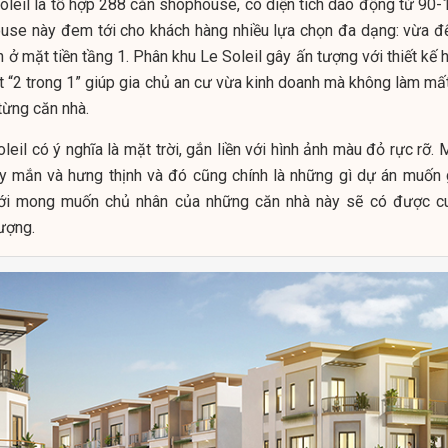
oleil là tổ hợp 288 căn shophouse, có diện tích dao động từ 90-
se này đem tới cho khách hàng nhiều lựa chọn đa dạng: vừa để
 ở mặt tiền tầng 1. Phân khu Le Soleil gây ấn tượng với thiết kế 
t “2 trong 1” giúp gia chủ an cư vừa kinh doanh mà không làm mất
từng căn nhà.
leil có ý nghĩa là mặt trời, gắn liền với hình ảnh màu đỏ rực rỡ.
y mắn và hưng thịnh và đó cũng chính là những gì dự án muốn 
với mong muốn chủ nhân của những căn nhà này sẽ có được c
ượng.