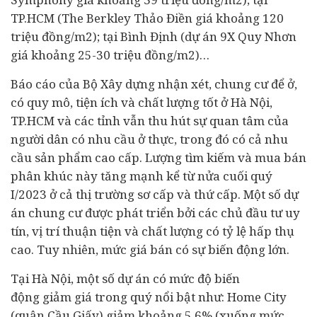
TP.HCM (The Berkley Thảo Điền giá khoảng 120
triệu đồng/m2); tại Bình Định (dự án 9X Quy Nhơn
giá khoảng 25-30 triệu đồng/m2)…
Báo cáo của Bộ Xây dựng nhận xét, chung cư để ở,
có quy mô, tiện ích và chất lượng tốt ở Hà Nội,
TP.HCM và các tỉnh vẫn thu hút sự quan tâm của
người dân có nhu cầu ở thực, trong đó có cả nhu
cầu sản phẩm cao cấp. Lượng tìm kiếm và mua bán
phân khúc này tăng mạnh kể từ nửa cuối quý
I/2023 ở cả thị trường sơ cấp và thứ cấp. Một số dự
án chung cư được phát triển bởi các chủ
đầu tư
uy
tín, vị trí thuận tiện và chất lượng có tỷ lệ hấp thụ
cao. Tuy nhiên, mức giá bán có sự biến động lớn.
Tại Hà Nội, một số dự án có mức độ biến
động giảm giá trong quý nổi bật như: Home City
(quận Cầu Giấy) giảm khoảng 5,6% (xuống mức