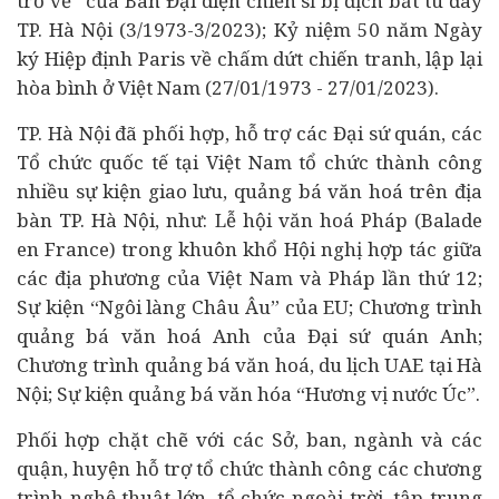
trở về” của Ban Đại diện chiến sĩ bị địch bắt tù đày
TP. Hà Nội (3/1973-3/2023); Kỷ niệm 50 năm Ngày
ký Hiệp định Paris về chấm dứt chiến tranh, lập lại
hòa bình ở Việt Nam (27/01/1973 - 27/01/2023).
TP. Hà Nội đã phối hợp, hỗ trợ các Đại sứ quán, các
Tổ chức quốc tế tại Việt Nam tổ chức thành công
nhiều sự kiện giao lưu, quảng bá văn hoá trên địa
bàn TP. Hà Nội, như: Lễ hội văn hoá Pháp (Balade
en France) trong khuôn khổ Hội nghị hợp tác giữa
các địa phương của Việt Nam và Pháp lần thứ 12;
Sự kiện “Ngôi làng Châu Âu” của EU; Chương trình
quảng bá văn hoá Anh của Đại sứ quán Anh;
Chương trình quảng bá văn hoá, du lịch UAE tại Hà
Nội; Sự kiện quảng bá văn hóa “Hương vị nước Úc”.
Phối hợp chặt chẽ với các Sở, ban, ngành và các
quận, huyện hỗ trợ tổ chức thành công các chương
trình nghệ thuật lớn, tổ chức ngoài trời, tập trung