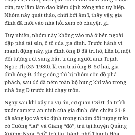
cửa, tay lăm lăm dao kiếm định xông vào uy hiếp.
Nhóm này quát tháo, chửi bới ầm ĩ, thấy vậy, gia
đình đã mời vào nhà hỏi xem có chuyện gì.
Tuy nhiên, nhóm này không vào mà ở bên ngoài
đập phá tài sản, ô tô của gia đình. Trước hành vi
manh động này, gia đình ông Đ đã tri hô, liền bị một
đối tượng rút súng bắn trúng người anh Trịnh
Ngọc Th (SN 1980), là em trai ông Đ. Sợ hãi, gia
đình ông Đ. đóng cổng thì bị nhóm côn đồ phá
phách, sau đó đã ném toàn bộ hung khí vào trong
nhà ông Đ trước khi chạy trốn.
Ngay sau khi xảy ra vụ án, cơ quan CSĐT đã trích
xuất camera an ninh của gia đình, đến chiều 21-8
đã sàng lọc và xác định trong nhóm đối tượng trên
có Cường “lai” và Giang “đó”, trú tại huyện Quảng
Xương; Ngọc “cố” trú tại thành phố Thanh Hóa.