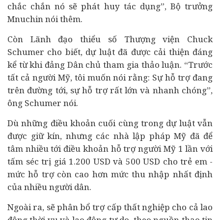
chắc chắn nó sẽ phát huy tác dụng”, Bộ trưởng
Mnuchin nói thêm.
Còn Lãnh đạo thiểu số Thượng viện Chuck
Schumer cho biết, dự luật đã được cải thiện đáng
kể từ khi đảng Dân chủ tham gia thảo luận. “Trước
tất cả người Mỹ, tôi muốn nói rằng: Sự hỗ trợ đang
trên đường tới, sự hỗ trợ rất lớn và nhanh chóng”,
ông Schumer nói.
Dù những điều khoản cuối cùng trong dự luật vẫn
được giữ kín, nhưng các nhà lập pháp Mỹ đã để
tâm nhiều tới điều khoản hỗ trợ người Mỹ 1 lần với
tấm séc trị giá 1.200 USD và 500 USD cho trẻ em -
mức hỗ trợ còn cao hơn mức thu nhập nhất định
của nhiều người dân.
Ngoài ra, sẽ phân bổ trợ cấp thất nghiệp cho cả lao
động thời vụ và lao động tự do, theo nguồn thạo tin