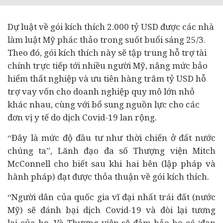
Dự luật về gói kích thích 2.000 tỷ USD được các nhà
làm luật Mỹ phác thảo trong suốt buổi sáng 25/3.
Theo đó, gói kích thích này sẽ tập trung hỗ trợ
tài
chính
trực tiếp tới nhiều người Mỹ, nâng mức bảo
hiểm thất nghiệp và ưu tiên hàng trăm tỷ USD hỗ
trợ vay vốn cho
doanh nghiệp
quy mô lớn nhỏ
khác nhau, cùng với bổ sung nguồn lực cho các
đơn vị y tế do dịch Covid-19 lan rộng.
“Đây là mức độ
đầu tư
như thời chiến ở đất nước
chúng ta”, Lãnh đạo đa số Thượng viện Mitch
McConnell cho biết sau khi hai bên (lập pháp và
hành pháp) đạt được thỏa thuận về gói kích thích.
“Người dân của quốc gia vĩ đại nhất trái đất (nước
Mỹ) sẽ đánh bại dịch Covid-19 và đòi lại tương
lai của họ. Và Thượng viện sẽ đảm bảo họ có ‘đạn