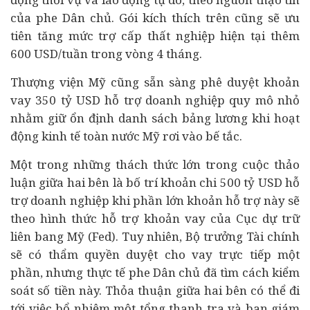
của phe Dân chủ. Gói kích thích trên cũng sẽ ưu
tiên tăng mức trợ cấp thất nghiệp hiện tại thêm
600 USD/tuần trong vòng 4 tháng.
Thượng viện Mỹ cũng sẵn sàng phê duyệt khoản
vay 350 tỷ USD hỗ trợ doanh nghiệp quy mô nhỏ
nhằm giữ ổn định danh sách bảng lương khi hoạt
động
kinh tế
toàn nước Mỹ rơi vào bế tắc.
Một trong những thách thức lớn trong cuộc thảo
luận giữa hai bên là bố trí khoản chi 500 tỷ USD hỗ
trợ doanh nghiệp khi phần lớn khoản hỗ trợ này sẽ
theo hình thức hỗ trợ khoản vay của Cục dự trữ
liên bang Mỹ (Fed). Tuy nhiên, Bộ trưởng Tài chính
sẽ có thẩm quyền duyệt cho vay trực tiếp một
phần, nhưng thực tế phe Dân chủ đã tìm cách kiểm
soát số tiền này. Thỏa thuận giữa hai bên có thể đi
tới việc bổ nhiệm một tổng thanh tra và ban giám