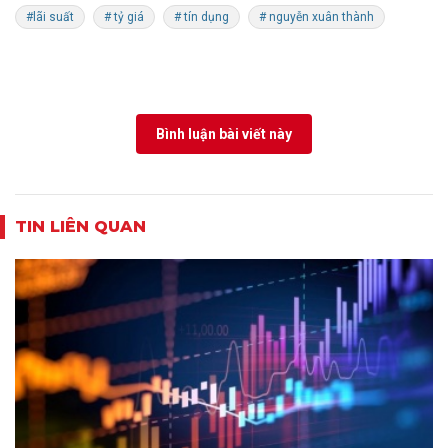
#lãi suất
# tỷ giá
# tín dụng
# nguyễn xuân thành
Bình luận bài viết này
TIN LIÊN QUAN