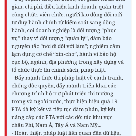
gian, chi phí, điều kiện kinh doanh; quán triệt
công chức, viên chức, người lao động đổi mới
tư duy hành chính từ kiểm soát sang đồng
hành, coi doanh nghiệp là đối tượng “phục
vụ” thay vì đối tượng “quản lý”, đảm bảo
nguyên tắc “nói đi đôi với làm”; nghiêm cấm
lạm dụng cơ chế “xin-cho”, hành vi bảo hộ
cục bộ, ngành, địa phương trong xây dựng và
tổ chức thực thi chính sách, pháp luật.
- Đẩy mạnh thực thi pháp luật về cạnh tranh,
chống độc quyền, đẩy mạnh triển khai các
chương trình hỗ trợ phát triển thị trường
trong và ngoài nước, thực hiện hiệu quả 19
FTA đã ký kết và tiếp tục đàm phán, ký kết,
nâng cấp các FTA với các đối tác khu vực
châu Phi, Nam Á, Tây Á và Nam Mỹ...
- Hoàn thiện pháp luật liên quan đến dữ liệu,