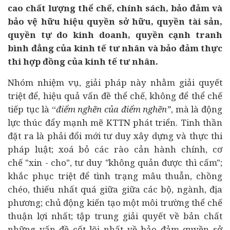
cao chất lượng thể chế, chính sách, bảo đảm và
bảo vệ hữu hiệu quyền sở hữu, quyền tài sản,
quyền tự do kinh doanh, quyền cạnh tranh
bình đẳng của kinh tế tư nhân và bảo đảm thực
thi hợp đồng của kinh tế tư nhân.
Nhóm nhiệm vụ, giải pháp này nhằm giải quyết
triệt để, hiệu quả vấn đề thể chế, không để thể chế
tiếp tục là “
điểm nghẽn của điểm nghẽn”
, mà là động
lực thúc đẩy mạnh mẽ KTTN phát triển. Tinh thần
đặt ra là phải đổi mới tư duy xây dựng và thực thi
pháp luật; xoá bỏ các rào cản hành chính, cơ
chế "xin - cho", tư duy
"
không quản được thì cấm";
khắc phục triệt để tình trạng mâu thuẫn, chồng
chéo, thiếu nhất quá giữa giữa các bộ, ngành, địa
phương; chủ động kiến tạo một môi trường thể chế
thuận lợi nhất; tập trung giải quyết về bản chất
những vấn đề cốt lõi nhất về bảo đảm quyền sở