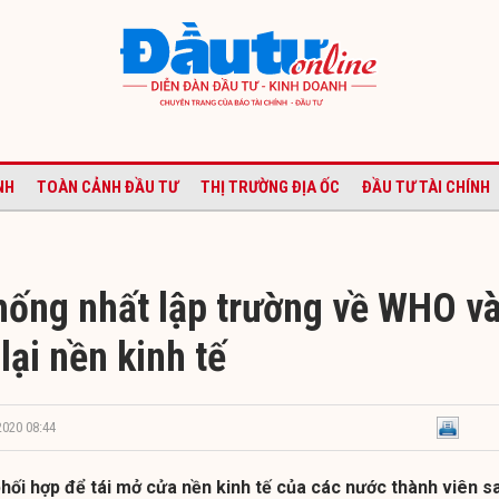
NH
TOÀN CẢNH ĐẦU TƯ
THỊ TRƯỜNG ĐỊA ỐC
ĐẦU TƯ TÀI CHÍNH
ống nhất lập trường về WHO v
lại nền kinh tế
2020 08:44
hối hợp để tái mở cửa nền kinh tế của các nước thành viên s