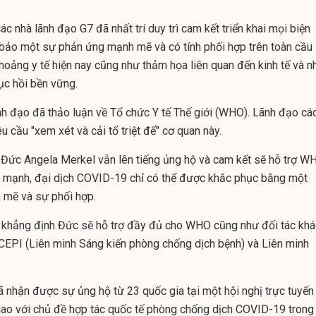
c nhà lãnh đạo G7 đã nhất trí duy trì cam kết triển khai mọi biện
bảo một sự phản ứng mạnh mẽ và có tính phối hợp trên toàn cầu
 hoảng y tế hiện nay cũng như thảm họa liên quan đến kinh tế và n
ục hồi bền vững.
ãnh đạo đã thảo luận về Tổ chức Y tế Thế giới (WHO). Lãnh đạo cá
u cầu "xem xét và cải tổ triệt để" cơ quan này.
Đức Angela Merkel vẫn lên tiếng ủng hộ và cam kết sẽ hỗ trợ W
 mạnh, đại dịch COVID-19 chỉ có thể được khắc phục bằng một
 mẽ và sự phối hợp.
l khẳng định Đức sẽ hỗ trợ đầy đủ cho WHO cũng như đối tác khá
CEPI (Liên minh Sáng kiến phòng chống dịch bệnh) và Liên minh
nhận được sự ủng hộ từ 23 quốc gia tại một hội nghị trực tuyến
ao với chủ đề hợp tác quốc tế phòng chống dịch
COVID-19
trong