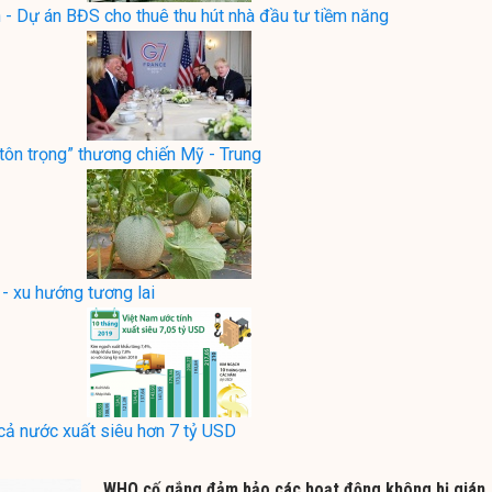
 - Dự án BĐS cho thuê thu hút nhà đầu tư tiềm năng
tôn trọng” thương chiến Mỹ - Trung
 - xu hướng tương lai
 cả nước xuất siêu hơn 7 tỷ USD
WHO cố gắng đảm bảo các hoạt động không bị gián