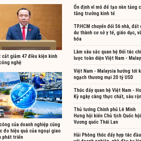
Ổn định vĩ mô để tạo nền tảng 
tăng trưởng kinh tế
TP.HCM chuyển đổi 56 nhà, đất 
dư thành cơ sở y tế, giáo dục, v
hóa
Làm sâu sắc quan hệ Đối tác ch
t cắt giảm 47 điều kiện kinh
lược toàn diện Việt Nam - Malay
công nghệ
Việt Nam - Malaysia hướng tới 
ngạch thương mại 20 tỷ USD
Thúc đẩy quan hệ Việt Nam - H
Kỳ ngày càng thực chất, sâu rộ
Thủ tướng Chính phủ Lê Minh
Hưng hội kiến Chủ tịch Quốc hội
Vương quốc Thái Lan
công của doanh nghiệp cũng
c đo hiệu quả của ngoại giao
Hải Phòng thúc đẩy hợp tác đầu
 phát triển