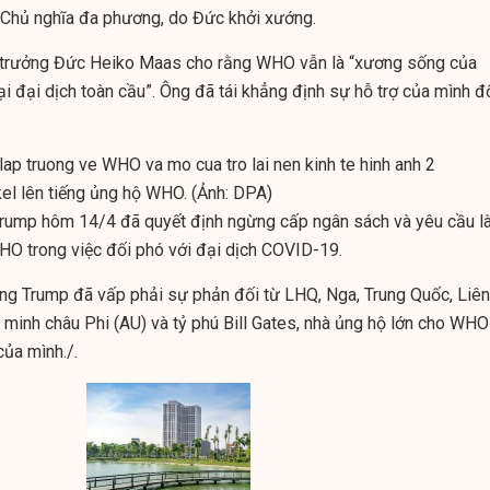
 Chủ nghĩa đa phương, do Đức khởi xướng.
ại trưởng Đức Heiko Maas cho rằng WHO vẫn là “xương sống của
i đại dịch toàn cầu”. Ông đã tái khẳng định sự hỗ trợ của mình đ
el lên tiếng ủng hộ WHO. (Ảnh: DPA)
Trump hôm 14/4 đã quyết định ngừng cấp ngân sách và yêu cầu 
HO trong việc đối phó với đại dịch COVID-19.
ng Trump đã vấp phải sự phản đối từ LHQ, Nga, Trung Quốc, Liên
 minh châu Phi (AU) và tỷ phú Bill Gates, nhà ủng hộ lớn cho WHO
của mình./.