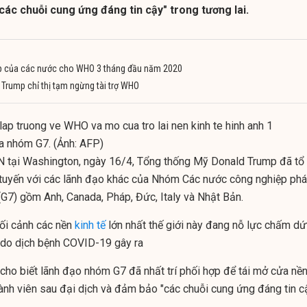
các chuỗi cung ứng đáng tin cậy" trong tương lai.
óp của các nước cho WHO 3 tháng đầu năm 2020
Trump chỉ thị tạm ngừng tài trợ WHO
a nhóm G7. (Ảnh: AFP)
 tại Washington, ngày 16/4, Tổng thống Mỹ Donald Trump đã tổ
 tuyến
với các lãnh đạo khác của Nhóm Các nước công nghiệp phá
 (G7) gồm Anh, Canada, Pháp, Đức, Italy và Nhật Bản.
bối cảnh các nền
kinh tế
lớn nhất thế giới này đang nỗ lực chấm dứ
 tế do dịch bệnh COVID-19 gây ra
 cho biết lãnh đạo
nhóm G7
đã nhất trí phối hợp để tái
mở cửa
nề
hành viên sau đại dịch và đảm bảo "các chuỗi cung ứng đáng tin c