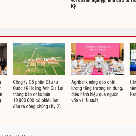
với doanh nghiệp, nhà đầu tư H
Kỳ
g
Công ty Cổ phần Đầu tư
Agribank nâng cao chất
Hàn
h
Quốc tế Hoàng Anh Gia Lai
lượng tăng trưởng tín dụng,
nền
ện
thông báo chào bán
điều hành hiệu quả nguồn
Na
g
18.800.000 cổ phiếu lần
vốn và lãi suất
đầu ra công chúng (Kỳ 2)