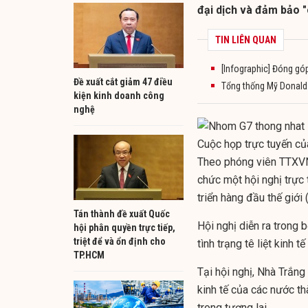
đại dịch và đảm bảo "
TIN LIÊN QUAN
[Infographic] Đóng g
​Đề xuất cắt giảm 47 điều
Tổng thống Mỹ Donald 
kiện kinh doanh công
nghệ
Cuộc họp trực tuyến củ
Theo phóng viên TTXVN
chức một
hội nghị trực
triển hàng đầu thế giới
Tán thành đề xuất Quốc
Hội nghị diễn ra trong 
hội phân quyền trực tiếp,
triệt để và ổn định cho
tình trạng tê liệt kinh
TP.HCM
Tại hội nghị, Nhà Trắng
kinh tế của các nước t
trong tương lai.