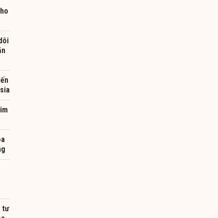
cho
dôi
ăn
iến
sia
kim
oa
ng
 tư