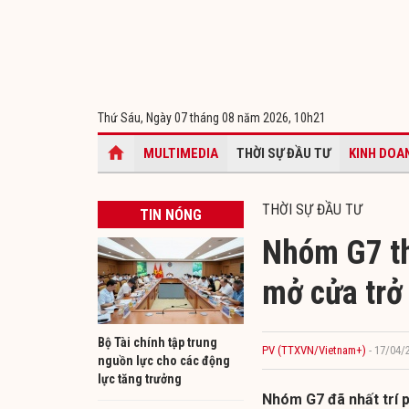
Thứ Sáu, Ngày 07 tháng 08 năm 2026,
10h21
MULTIMEDIA
THỜI SỰ ĐẦU TƯ
KINH DOA
THỜI SỰ ĐẦU TƯ
TIN NÓNG
Nhóm G7 th
mở cửa trở 
Bộ Tài chính tập trung
PV (TTXVN/Vietnam+)
- 17/04/
nguồn lực cho các động
lực tăng trưởng
Nhóm G7 đã nhất trí p