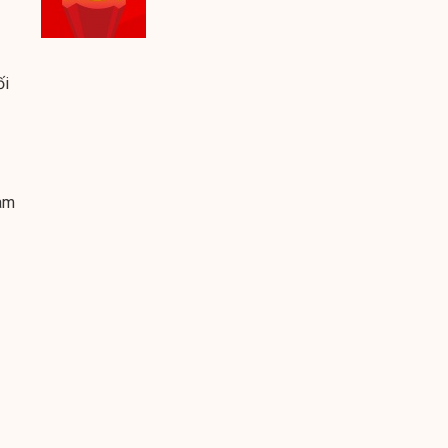
ối
làm