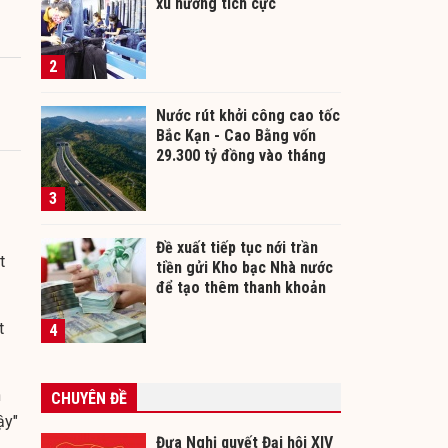
xu hướng tích cực
2
Nước rút khởi công cao tốc
Bắc Kạn - Cao Bằng vốn
29.300 tỷ đồng vào tháng
12/2026
3
Đề xuất tiếp tục nới trần
t
tiền gửi Kho bạc Nhà nước
để tạo thêm thanh khoản
cho ngân hàng
t
4
n
CHUYÊN ĐỀ
ậy"
Đưa Nghị quyết Đại hội XIV