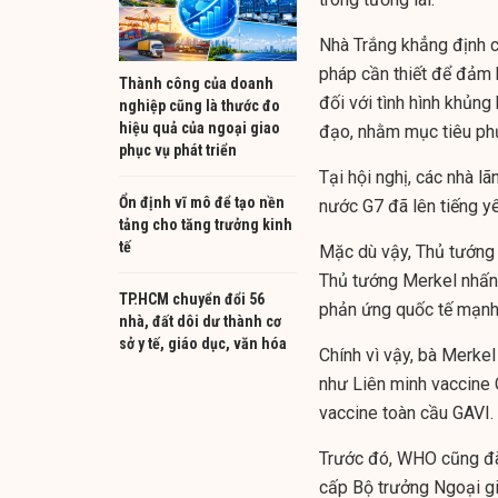
Nhà Trắng khẳng định cá
pháp cần thiết để đảm 
Thành công của doanh
đối với tình hình khủng
nghiệp cũng là thước đo
hiệu quả của ngoại giao
đạo, nhằm mục tiêu ph
phục vụ phát triển
Tại hội nghị, các nhà l
Ổn định vĩ mô để tạo nền
nước G7 đã lên tiếng yê
tảng cho tăng trưởng kinh
tế
Mặc dù vậy, Thủ tướng 
Thủ tướng Merkel nhấn
TP.HCM chuyển đổi 56
phản ứng quốc tế mạnh
nhà, đất dôi dư thành cơ
sở y tế, giáo dục, văn hóa
Chính vì vậy, bà Merke
như Liên minh vaccine 
vaccine toàn cầu GAVI.
Trước đó, WHO cũng đã 
cấp Bộ trưởng Ngoại gi