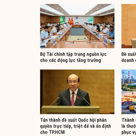
Bộ Tài chính tập trung nguồn lực
​Đề xuấ
cho các động lực tăng trưởng
doanh 
Tán thành đề xuất Quốc hội phân
Thành 
quyền trực tiếp, triệt để và ổn định
là thướ
cho TP.HCM
phục vụ