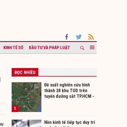
KINH TẾ SỐ
ĐẦU TƯ VÀ PHÁP LUẬT
ĐỌC NHIỀU
à
Đề xuất nghiên cứu hình
thành 28 khu TOD trên
tuyến đường sắt TP.HCM -
Cần Thơ
1
Nền kinh tế tiếp tục duy trì
au