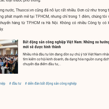
các loại thuốc phổ thông.
ng nước, Thuocsi.vn cũng đã nỗ lực rất nhiều. Đơn cử như trong t
ng phát mạnh mẽ tại TP.HCM, nhưng chỉ trong 1 đêm, chúng tôi 
chuyển hàng từ TP.HCM ra Hà Nội. Không có nhiều Công ty có 
ậy.
Bất động sản công nghiệp Việt Nam: Những xu hướn
mới sẽ được hình thành
Nhiều nhà đầu tư lớn đang dồn sự chú ý tới Việt Nam nh
tìm kiếm cơ hội kinh doanh, đa dạng hóa nguồn cung dịc
chuyển địa điểm đầu tư,...
hiệp
# đầu tư
# diễn đàn bất động sản công nghiệp