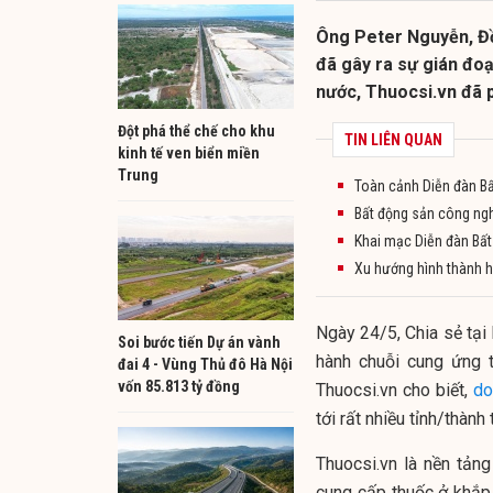
Ông Peter Nguyễn, Đồ
đã gây ra sự gián đo
nước, Thuocsi.vn đã p
Đột phá thể chế cho khu
TIN LIÊN QUAN
kinh tế ven biển miền
Trung
Toàn cảnh Diễn đàn B
Bất động sản công ngh
Khai mạc Diễn đàn Bấ
Xu hướng hình thành h
Ngày 24/5, Chia sẻ tại
Soi bước tiến Dự án vành
hành chuỗi cung ứng 
đai 4 - Vùng Thủ đô Hà Nội
vốn 85.813 tỷ đồng
Thuocsi.vn cho biết,
do
tới rất nhiều tỉnh/thành
Thuocsi.vn là nền tản
cung cấp thuốc ở khắp 