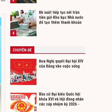
3
Đề xuất tiếp tục nới trần
tiền gửi Kho bạc Nhà nước
để tạo thêm thanh khoản
cho ngân hàng
4
CHUYÊN ĐỀ
Đưa Nghị quyết Đại hội XIV
của Đảng vào cuộc sống
Bầu cử Đại biểu Quốc hội
khóa XVI và Hội đồng nhân
các cấp nhiệm kỳ 2026 -
2031