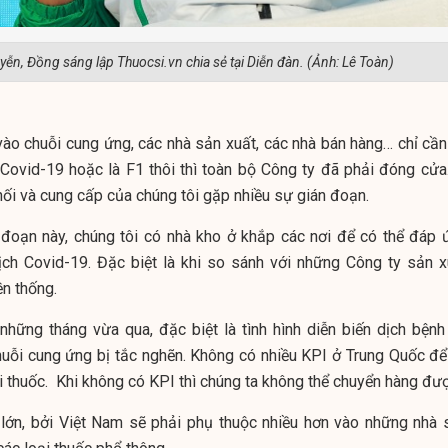
ễn, Đồng sáng lập Thuocsi.vn chia sẻ tại Diễn đàn. (Ảnh: Lê Toàn)
 vào chuỗi cung ứng, các nhà sản xuất, các nhà bán hàng… chỉ cần
Covid-19 hoặc là F1 thôi thì toàn bộ Công ty đã phải đóng cửa.
ối và cung cấp của chúng tôi gặp nhiều sự gián đoạn.
đoạn này, chúng tôi có nhà kho ở khắp các nơi để có thể đáp 
ịch Covid-19. Đặc biệt là khi so sánh với những Công ty sản x
n thống.
những tháng vừa qua, đặc biệt là tình hình diễn biến dịch bệnh 
huỗi cung ứng bị tắc nghẽn. Không có nhiều KPI ở Trung Quốc để
ại thuốc. Khi không có KPI thì chúng ta không thể chuyển hàng đư
t lớn, bởi Việt Nam sẽ phải phụ thuộc nhiều hơn vào những nhà 