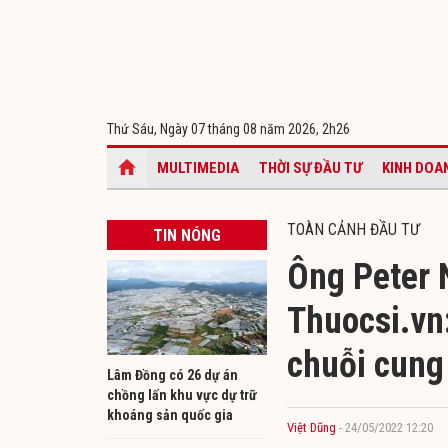
Thứ Sáu, Ngày 07 tháng 08 năm 2026,
2h26
MULTIMEDIA
THỜI SỰ ĐẦU TƯ
KINH DOA
TOÀN CẢNH ĐẦU TƯ
TIN NÓNG
Ông Peter 
Thuocsi.vn:
chuỗi cung
Lâm Đồng có 26 dự án
chồng lấn khu vực dự trữ
khoáng sản quốc gia
Việt Dũng
- 24/05/2022 12:20