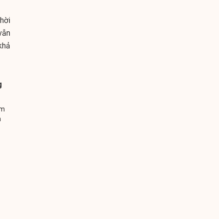
hời
vẫn
khả
g
ằm
h