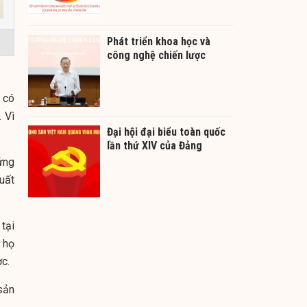
Phát triển khoa học và
công nghệ chiến lược
 có
 Vì
Đại hội đại biểu toàn quốc
lần thứ XIV của Đảng
ứng
uất
tại
 họ
ợc.
sản