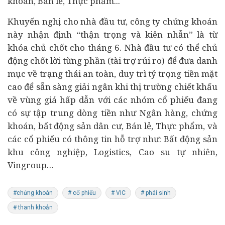
khoán, Bán lẻ, Thực phẩm...
Khuyến nghị cho nhà đầu tư, công ty chứng khoán
này nhận định “thận trọng và kiên nhẫn” là từ
khóa chủ chốt cho tháng 6. Nhà đầu tư có thể chủ
động chốt lời từng phần (tài trợ rủi ro) để đưa danh
mục về trạng thái an toàn, duy trì tỷ trọng tiền mặt
cao để sẵn sàng giải ngân khi thị trường chiết khấu
về vùng giá hấp dẫn với các nhóm cổ phiếu đang
có sự tập trung dòng tiền như Ngân hàng, chứng
khoán, bất động sản dân cư, Bán lẻ, Thực phẩm, và
các cổ phiếu có thông tin hỗ trợ như: Bất động sản
khu công nghiệp, Logistics, Cao su tự nhiên,
Vingroup…
#chứng khoán
# cổ phiếu
# VIC
# phái sinh
# thanh khoản