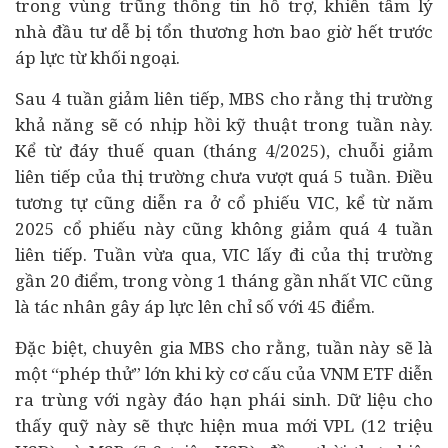
trong vùng trũng thông tin hỗ trợ, khiến tâm lý
nhà
đầu tư
dễ bị tổn thương hơn bao giờ hết trước
áp lực từ khối ngoại.
Sau 4 tuần giảm liên tiếp, MBS cho rằng thị trường
khả năng sẽ có nhịp hồi kỹ thuật trong tuần này.
Kể từ đáy thuế quan (tháng 4/2025), chuỗi giảm
liên tiếp của thị trường chưa vượt quá 5 tuần. Điều
tương tự cũng diễn ra ở cổ phiếu VIC, kể từ năm
2025 cổ phiếu này cũng không giảm quá 4 tuần
liên tiếp. Tuần vừa qua, VIC lấy đi của thị trường
gần 20 điểm, trong vòng 1 tháng gần nhất VIC cũng
là tác nhân gây áp lực lên chỉ số với 45 điểm.
Đặc biệt, chuyên gia MBS cho rằng, tuần này sẽ là
một “phép thử” lớn khi kỳ cơ cấu của VNM ETF diễn
ra trùng với ngày đáo hạn phái sinh. Dữ liệu cho
thấy quỹ này sẽ thực hiện mua mới VPL (12 triệu