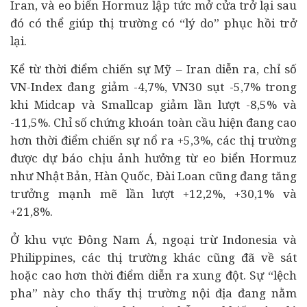
Iran, và eo biển Hormuz lập tức mở cửa trở lại sau
đó có thể giúp thị trường có “lý do” phục hồi trở
lại.
Kể từ thời điểm chiến sự Mỹ – Iran diễn ra, chỉ số
VN-Index đang giảm -4,7%, VN30 sụt -5,7% trong
khi Midcap và Smallcap giảm lần lượt -8,5% và
-11,5%. Chỉ số chứng khoán toàn cầu hiện đang cao
hơn thời điểm chiến sự nổ ra +5,3%, các thị trường
được dự báo chịu ảnh hưởng từ eo biển Hormuz
như Nhật Bản, Hàn Quốc, Đài Loan cũng đang tăng
trưởng mạnh mẽ lần lượt +12,2%, +30,1% và
+21,8%.
Ở khu vực Đông Nam Á, ngoại trừ Indonesia và
Philippines, các thị trường khác cũng đã về sát
hoặc cao hơn thời điểm diễn ra xung đột. Sự “lệch
pha” này cho thấy thị trường nội địa đang nằm