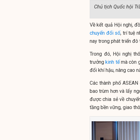
Chủ tịch Quốc hội T
Về kết quả Hội nghị, đồ
chuyển đổi số
, trí tuệ
nay trong phát triển đô
Trong đó, Hội nghị th
trưởng
kinh tế
mà còn gi
đổi khí hậu, nâng cao n
Các thành phố ASEAN đ
bao trùm hơn và lấy ng
được chia sẻ về chuyển 
tầng bền vững, giao th