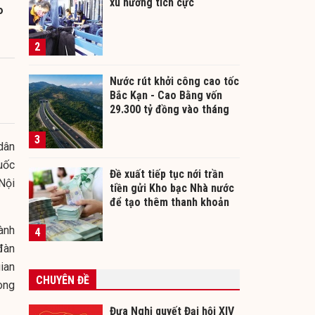
xu hướng tích cực
o
2
Nước rút khởi công cao tốc
Bắc Kạn - Cao Bằng vốn
29.300 tỷ đồng vào tháng
12/2026
3
dân
uốc
Đề xuất tiếp tục nới trần
Nội
tiền gửi Kho bạc Nhà nước
để tạo thêm thanh khoản
cho ngân hàng
ành
4
đàn
ian
CHUYÊN ĐỀ
rong
Đưa Nghị quyết Đại hội XIV