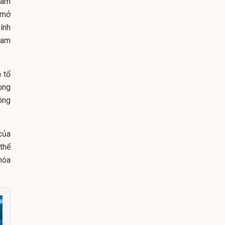
làm
à mở
ính
ham
 tổ
ọng
ồng
của
thể
hóa