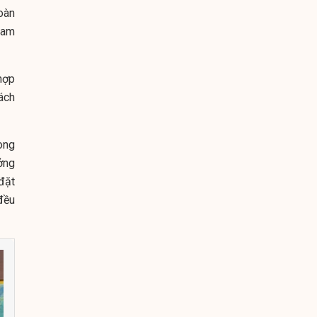
oàn
 cam
hợp
ách
ong
ởng
đặt
đều