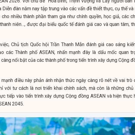
EAN 2026. Với chủ đề “Hoà bình, Thịnh vượng và Lấy người dân 
a Diễn đàn năm nay tập trung vào các vấn đề thiết thực, cụ thể v
i cho nhiều thành phần tham gia như chính quyền, học giả, các ch
thanh niên…, được đại biểu quốc tế đánh giá cao và quan tâm, t
 việc, Chủ tịch Quốc hội Trần Thanh Mẫn đánh giá cao sáng kiến
ạo các Thành phố ASEAN, nhấn mạnh đây là dấu mốc quan tr
 càng nổi bật của các thành phố trong tiến trình xây dựng Cộng đ
 mạnh điều này phản ánh nhận thức ngày càng rõ nét về vai trò 
ỉ với tư cách là nơi triển khai chính sách, mà còn là những chủ 
rực tiếp vào tiến trình xây dựng Cộng đồng ASEAN và hiện thực 
SEAN 2045.