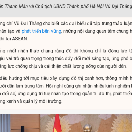
rần Thanh Mẫn và Chủ tịch UBND Thành phố Hà Nội Vũ Đại Thắng
ng chí Vũ Đại Thắng cho biết các đại biểu đã tập trung thảo luận
 nhân tạo và
phát triển bền vững
, những nội dung quan tâm chung h
 thị tại ASEAN.
ống nhất nhận thức chung rằng đô thị không chỉ là động lực t
ữ vai trò quan trọng trong thúc đẩy đổi mới sáng tạo, ứng phó b
ăng lực chống chịu và cải thiện chất lượng sống của người dân.
ều hướng tới mục tiêu xây dựng đô thị xanh hơn, thông minh h
ười dân làm trung tâm. Hội nghị cũng ghi nhận nhiều kinh nghiệm 
đổi số, ứng dụng trí tuệ nhân tạo trong quản trị đô thị, phát triể
ông xanh và quản lý môi trường.