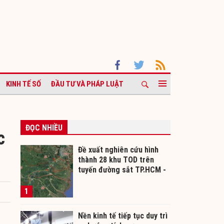
KINH TẾ SỐ
ĐẦU TƯ VÀ PHÁP LUẬT
ĐỌC NHIỀU
c
Đề xuất nghiên cứu hình
thành 28 khu TOD trên
tuyến đường sắt TP.HCM -
Cần Thơ
1
Nền kinh tế tiếp tục duy trì