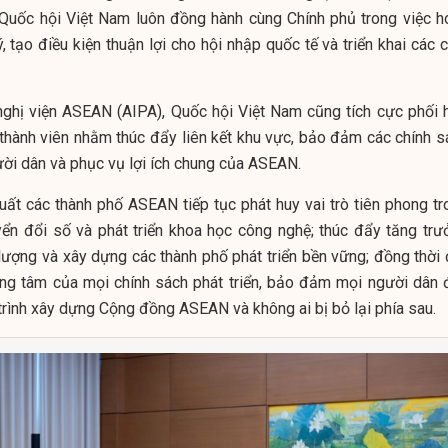
t Quốc hội Việt Nam luôn đồng hành cùng Chính phủ trong việc h
, tạo điều kiện thuận lợi cho hội nhập quốc tế và triển khai các
nghị viện ASEAN (AIPA), Quốc hội Việt Nam cũng tích cực phối 
 thành viên nhằm thúc đẩy liên kết khu vực, bảo đảm các chính s
ười dân và phục vụ lợi ích chung của ASEAN.
uất các thành phố ASEAN tiếp tục phát huy vai trò tiên phong tr
yển đổi số và phát triển khoa học công nghệ; thúc đẩy tăng trư
lượng và xây dựng các thành phố phát triển bền vững; đồng thời 
rung tâm của mọi chính sách phát triển, bảo đảm mọi người dân 
 trình xây dựng Cộng đồng ASEAN và không ai bị bỏ lại phía sau.