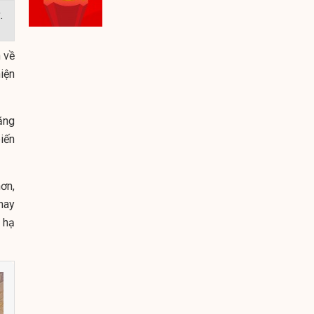
.
 về
iện
ăng
iến
ơn,
hay
n hạ