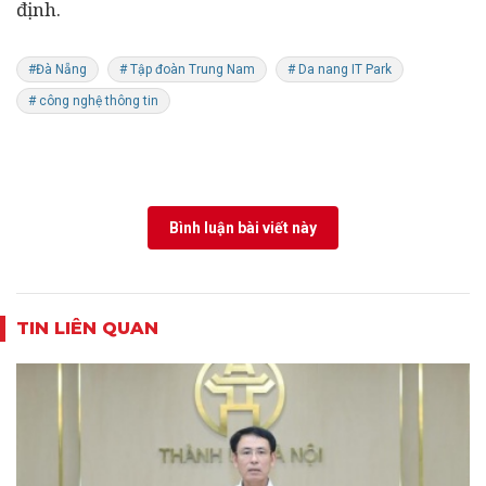
định.
#Đà Nẵng
# Tập đoàn Trung Nam
# Da nang IT Park
# công nghệ thông tin
Bình luận bài viết này
TIN LIÊN QUAN