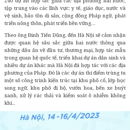
240 dự án hợp tác giữa các địa phương hai nước,
tập trung vào các lĩnh vực:
y tế
, giáo dục, nước và
vệ sinh, bảo tồn di sản, cộng đồng Pháp ngữ, phát
triển nông thôn, phát triển bền vững…
Theo ông Đinh Tiến Dũng, đến Hà Nội sẽ cảm nhận
được quan hệ sâu sắc giữa hai nước thông qua
những dấu ấn về
đầu tư
, thương mại, hợp tác mẫu
trong quan hệ quốc tế, triển khai dự án dân sinh và
nhiều dự án khác mà Hà Nội đã hợp tác với các địa
phương của Pháp. Đó là các dự án thí điểm trùng tu
một số công trình kiến trúc tại khu phố cổ, lớp học
song ngữ, khu phố đi bộ, vườn hoa, bến xe buýt
xanh, xử lý rác thải và kiểm soát ô nhiễm không
khí...