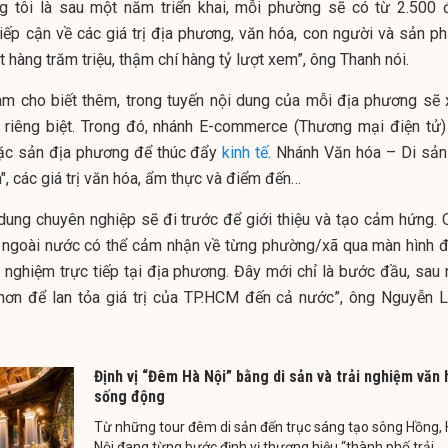
 tôi là sau một năm triển khai, mỗi phường sẽ có từ 2.500 
iếp cận về các giá trị địa phương, văn hóa, con người và sản p
 hàng trăm triệu, thậm chí hàng tỷ lượt xem”, ông Thanh nói.
Nam cho biết thêm, trong tuyến nội dung của mỗi địa phương sẽ 
 riêng biệt. Trong đó, nhánh E-commerce (Thương mại điện tử)
đặc sản địa phương để thúc đẩy
kinh tế
. Nhánh Văn hóa – Di sản
", các giá trị văn hóa, ẩm thực và điểm đến…
dung chuyên nghiệp sẽ đi trước để giới thiệu và tạo cảm hứng. 
à ngoài nước có thể cảm nhận về từng phường/xã qua màn hình đ
i nghiệm trực tiếp tại địa phương. Đây mới chỉ là bước đầu, sau 
hơn để lan tỏa giá trị của TP.HCM đến cả nước”, ông Nguyễn 
Định vị “Đêm Hà Nội” bằng di sản và trải nghiệm văn
sống động
Từ những tour đêm di sản đến trục sáng tạo sông Hồng,
Nội đang từng bước định vị thương hiệu “thành phố trải