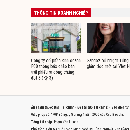
THÔNG TIN DOANH NGHIỆP
Công ty cổ phần kinh doanh
Sandoz bổ nhiệm Tổng
F88 thông báo chào bán
giám đốc mới tại Việt 
trái phiếu ra công chúng
đợt 3 (Kỳ 3)
Ấn phẩm thuộc Báo Tài chính - Đầu tư (Bộ Tài chính) - Báo điện tử
Giấy phép số: 1/GP-BC ngày 8 tháng 1 năm 2026 của Cục Báo chí.
Tổng biên tập:
Phạm Văn Hoành
Phó tổng biên tập:
Lê Trọng Minh; Ngô Chí Tùng; Nguyễn Văn Hồng