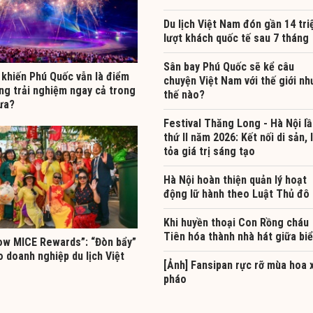
Du lịch Việt Nam đón gần 14 tri
lượt khách quốc tế sau 7 tháng
Sân bay Phú Quốc sẽ kể câu
 khiến Phú Quốc vẫn là điểm
chuyện Việt Nam với thế giới nh
ng trải nghiệm ngay cả trong
thế nào?
ưa?
Festival Thăng Long - Hà Nội l
thứ II năm 2026: Kết nối di sản, 
tỏa giá trị sáng tạo
Hà Nội hoàn thiện quản lý hoạt
động lữ hành theo Luật Thủ đô
Khi huyền thoại Con Rồng cháu
Tiên hóa thành nhà hát giữa bi
w MICE Rewards”: “Đòn bẩy”
 doanh nghiệp du lịch Việt
[Ảnh] Fansipan rực rỡ mùa hoa 
pháo