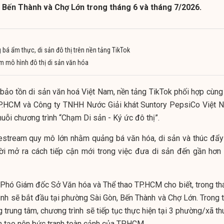
Bến Thành và Chợ Lớn trong tháng 6 và tháng 7/2026.
bá ẩm thực, di sản đô thị trên nền tảng TikTok
iểm mô hình đô thị di sản văn hóa
bảo tồn di sản văn hoá Việt Nam, nền tảng TikTok phối hợp cùng
TP.HCM và Công ty TNHH Nước Giải khát Suntory PepsiCo Việt 
uỗi chương trình “Chạm Di sản - Ký ức đô thị”.
ivestream quy mô lớn nhằm quảng bá văn hóa, di sản và thúc đẩ
i mở ra cách tiếp cận mới trong việc đưa di sản đến gần hơn 
Phó Giám đốc Sở Văn hóa và Thể thao TP.HCM cho biết, trong th
ình sẽ bắt đầu tại phường Sài Gòn, Bến Thành và Chợ Lớn. Trong t
g trung tâm, chương trình sẽ tiếp tục thực hiện tại 3 phường/xã t
 tạo nên bức tranh toàn cảnh của TP.HCM.