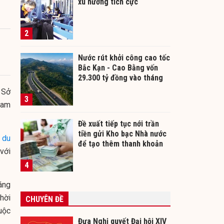
xu hướng tích cực
2
Nước rút khởi công cao tốc
Bắc Kạn - Cao Bằng vốn
29.300 tỷ đồng vào tháng
12/2026
 Sở
3
Nam
Đề xuất tiếp tục nới trần
tiền gửi Kho bạc Nhà nước
y
du
để tạo thêm thanh khoản
với
cho ngân hàng
4
áng
hời
CHUYÊN ĐỀ
huộc
Đưa Nghị quyết Đại hội XIV