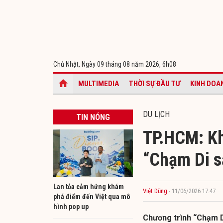
Chủ Nhật, Ngày 09 tháng 08 năm 2026,
6h08
MULTIMEDIA
THỜI SỰ ĐẦU TƯ
KINH DOA
DU LỊCH
TIN NÓNG
TP.HCM: Kh
“Chạm Di sả
Lan tỏa cảm hứng khám
Việt Dũng
- 11/06/2026 17:47
phá điểm đến Việt qua mô
hình pop up
Chương trình “Chạm Di