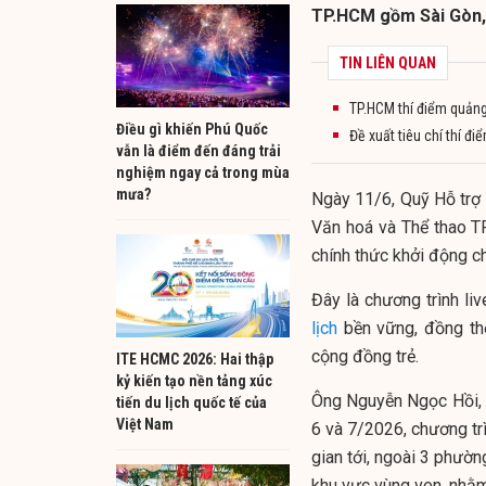
TP.HCM gồm Sài Gòn, 
TIN LIÊN QUAN
TP.HCM thí điểm quảng 
Điều gì khiến Phú Quốc
Đề xuất tiêu chí thí đ
vẫn là điểm đến đáng trải
nghiệm ngay cả trong mùa
mưa?
Ngày 11/6, Quỹ Hỗ trợ 
Văn hoá và Thể thao 
chính thức khởi động ch
Đây là chương trình l
lịch
bền vững, đồng thờ
cộng đồng trẻ.
ITE HCMC 2026: Hai thập
kỷ kiến tạo nền tảng xúc
Ông Nguyễn Ngọc Hồi, 
tiến du lịch quốc tế của
Việt Nam
6 và 7/2026, chương tr
gian tới, ngoài 3 phườn
khu vực vùng ven, nhằm