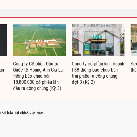
Công ty Cổ phần Đầu tư
Công ty cổ phần kinh doanh
Se
Nam
Quốc tế Hoàng Anh Gia Lai
F88 thông báo chào bán
thầ
thông báo chào bán
trái phiếu ra công chúng
18.800.000 cổ phiếu lần
đợt 3 (Kỳ 2)
đầu ra công chúng (Kỳ 3)
 Thời báo Tài chính Việt Nam