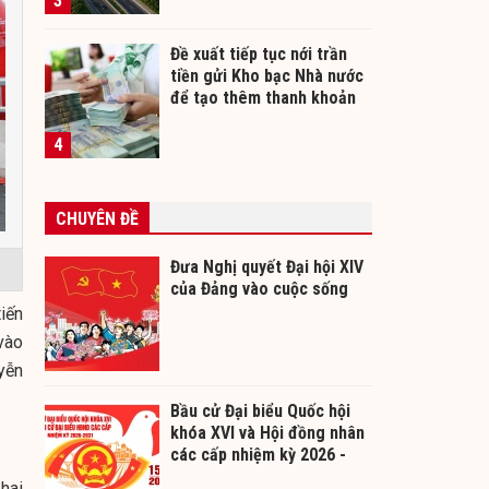
3
Đề xuất tiếp tục nới trần
tiền gửi Kho bạc Nhà nước
để tạo thêm thanh khoản
cho ngân hàng
4
CHUYÊN ĐỀ
Đưa Nghị quyết Đại hội XIV
của Đảng vào cuộc sống
iến
vào
yễn
Bầu cử Đại biểu Quốc hội
khóa XVI và Hội đồng nhân
các cấp nhiệm kỳ 2026 -
2031
khai