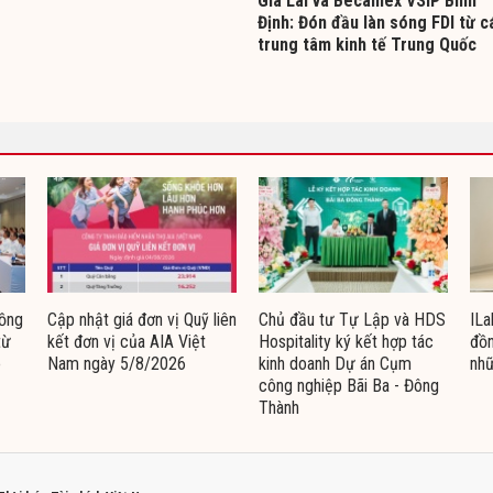
Gia Lai và Becamex VSIP Bình
Định: Đón đầu làn sóng FDI từ c
trung tâm kinh tế Trung Quốc
đồng
Cập nhật giá đơn vị Quỹ liên
Chủ đầu tư Tự Lập và HDS
ILa
từ
kết đơn vị của AIA Việt
Hospitality ký kết hợp tác
đồn
o
Nam ngày 5/8/2026
kinh doanh Dự án Cụm
nhữ
công nghiệp Bãi Ba - Đông
Thành