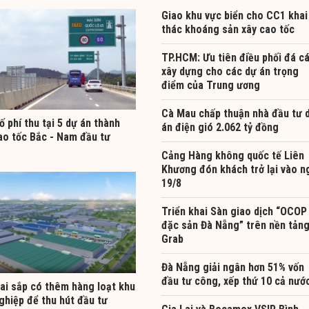
Giao khu vực biển cho CC1 khai
thác khoáng sản xây cao tốc
TP.HCM: Ưu tiên điều phối đá c
xây dựng cho các dự án trọng
điểm của Trung ương
Cà Mau chấp thuận nhà đầu tư 
ố phí thu tại 5 dự án thành
án điện gió 2.062 tỷ đồng
ao tốc Bắc - Nam đầu tư
Cảng Hàng không quốc tế Liên
Khương đón khách trở lại vào n
19/8
Triển khai Sàn giao dịch “OCOP
đặc sản Đà Nẵng” trên nền tản
Grab
Đà Nẵng giải ngân hơn 51% vốn
đầu tư công, xếp thứ 10 cả nướ
ai sắp có thêm hàng loạt khu
ghiệp để thu hút đầu tư