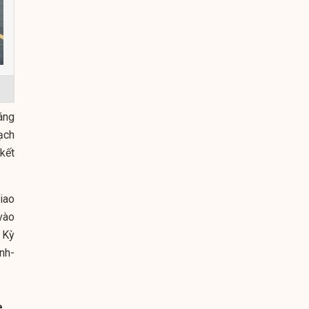
áng
ạch
kết
iao
vào
 Kỳ
nh-
è