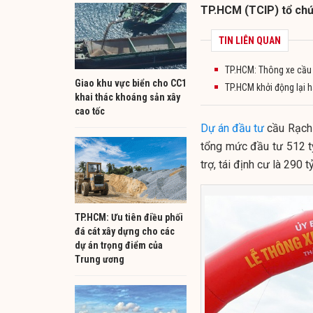
TP.HCM (TCIP) tổ chứ
TIN LIÊN QUAN
TP.HCM: Thông xe cầu 
Giao khu vực biển cho CC1
TP.HCM khởi động lại 
khai thác khoáng sản xây
cao tốc
Dự án
đầu tư
cầu Rạch 
tổng mức đầu tư 512 tỷ
trợ, tái định cư là 290 t
TP.HCM: Ưu tiên điều phối
đá cát xây dựng cho các
dự án trọng điểm của
Trung ương