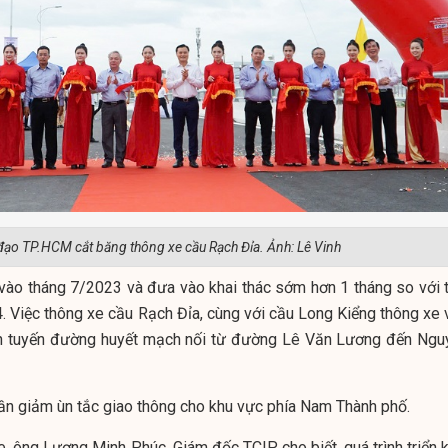
đạo TP.HCM cắt băng thông xe cầu Rạch Đỉa. Ảnh: Lê Vinh
vào tháng 7/2023 và đưa vào khai thác sớm hơn 1 tháng so với t
. Việc thông xe cầu Rạch Đỉa, cùng với cầu Long Kiểng thông xe 
nh tuyến đường huyết mạch nối từ đường Lê Văn Lương đến Ngu
ần giảm ùn tắc giao thông cho khu vực phía Nam Thành phố.
xe, ông Lương Minh Phúc, Giám đốc TCIP cho biết, quá trình triển 