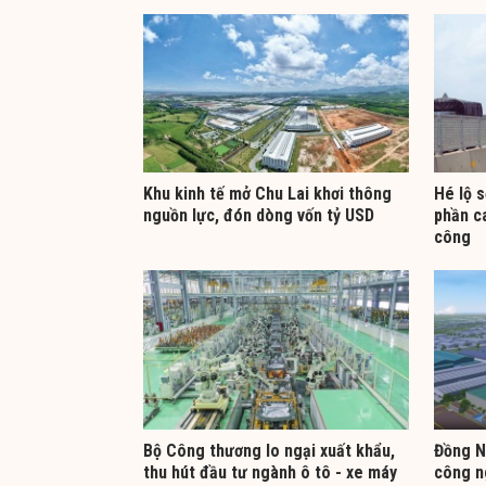
Khu kinh tế mở Chu Lai khơi thông
Hé lộ s
nguồn lực, đón dòng vốn tỷ USD
phần c
công
Bộ Công thương lo ngại xuất khẩu,
Đồng N
thu hút đầu tư ngành ô tô - xe máy
công n