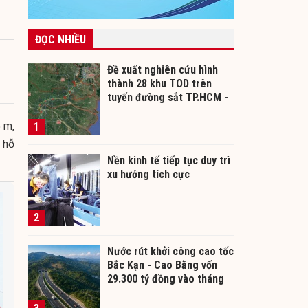
ĐỌC NHIỀU
Đề xuất nghiên cứu hình
thành 28 khu TOD trên
tuyến đường sắt TP.HCM -
Cần Thơ
 m,
1
 hỗ
Nền kinh tế tiếp tục duy trì
xu hướng tích cực
2
Nước rút khởi công cao tốc
Bắc Kạn - Cao Bằng vốn
29.300 tỷ đồng vào tháng
12/2026