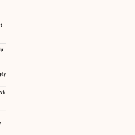
át
dự
gày
 và
g
c