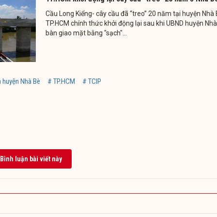
Cầu Long Kiểng- cây cầu đã “treo” 20 năm tại huyện Nhà 
TP.HCM chính thức khởi động lại sau khi UBND huyện Nh
bàn giao mặt bằng "sạch"...
à huyện Nhà Bè
# TP.HCM
# TCIP
Bình luận bài viết này