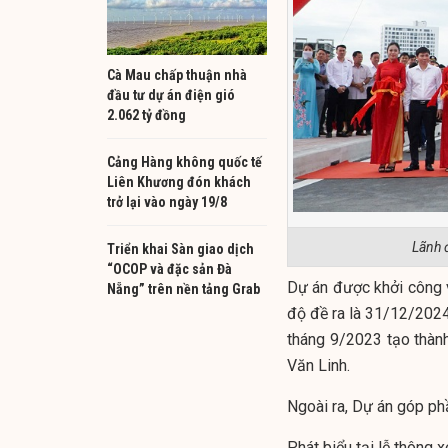
Cà Mau chấp thuận nhà
đầu tư dự án điện gió
2.062 tỷ đồng
Cảng Hàng không quốc tế
Liên Khương đón khách
trở lại vào ngày 19/8
Lãnh 
Triển khai Sàn giao dịch
“OCOP và đặc sản Đà
Dự án được khởi công 
Nẵng” trên nền tảng Grab
độ đề ra là 31/12/2024
tháng 9/2023 tạo thà
Văn Linh.
Ngoài ra, Dự án góp ph
Phát biểu tại lễ thông 