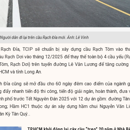
Người dân đi lại trên cầu Rạch Đỉa mới. Ảnh: Lê Vinh
 Rạch Đỉa, TCIP sẽ chuẩn bị xây dựng cầu Rạch Tôm vào th
ầu Rạch Dơi vào tháng 12/2025 để thay thế toàn bộ 4 cầu yếu (R
 Tôm, Rạch Dơi) trên tuyến đường Lê Văn Lương để tăng cường 
.HCM và tỉnh Long An.
ch Đỉa cũng sẽ mở đầu cho 60 ngày đêm cao điểm của ngành g
 đẩy nhanh tiến độ thi công, tiến độ giải ngân, hoàn thành, đưa 
nh phố trước Tết Nguyên Đán 2025 với 12 dự án gồm: đường Tân
ong; Hầm HC1 thuộc dự án xây dựng hầm chui Nguyễn Văn Li
ân Kỳ Tân Quý…
TP.HCM khởi động lại cây cầu “treo” 20 năm ở Nhà B