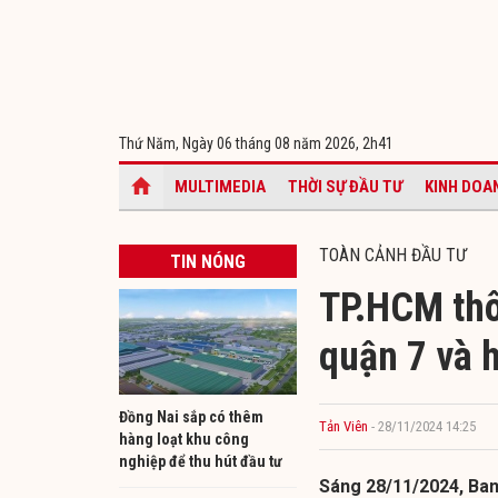
Thứ Năm, Ngày 06 tháng 08 năm 2026,
2h41
MULTIMEDIA
THỜI SỰ ĐẦU TƯ
KINH DOA
TOÀN CẢNH ĐẦU TƯ
TIN NÓNG
TP.HCM thô
quận 7 và 
Đồng Nai sắp có thêm
Tản Viên
- 28/11/2024 14:25
hàng loạt khu công
nghiệp để thu hút đầu tư
Sáng 28/11/2024, Ban