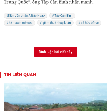
Trung Quốc”, ông Tập Cận Bình nhấn mạnh.
#Diễn đàn châu Á Bác Ngao
# Tập Cận Bình
# kế hoạch mở cửa
# giảm thuế nhập khẩu
# sở hữu trí tuệ
Bình luận bài viết này
TIN LIÊN QUAN