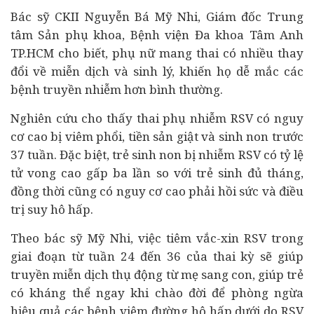
Bác sỹ CKII Nguyễn Bá Mỹ Nhi, Giám đốc Trung
tâm Sản phụ khoa, Bệnh viện Đa khoa Tâm Anh
TP.HCM cho biết, phụ nữ mang thai có nhiều thay
đổi về miễn dịch và sinh lý, khiến họ dễ mắc các
bệnh truyền nhiễm hơn bình thường.
Nghiên cứu cho thấy thai phụ nhiễm RSV có nguy
cơ cao bị viêm phổi, tiền sản giật và sinh non trước
37 tuần. Đặc biệt, trẻ sinh non bị nhiễm RSV có tỷ lệ
tử vong cao gấp ba lần so với trẻ sinh đủ tháng,
đồng thời cũng có nguy cơ cao phải hồi sức và điều
trị suy hô hấp.
Theo bác sỹ Mỹ Nhi, việc tiêm vắc-xin RSV trong
giai đoạn từ tuần 24 đến 36 của thai kỳ sẽ giúp
truyền miễn dịch thụ động từ mẹ sang con, giúp trẻ
có kháng thể ngay khi chào đời để phòng ngừa
hiệu quả các bệnh viêm đường hô hấp dưới do RSV