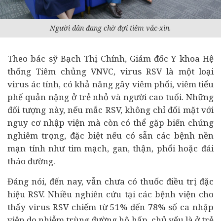
Người dân đang chờ đợi tiêm vắc-xin.
Theo bác sỹ Bạch Thị Chính, Giám đốc Y khoa Hệ
thống Tiêm chủng VNVC, virus RSV là một loại
virus ác tính, có khả năng gây viêm phổi, viêm tiểu
phế quản nặng ở trẻ nhỏ và người cao tuổi. Những
đối tượng này, nếu mắc RSV, không chỉ đối mặt với
nguy cơ nhập viện mà còn có thể gặp biến chứng
nghiêm trọng, đặc biệt nếu có sẵn các bệnh nền
mạn tính như tim mạch, gan, thận, phổi hoặc đái
tháo đường.
Đáng nói, đến nay, vẫn chưa có thuốc điều trị đặc
hiệu RSV. Nhiều nghiên cứu tại các bệnh viện cho
thấy virus RSV chiếm từ 51% đến 78% số ca nhập
viện do nhiễm trùng đường hô hấp, chủ yếu là ở trẻ