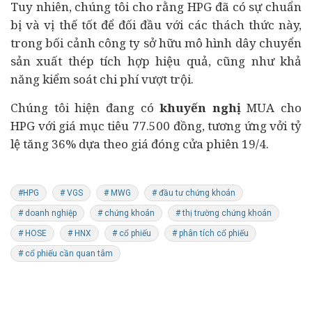
Tuy nhiên, chúng tôi cho rằng HPG đã có sự chuẩn
bị và vị thế tốt để đối đầu với các thách thức này,
trong bối cảnh công ty sở hữu mô hình dây chuyển
sản xuất thép tích hợp hiệu quả, cũng như khả
năng kiểm soát chi phí vượt trội.
Chúng tôi hiện đang có
khuyến nghị
MUA cho
HPG với giá mục tiêu 77.500 đồng, tương ứng vởi tỷ
lệ tăng 36% dựa theo giá đóng cửa phiên 19/4.
#HPG
# VGS
# MWG
# đầu tư chứng khoán
# doanh nghiệp
# chứng khoán
# thị trường chứng khoán
# HOSE
# HNX
# cổ phiếu
# phân tích cổ phiếu
# cổ phiếu cần quan tâm