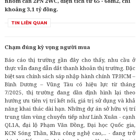
nhóm căn 2PN 2WC, diện tích từ 65 - 68m2, chỉ
khoảng 3,1 tỷ đồng.
TIN LIÊN QUAN
Chạm đúng kỳ vọng người mua
Báo cáo thị trường gần đây cho thấy, nhu cầu ở
thực vẫn đang dẫn dắt thanh khoản thị trường. Đặc
biệt sau chính sách sáp nhập hành chính TP.HCM –
Bình Dương – Vũng Tàu có hiệu lực từ tháng
7/2025, thị trường đang dần định hình lại theo
hướng ưu tiên vị trí kết nối, giá trị sử dụng và khả
năng khai thác dài hạn. Những
dự án
sở hữu vị trí
trung tâm vùng chuyển tiếp như Linh Xuân - cạnh
QL1A, đại lộ Phạm Văn Đồng, Đại học Quốc gia,
KCN Sóng Thần, Khu công nghệ cao,... - đang trở