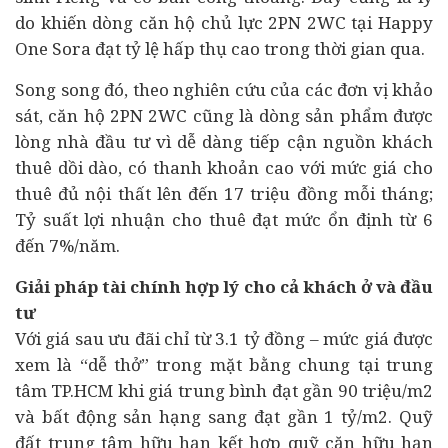
do khiến dòng căn hộ chủ lực 2PN 2WC tại Happy
One Sora đạt tỷ lệ hấp thụ cao trong thời gian qua.
Song song đó, theo nghiên cứu của các đơn vị khảo
sát, căn hộ 2PN 2WC cũng là dòng sản phẩm được
lòng nhà đầu tư vì dễ dàng tiếp cận nguồn khách
thuê dồi dào, có thanh khoản cao với mức giá cho
thuê đủ nội thất lên đến 17 triệu đồng mỗi tháng;
Tỷ suất lợi nhuận cho thuê đạt mức ổn định từ 6
đến 7%/năm.
Giải pháp
tài chính
hợp lý cho cả khách ở và đầu
tư
Với giá sau ưu đãi chỉ từ 3.1 tỷ đồng – mức giá được
xem là “dễ thở” trong mặt bằng chung tại trung
tâm TP.HCM khi giá trung bình đạt gần 90 triệu/m2
và
bất động sản
hạng sang đạt gần 1 tỷ/m2. Quỹ
đất trung tâm hữu hạn kết hợp quỹ căn hữu hạn