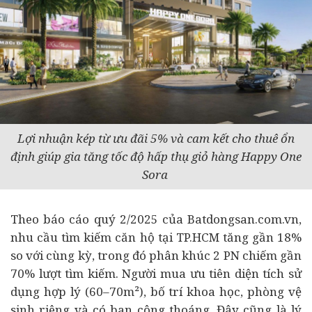
Lợi nhuận kép từ ưu đãi 5% và cam kết cho thuê ổn
định giúp gia tăng tốc độ hấp thụ giỏ hàng Happy One
Sora
Theo báo cáo quý 2/2025 của Batdongsan.com.vn,
nhu cầu tìm kiếm căn hộ tại TP.HCM tăng gần 18%
so với cùng kỳ, trong đó phân khúc 2 PN chiếm gần
70% lượt tìm kiếm. Người mua ưu tiên diện tích sử
dụng hợp lý (60–70m²), bố trí khoa học, phòng vệ
sinh riêng và có ban công thoáng. Đây cũng là lý