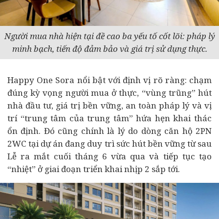
Người mua nhà hiện tại đề cao ba yếu tố cốt lõi: pháp lý
minh bạch, tiến độ đảm bảo và giá trị sử dụng thực.
Happy One Sora nổi bật với định vị rõ ràng: chạm
đúng kỳ vọng người mua ở thực, “vùng trũng” hút
nhà
đầu tư
, giá trị bền vững, an toàn pháp lý và vị
trí “trung tâm của trung tâm” hứa hẹn khai thác
ổn định. Đó cũng chính là lý do dòng căn hộ 2PN
2WC tại dự án đang duy trì sức hút bền vững từ sau
Lễ ra mắt cuối tháng 6 vừa qua và tiếp tục tạo
“nhiệt” ở giai đoạn triển khai nhịp 2 sắp tới.