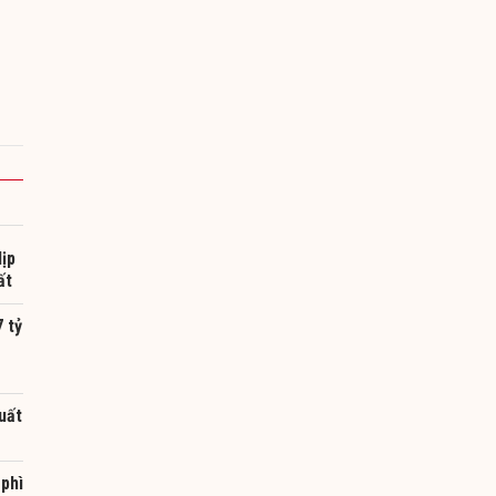
dịp
ất
 tỷ
uất
 phì