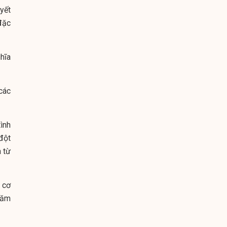
yết
đặc
hĩa
các
ình
đột
à từ
 cơ
hăm