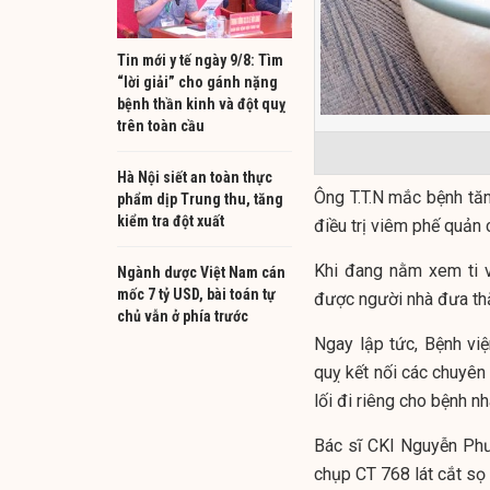
Tin mới y tế ngày 9/8: Tìm
“lời giải” cho gánh nặng
bệnh thần kinh và đột quỵ
trên toàn cầu
Hà Nội siết an toàn thực
Ông T.T.N mắc bệnh tă
phẩm dịp Trung thu, tăng
kiểm tra đột xuất
điều trị viêm phế quản 
Khi đang nằm xem ti vi
Ngành dược Việt Nam cán
mốc 7 tỷ USD, bài toán tự
được người nhà đưa th
chủ vẫn ở phía trước
Ngay lập tức, Bệnh vi
quỵ kết nối các chuyên
lối đi riêng cho bệnh n
Bác sĩ CKI Nguyễn Phư
chụp CT 768 lát cắt sọ 