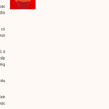
bác
đối
 có
nội
S ở
cấp
ơng
iệu
ình
oặc