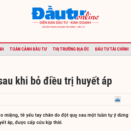
NH
TOÀN CẢNH ĐẦU TƯ
THỊ TRƯỜNG ĐỊA ỐC
ĐẦU TƯ TÀI CHÍNH
sau khi bỏ điều trị huyết áp
éo miệng, tê yếu tay chân do đột quỵ sau một tuần tự ý dừng
yết áp, được cấp cứu kịp thời.