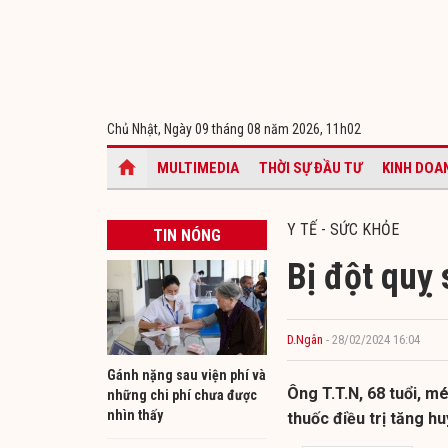
Chủ Nhật, Ngày 09 tháng 08 năm 2026,
11h02
MULTIMEDIA
THỜI SỰ ĐẦU TƯ
KINH DOA
Y TẾ - SỨC KHỎE
TIN NÓNG
Bị đột quỵ 
D.Ngân
- 28/02/2024 16:04
Gánh nặng sau viện phí và
Ông T.T.N, 68 tuổi, m
những chi phí chưa được
nhìn thấy
thuốc điều trị tăng hu