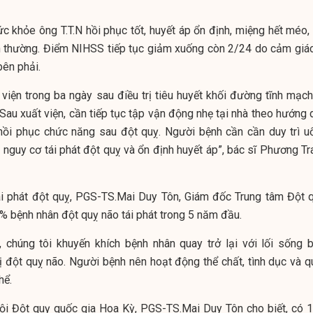
ức khỏe ông T.T.N hồi phục tốt, huyết áp ổn định, miệng hết méo,
h thường. Điểm NIHSS tiếp tục giảm xuống còn 2/24 do cảm giác
bên phải.
 viện trong ba ngày sau điều trị tiêu huyết khối đường tĩnh mạch
Sau xuất viện, cần tiếp tục tập vận động nhẹ tại nhà theo hướng 
 hồi phục chức năng sau đột quỵ. Người bệnh cần cần duy trì u
 nguy cơ tái phát đột quỵ và ổn định huyết áp”, bác sĩ Phương Tr
ái phát đột quỵ, PGS-TS.Mai Duy Tôn, Giám đốc Trung tâm Đột q
% bệnh nhân đột quỵ não tái phát trong 5 năm đầu.
, chúng tôi khuyến khích bệnh nhân quay trở lại với lối sống b
ị đột quỵ não. Người bệnh nên hoạt động thể chất, tình dục và q
hể.
hội Đột quỵ quốc gia Hoa Kỳ, PGS-TS.Mai Duy Tôn cho biết, có 