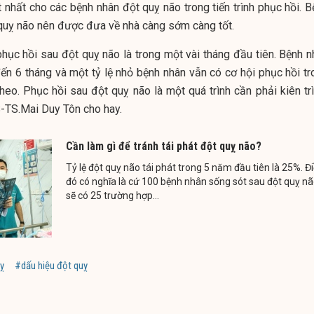
ốt nhất cho các bệnh nhân đột quỵ não trong tiến trình phục hồi. 
quỵ não nên được đưa về nhà càng sớm càng tốt.
phục hồi sau đột quỵ não là trong một vài tháng đầu tiên. Bệnh n
ến 6 tháng và một tỷ lệ nhỏ bệnh nhân vẫn có cơ hội phục hồi tr
heo. Phục hồi sau đột quỵ não là một quá trình cần phải kiên trì
S-TS.Mai Duy Tôn cho hay.
Cần làm gì để tránh tái phát đột quỵ não?
Tỷ lệ đột quỵ não tái phát trong 5 năm đầu tiên là 25%. Đ
đó có nghĩa là cứ 100 bệnh nhân sống sót sau đột quỵ nã
sẽ có 25 trường hợp...
uỵ
#dấu hiệu đột quỵ