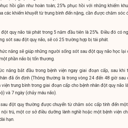
phục hồi gần như hoàn toàn; 25% phục hồi với những khiếm khu
ua các khiếm khuyết từ trung bình đến nặng, cần được chăm sóc 
 đột quỵ não tái phát trong 5 năm đầu tiên là 25%. Điều đó có ng
g sót sau đột quỵ não, sẽ có 25 trường hợp bị tái phát.
 chức năng sẽ giúp những người sống sót sau đột quỵ não học lại 
 một phần não bị tổn thương.
ức năng bắt đầu trong bệnh viện ngay giai đoạn cấp, sau khi t
nhân đã ổn định (Thông thường là trong vòng 24 đến 48 giờ sau 
 viện trung bình trong giai đoạn cấp cho bệnh nhân đột quỵ não l
bộ) và 7 ngày (chảy máu não).
sau đột quỵ thường được chuyển từ chăm sóc cấp tính đến một
 nội trú, một cơ sở điều dưỡng lành nghề hoặc một bệnh viện c
dài hạn.