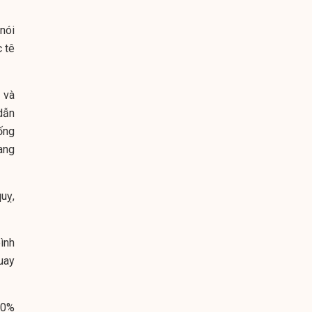
 nói
 tê
 và
dẫn
ống
ang
uỵ,
ình
uay
10%