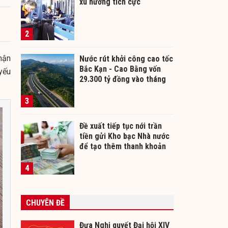
xu hướng tích cực
2
hận
Nước rút khởi công cao tốc
Bắc Kạn - Cao Bằng vốn
yếu
29.300 tỷ đồng vào tháng
12/2026
3
Đề xuất tiếp tục nới trần
tiền gửi Kho bạc Nhà nước
để tạo thêm thanh khoản
cho ngân hàng
4
CHUYÊN ĐỀ
Đưa Nghị quyết Đại hội XIV