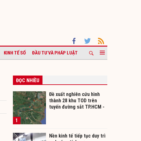
KINH TẾ SỐ
ĐẦU TƯ VÀ PHÁP LUẬT
ĐỌC NHIỀU
Đề xuất nghiên cứu hình
thành 28 khu TOD trên
tuyến đường sắt TP.HCM -
Cần Thơ
1
Nền kinh tế tiếp tục duy trì