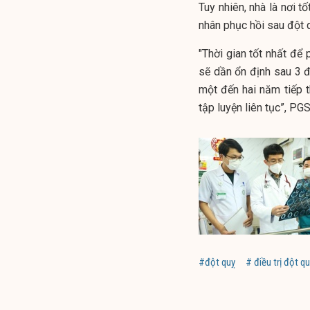
Tuy nhiên, nhà là nơi t
nhân phục hồi sau đột 
"Thời gian tốt nhất để 
sẽ dần ổn định sau 3 đ
một đến hai năm tiếp t
tập luyện liên tục”, PG
#đột quỵ
# điều trị đột q