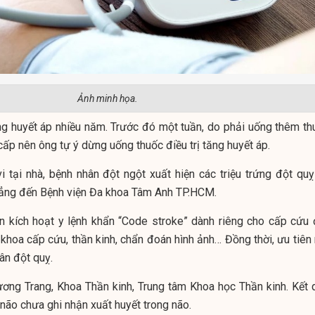
Ảnh minh họa.
ng huyết áp nhiều năm. Trước đó một tuần, do phải uống thêm th
cấp nên ông tự ý dừng uống thuốc điều trị tăng huyết áp.
 tại nhà, bệnh nhân đột ngột xuất hiện các triệu trứng đột quỵ
ẳng đến Bệnh viện Đa khoa Tâm Anh TP.HCM.
ện kích hoạt y lệnh khẩn “Code stroke” dành riêng cho cấp cứu 
 khoa cấp cứu, thần kinh, chẩn đoán hình ảnh… Đồng thời, ưu tiên
hân đột quỵ.
ơng Trang, Khoa Thần kinh, Trung tâm Khoa học Thần kinh. Kết 
não chưa ghi nhận xuất huyết trong não.