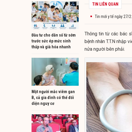
TIN LIÊN QUAN
Tin mới y tế ngày 27/2
Thông tin từ các bác 
Đầu tư cho dân số từ sớm
trước sức ép mức sinh
bệnh nhân T.T.N nhập vi
thấp và già hóa nhanh
nửa người bên phải.
Một người mắc viêm gan
B, cả gia đình có thể đối
diện nguy cơ