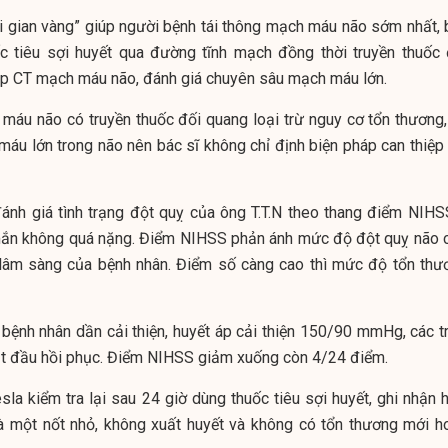
hời gian vàng” giúp người bệnh tái thông mạch máu não sớm nhất, 
uốc tiêu sợi huyết qua đường tĩnh mạch đồng thời truyền thuốc 
p CT mạch máu não, đánh giá chuyên sâu mạch máu lớn.
máu não có truyền thuốc đối quang loại trừ nguy cơ tổn thương,
u lớn trong não nên bác sĩ không chỉ định biện pháp can thiệp 
ánh giá tình trạng đột quỵ của ông T.T.N theo thang điểm NIHS
ắn không quá nặng. Điểm NIHSS phản ánh mức độ đột quỵ não 
 lâm sàng của bệnh nhân. Điểm số càng cao thì mức độ tổn thư
bệnh nhân dần cải thiện, huyết áp cải thiện 150/90 mmHg, các tr
t đầu hồi phục. Điểm NIHSS giảm xuống còn 4/24 điểm.
la kiểm tra lại sau 24 giờ dùng thuốc tiêu sợi huyết, ghi nhận h
à một nốt nhỏ, không xuất huyết và không có tổn thương mới h