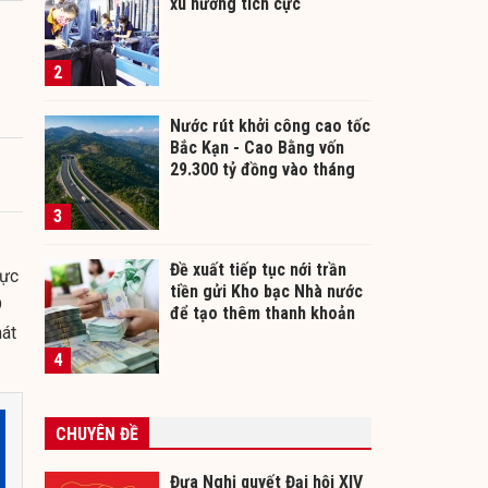
xu hướng tích cực
2
Nước rút khởi công cao tốc
Bắc Kạn - Cao Bằng vốn
29.300 tỷ đồng vào tháng
12/2026
3
Đề xuất tiếp tục nới trần
lực
tiền gửi Kho bạc Nhà nước
D
để tạo thêm thanh khoản
hát
cho ngân hàng
4
CHUYÊN ĐỀ
Đưa Nghị quyết Đại hội XIV