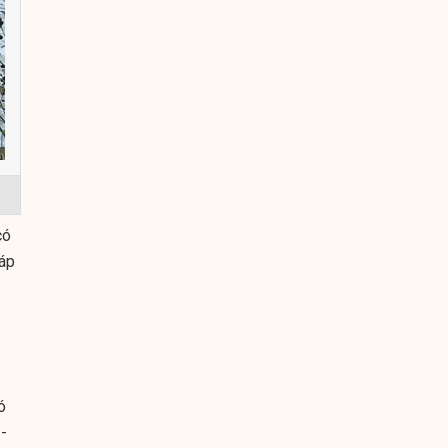
có
háp
ó
-