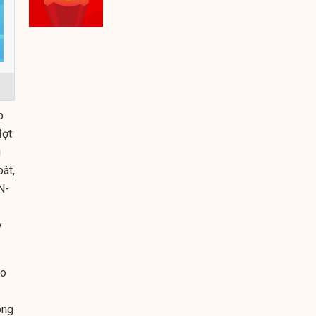
p
đợt
g
oát,
N-
y
ạo
ong