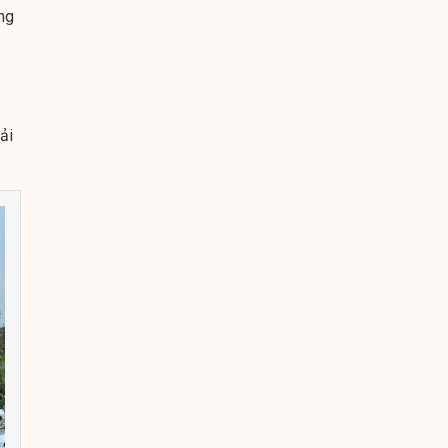
ụng
ải