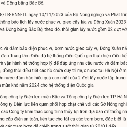
u và Đồng bằng Bắc Bộ.
8/TB-BNN-TL ngày 10/11/2023 của Bộ Nông nghiệp và Phát tri
hông báo lịch lấy nước phục vụ gieo cấy lúa vụ Đông Xuân 2023
và Đồng bằng Bắc Bộ; theo đó, thời gian lấy nước gồm 02 đợt vớ
 và đảm bảo điện phục vụ bơm nước gieo cấy vụ Đông Xuân n
đạo Trung tâm Điều độ hệ thống điện Quốc gia thực hiện điều tiế
và vận hành hệ thống hợp lý để đáp ứng nhu cầu nước và đảm bả
, đồng thời điều tiết các hồ chứa duy trì mực nước tại Hà Nội ở 
uồn nước đảm bảo hiệu quả cao nhất của 2 đợt lấy nước tập trung
 mùa khô năm 2024 cho hệ thống điện Quốc gia.
ng công ty Điện lực miền Bắc và Tổng công ty Điện lực TP Hà N
ông ty Điện lực liên quan phối hợp chặt chẽ với các Sở Nông ngh
 các Công ty khai thác công trình thủy lợi trên địa bàn để thống n
 cấp điện an toàn, liên tục cho tất cả các trạm bơm, đặc biệt là
à các trạm bơm dã chiến trong suốt thời gian từ 20/01 đến