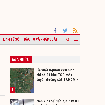
KINH TẾ SỐ
ĐẦU TƯ VÀ PHÁP LUẬT
ĐỌC NHIỀU
Đề xuất nghiên cứu hình
thành 28 khu TOD trên
tuyến đường sắt TP.HCM -
Cần Thơ
1
Nền kinh tế tiếp tục duy trì