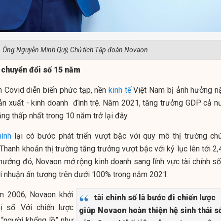
Ông Nguyễn Minh Quý, Chủ tịch Tập đoàn Novaon
 chuyển đổi số 15 năm
h Covid diễn biến phức tạp, nền
kinh tế
Việt Nam bị ảnh hưởng n
ản xuất - kinh doanh đình trệ. Năm 2021, tăng trưởng GDP cả n
ng thấp nhất trong 10 năm trở lại đây.
hính
lại có bước phát triển vượt bậc với quy mô thị trường ch
anh khoản thị trường tăng trưởng vượt bậc với kỷ lục lên tới 2,4
hướng đó, Novaon mở rộng kinh doanh sang lĩnh vực tài chính số
i nhuận ấn tượng trên dưới 100% trong năm 2021.
m 2006, Novaon khởi
tài chính số là bước đi chiến lược
ị số. Với chiến lược
giúp Novaon hoàn thiện hệ sinh thái s
“người khổng lồ” như