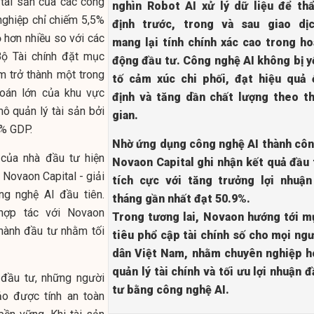
 tài sản của các công
nghìn Robot AI xử lý dữ liệu để th
nghiệp chỉ chiếm 5,5%
định trước, trong và sau giao dịc
 hơn nhiều so với các
mang lại tính chính xác cao trong ho
Bộ Tài chính đặt mục
động đầu tư. Công nghệ AI không bị y
am trở thành một trong
tố cảm xúc chi phối, đạt hiệu quả 
hoán lớn của khu vực
định và tăng dần chất lượng theo th
ô quản lý tài sản bởi
gian.
% GDP.
Nhờ ứng dụng công nghệ AI thành côn
 của nhà đầu tư hiện
Novaon Capital ghi nhận kết quả đầu 
 Novaon Capital - giải
tích cực với tăng trưởng lợi nhuận
g nghệ AI đầu tiên.
tháng gần nhất đạt 50.9%.
hợp tác với Novaon
Trong tương lai, Novaon hướng tới m
 hành đầu tư nhằm tối
tiêu phổ cập tài chính số cho mọi ngư
dân Việt Nam, nhằm chuyên nghiệp h
quản lý tài chính và tối ưu lợi nhuận 
 đầu tư, những người
tư bằng công nghệ AI.
o được tính an toàn