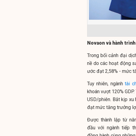
Novaon và hành trình
Trong bối cảnh đại dịc
nề do các hoạt động s
ước đạt 2,58% - mức tă
Tuy nhiên, ngành
tài c
khoán vượt 120% GDP. Th
USD/phiên. Bắt kịp xu 
đạt mức tăng trưởng lợ
Được thành lập từ nă
đầu với ngành tiếp th
đồng hành cùng những 