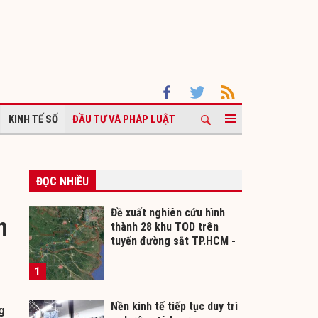
KINH TẾ SỐ
ĐẦU TƯ VÀ PHÁP LUẬT
ĐỌC NHIỀU
Đề xuất nghiên cứu hình
n
thành 28 khu TOD trên
tuyến đường sắt TP.HCM -
Cần Thơ
1
Nền kinh tế tiếp tục duy trì
g