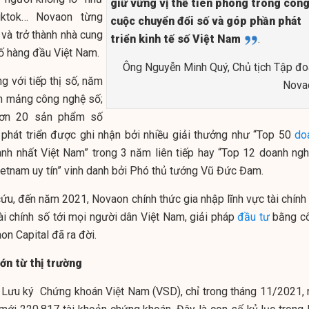
giữ vững vị thế tiên phong trong côn
iktok… Novaon từng
cuộc chuyển đổi số và góp phần phát
 và trở thành nhà cung
triển kinh tế số Việt Nam
.
số hàng đầu Việt Nam.
Ông Nguyễn Minh Quý, Chủ tịch Tập đo
g với tiếp thị số, năm
Nova
ển mảng công nghệ số;
 hơn 20 sản phẩm số
 phát triển được ghi nhận bởi nhiều giải thưởng như “Top 50
do
nh nhất Việt Nam” trong 3 năm liên tiếp hay “Top 12 doanh ngh
etnam uy tín” vinh danh bởi Phó thủ tướng Vũ Đức Đam.
ứu, đến năm 2021, Novaon chính thức gia nhập lĩnh vực tài chính 
ài chính số tới mọi người dân Việt Nam, giải pháp
đầu tư
bằng c
on Capital đã ra đời.
lớn từ thị trường
m Lưu ký Chứng khoán Việt Nam (VSD), chỉ trong tháng 11/2021, 