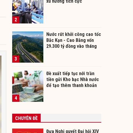
xu hướng tích cực
2
Nước rút khởi công cao tốc
Bắc Kạn - Cao Bằng vốn
29.300 tỷ đồng vào tháng
12/2026
3
Đề xuất tiếp tục nới trần
tiền gửi Kho bạc Nhà nước
để tạo thêm thanh khoản
cho ngân hàng
4
CHUYÊN ĐỀ
Đưa Nghị quyết Đại hội XIV