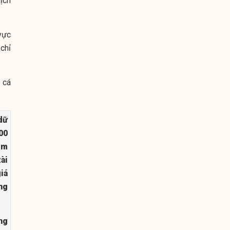
ịch
vực
chỉ
 cá
dữ
00
ăm
ài
iá
ng
ng