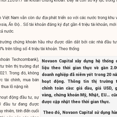
ới 220.817 tài khoản chứng khoán. Đây là con số kỷ lục trong l
 Việt Nam vẫn còn dư địa phát triển so với các nước trong khu 
sia, Ấn Độ… Số tài khoản đăng ký đạt gần 4 triệu tài khoản, mới 
cả nước.
thị trường chứng khoán hầu như được dẫn dắt bởi các nhà đầu tư
0% trên tổng số 4 triệu tài khoản. Theo thống
khoán Techcombank),
Novaon Capital xây dựng hệ thống 
tư trên thị trường đạt
liệu theo thời gian thực về gần 2.0
021. Trong đó, không
doanh nghiệp đã niêm yết trong 20 n
ức tài chính, mua bán
hoạt động. Thông tin thị trường t
thua lỗ nặng nề.
chính toàn cầu: giá dầu, giá USD, g
vàng, chứng khoán Mỹ, Nhật, EU… cũ
hoạt động đầu tư, sự
được cập nhật theo thời gian thực.
uỹ đầu tư đang được
y nhiên, tính đến cuối
Theo đó, Novaon Capital sử dụng hà