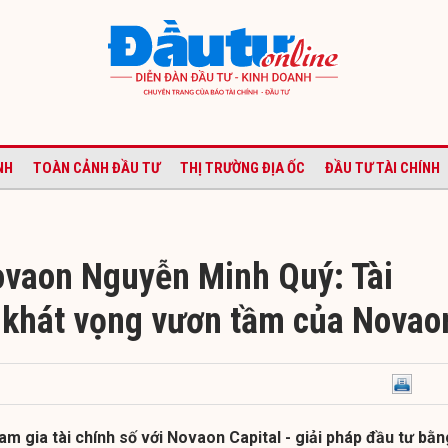
NH
TOÀN CẢNH ĐẦU TƯ
THỊ TRƯỜNG ĐỊA ỐC
ĐẦU TƯ TÀI CHÍNH
ovaon Nguyễn Minh Quý: Tài
à khát vọng vươn tầm của Novao
 gia tài chính số với Novaon Capital - giải pháp đầu tư bằn