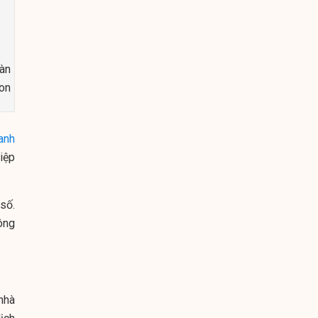
g
àn
on
anh
iệp
số.
ông
nhà