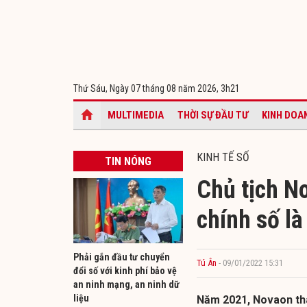
Thứ Sáu, Ngày 07 tháng 08 năm 2026,
3h21
MULTIMEDIA
THỜI SỰ ĐẦU TƯ
KINH DOA
KINH TẾ SỐ
TIN NÓNG
Chủ tịch N
chính số l
Phải gắn đầu tư chuyển
Tú Ân
- 09/01/2022 15:31
đổi số với kinh phí bảo vệ
an ninh mạng, an ninh dữ
liệu
Năm 2021, Novaon tham