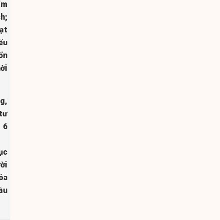
ẩm
h;
ạt
ếu
ổn
ời
g,
tư
 6
ục
ời
óa
đầu