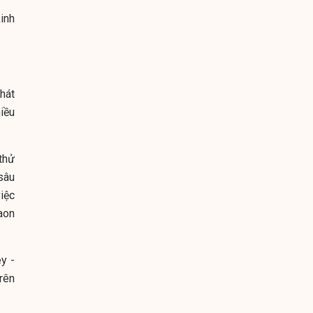
inh
phát
iều
thử
sâu
việc
aon
y -
rên