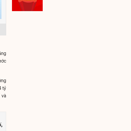
ặng
ước
ứng
 tỷ
 và
ố,