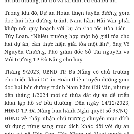
án bồi thường, hỗ trợ và tái định cư của Dự án.
Trong khi đó, Dự án Hoàn thiện tuyến đường gom
dọc hai bên đường tránh Nam hầm Hải Vân phải
khớp nối quy hoạch với Dự án Cao tốc Hòa Liên -
Túy Loan. “Nhiều trường hợp một hộ giải tỏa cho
hai dự án, cần thực hiện giải tỏa một lần”, ông Võ
Nguyên Chương, Phó giám đốc Sở Tài nguyên và
Môi trường TP. Đà Nẵng cho hay.
Tháng 9/2023, UBND TP. Đà Nẵng có chủ trương
cho triển khai Dự án Hoàn thiện tuyến đường gom
dọc hai bên đường tránh Nam hầm Hải Vân, nhưng
đến tháng 1/2024 mới có thửa đất dự án để triển
khai lập hồ sơ bồi thường. Đến ngày 14/12/2023,
HĐND TP. Đà Nẵng ban hành Nghị quyết số 95/NQ-
HĐND về chấp nhận chủ trương chuyển mục đích
sử dụng rừng sang mục đích khác đối với dự án
này tại xã Hòa Sơn, Hòa Nhơn và Nghị quyết số