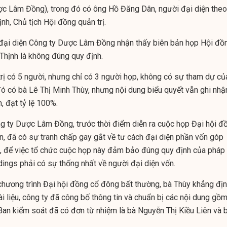
ợc Lâm Đồng), trong đó có ông Hồ Đăng Dân, người đại diện theo
ịnh, Chủ tịch Hội đồng quản trị.
a, đại diện Công ty Dược Lâm Đồng nhận thấy biên bản họp Hội đồ
 Thịnh là không đúng quy định.
trị có 5 người, nhưng chỉ có 3 người họp, không có sự tham dự củ
đó có bà Lê Thị Minh Thùy, nhưng nội dung biểu quyết vẫn ghi nhậ
, đạt tỷ lệ 100%.
g ty Dược Lâm Đồng, trước thời điểm diễn ra cuộc họp Đại hội đ
n, đã có sự tranh chấp gay gắt về tư cách đại diện phần vốn góp
, để việc tổ chức cuộc họp này đảm bảo đúng quy định của pháp
dings phải có sự thống nhất về người đại diện vốn.
 chương trình Đại hội đồng cổ đông bất thường, bà Thùy khẳng địn
tài liệu, công ty đã công bố thông tin và chuẩn bị các nội dung gồm
Ban kiểm soát đã có đơn từ nhiệm là bà Nguyễn Thị Kiều Liên và 