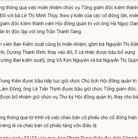
ũng thông qua việc miễn nhiệm chức vụ Tổng giám đốc kiêm thành
đối với bà Lê Thị Minh Thùy; theo ý kiến của các cổ đông lớn, miễ
 giám đốc kiêm thành viên Hội đồng quản trị với ông Hà Ngọc Dan
n trị độc lập với ông Trần Thanh Sang.
nh viên Ban Kiểm soát cũng bị miễn nhiệm, gồm bà Nguyễn Thị Kiề
nh, Dương Thanh Bình; thay vào đó, 3 cá nhân được bầu bổ sung
rưởng Ban kiểm soát); ông Võ Kim Nguyên và bà Nguyễn Thị Quỳ
Trung Kiên được bầu tiếp tục giữ chức Chủ tịch Hội đồng quản trị
Lâm Đồng; ông Lê Tiến Thịnh được bầu giữ chức Tổng giám đốc;
ược bổ nhiệm giữ chức vụ Thư ký Hội đồng quản trị, thay cho b
ũng thông qua tờ trình về việc chào bán cổ phiếu cho cổ đông hiện
riêng lẻ và chào bán cổ phiếu tăng vốn điều lệ.