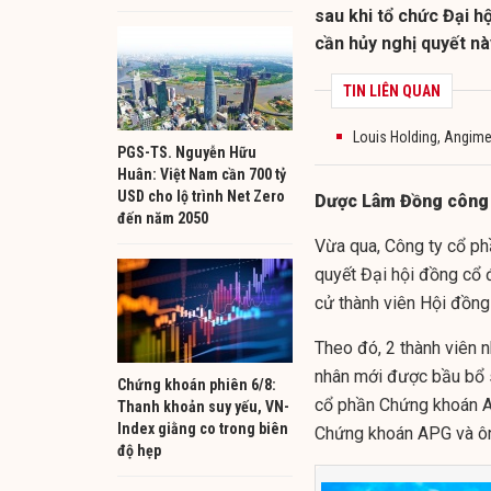
sau khi tổ chức Đại h
cần hủy nghị quyết nà
TIN LIÊN QUAN
Louis Holding, Angim
PGS-TS. Nguyễn Hữu
Huân: Việt Nam cần 700 tỷ
USD cho lộ trình Net Zero
Dược Lâm Đồng công b
đến năm 2050
Vừa qua, Công ty cổ p
quyết Đại hội đồng cổ 
cử thành viên Hội đồng
Theo đó, 2 thành viên n
nhân mới được bầu bổ 
Chứng khoán phiên 6/8:
cổ phần Chứng khoán A
Thanh khoản suy yếu, VN-
Index giằng co trong biên
Chứng khoán APG
và ô
độ hẹp