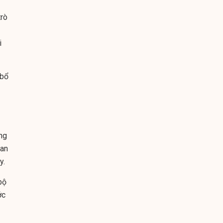
trò
i
 bổ
ng
Ban
y.
bộ
ớc