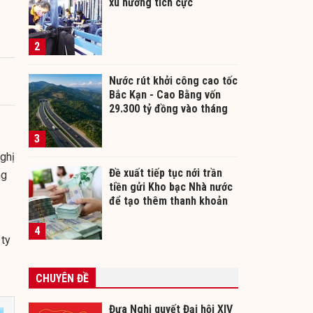
xu hướng tích cực
2
Nước rút khởi công cao tốc
Bắc Kạn - Cao Bằng vốn
29.300 tỷ đồng vào tháng
12/2026
3
ghị
Đề xuất tiếp tục nới trần
ng
tiền gửi Kho bạc Nhà nước
để tạo thêm thanh khoản
cho ngân hàng
4
 ty
CHUYÊN ĐỀ
Đưa Nghị quyết Đại hội XIV