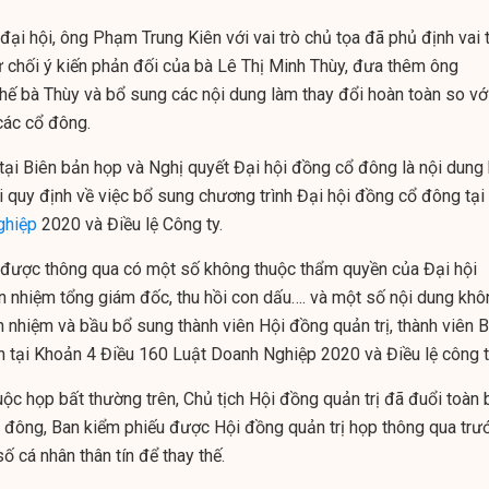
h đại hội, ông Phạm Trung Kiên với vai trò chủ tọa đã phủ định vai 
ừ chối ý kiến phản đối của bà Lê Thị Minh Thùy, đưa thêm ông
ế bà Thùy và bổ sung các nội dung làm thay đổi hoàn toàn so vớ
 các cổ đông.
tại Biên bản họp và Nghị quyết Đại hội đồng cổ đông là nội dung
 quy định về việc bổ sung chương trình Đại hội đồng cổ đông tại
ghiệp
2020 và Điều lệ Công ty.
 được thông qua có một số không thuộc thẩm quyền của Đại hội
 nhiệm tổng giám đốc, thu hồi con dấu…. và một số nội dung khô
 nhiệm và bầu bổ sung thành viên Hội đồng quản trị, thành viên 
h tại Khoản 4 Điều 160 Luật Doanh Nghiệp 2020 và Điều lệ công t
uộc họp bất thường trên, Chủ tịch Hội đồng quản trị đã đuổi toàn 
ổ đông, Ban kiểm phiếu được Hội đồng quản trị họp thông qua trư
số cá nhân thân tín để thay thế.