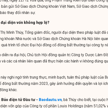
ọp này, ngày 22/12 vừa qua, ông Phạm Trung Kiên đại diện Công t
bản gửi Sở Giao dịch Chứng khoán Việt Nam, Sở Giao dịch Chứn
báo thay đổi nhân sự.
 đại diện vốn không hợp lệ?
 Thị Minh Thùy, Tổng giám đốc, người đại diện theo pháp luật đã 
ng khoán Nhà nước và Sở Giao dịch Chứng khoán Hà Nội liên qua
 quá trình tổ chức Đại hội đồng cổ đông bất thường tại công ty nà
h diễn ra đại hội, Chủ tịch Hội đồng quản trị Công ty Dược Lâm Đ
 và các cá nhân liên quan đã thực hiện các hành vi không đúng q
 này nghi ngờ tính trung thực, minh bạch, tuân thủ pháp luật của B
ổ đông bất thường năm 2023, gây ảnh hưởng đến quyền và lợi ích
đông khác.
n
Báo điện tử Đầu tư -
Baodautu.vn
, bà Thùy cho biết, tại cuộc
i diện vốn góp của Công ty cổ phần Louis Holdings (nắm 51,02% 