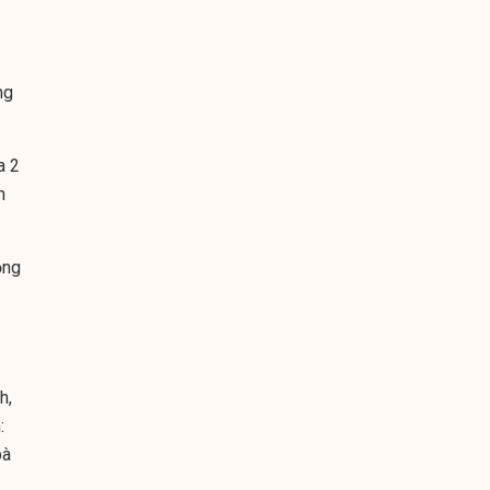
ng
a 2
n
ồng
h,
:
bà