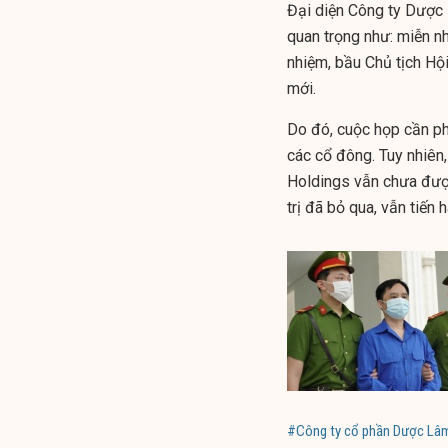
Đại diện Công ty Dược 
quan trọng như: miễn nh
nhiệm, bầu Chủ tịch Hội
mới.
Do đó, cuộc họp cần ph
các cổ đông. Tuy nhiên,
Holdings vẫn chưa được
trị đã bỏ qua, vẫn tiến
#Công ty cổ phần Dược Lâ