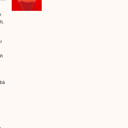
n
h;
u
nh
 bà
à