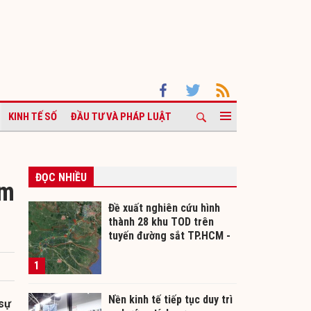
KINH TẾ SỐ
ĐẦU TƯ VÀ PHÁP LUẬT
ĐỌC NHIỀU
âm
Đề xuất nghiên cứu hình
thành 28 khu TOD trên
tuyến đường sắt TP.HCM -
Cần Thơ
1
Nền kinh tế tiếp tục duy trì
 sự