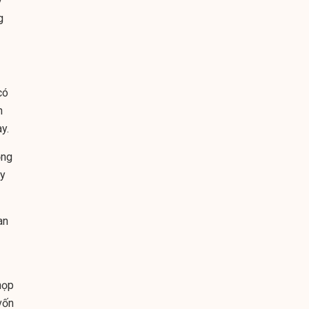
y
g
có
n
y.
ồng
uy
an
 họp
vốn