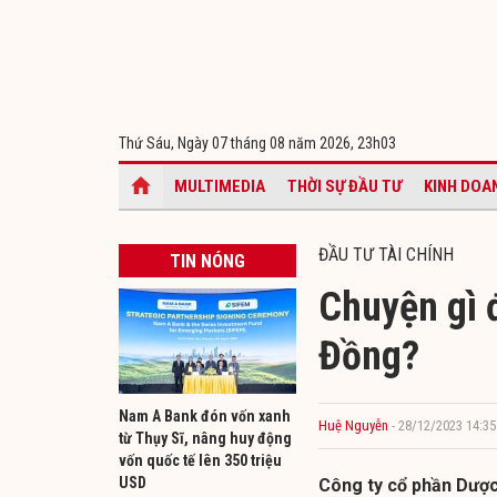
Thứ Sáu, Ngày 07 tháng 08 năm 2026,
23h03
MULTIMEDIA
THỜI SỰ ĐẦU TƯ
KINH DOA
ĐẦU TƯ TÀI CHÍNH
TIN NÓNG
Chuyện gì 
Đồng?
Nam A Bank đón vốn xanh
Huệ Nguyễn
- 28/12/2023 14:35
từ Thụy Sĩ, nâng huy động
vốn quốc tế lên 350 triệu
USD
Công ty cổ phần Dược