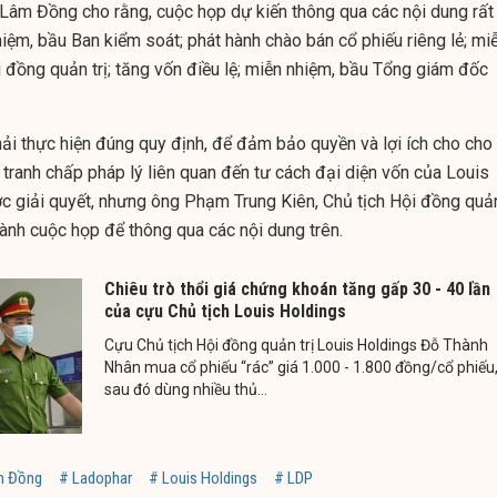
Lâm Đồng cho rằng, cuộc họp dự kiến thông qua các nội dung rất
iệm, bầu Ban kiểm soát; phát hành chào bán cổ phiếu riêng lẻ; mi
 đồng quản trị; tăng vốn điều lệ; miễn nhiệm, bầu Tổng giám đốc
ải thực hiện đúng quy định, để đảm bảo quyền và lợi ích cho cho
 tranh chấp pháp lý liên quan đến tư cách đại diện vốn của Louis
 giải quyết, nhưng ông Phạm Trung Kiên, Chủ tịch Hội đồng quả
 hành cuộc họp để thông qua các nội dung trên.
Chiêu trò thổi giá chứng khoán tăng gấp 30 - 40 lần
của cựu Chủ tịch Louis Holdings
Cựu Chủ tịch Hội đồng quản trị Louis Holdings Đỗ Thành
Nhân mua cổ phiếu “rác” giá 1.000 - 1.800 đồng/cổ phiếu
sau đó dùng nhiều thủ...
m Đồng
# Ladophar
# Louis Holdings
# LDP