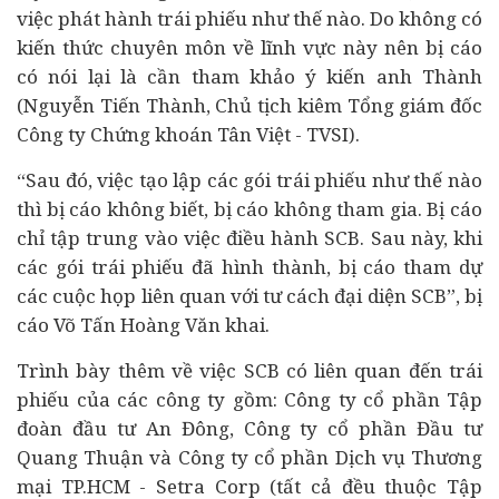
việc phát hành trái phiếu như thế nào. Do không có
kiến thức chuyên môn về lĩnh vực này nên bị cáo
có nói lại là cần tham khảo ý kiến anh Thành
(Nguyễn Tiến Thành, Chủ tịch kiêm Tổng giám đốc
Công ty
Chứng khoán
Tân Việt - TVSI).
“Sau đó, việc tạo lập các gói trái phiếu như thế nào
thì bị cáo không biết, bị cáo không tham gia. Bị cáo
chỉ tập trung vào việc điều hành SCB. Sau này, khi
các gói trái phiếu đã hình thành, bị cáo tham dự
các cuộc họp liên quan với tư cách đại diện SCB”, bị
cáo Võ Tấn Hoàng Văn khai.
Trình bày thêm về việc SCB có liên quan đến trái
phiếu của các công ty gồm: Công ty cổ phần Tập
đoàn
đầu tư
An Đông, Công ty
cổ phần Đ
ầu tư
Quang Thuận và Công ty
cổ phần
Dịch vụ Thương
mại TP.HCM - Setra Corp (tất cả đều thuộc Tập