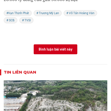
#Vạn Thịnh Phát
# Trương Mỹ Lan
# Võ Tấn Hoàng Văn
# SCB
# TVSI
Bình luận bài viết này
TIN LIÊN QUAN