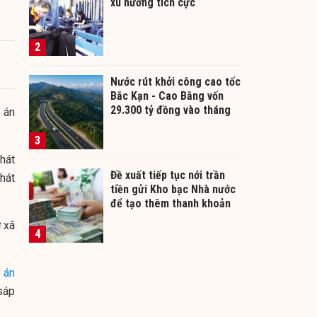
xu hướng tích cực
2
Nước rút khởi công cao tốc
Bắc Kạn - Cao Bằng vốn
29.300 tỷ đồng vào tháng
 án
12/2026
3
hát
Đề xuất tiếp tục nới trần
hát
tiền gửi Kho bạc Nhà nước
để tạo thêm thanh khoản
cho ngân hàng
ở xã
4
 án
sáp