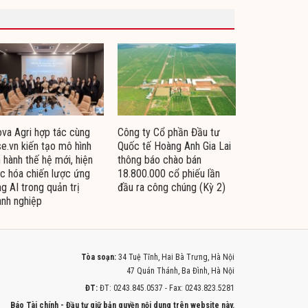
va Agri hợp tác cùng
Công ty Cổ phần Đầu tư
e.vn kiến tạo mô hình
Quốc tế Hoàng Anh Gia Lai
 hành thế hệ mới, hiện
thông báo chào bán
c hóa chiến lược ứng
18.800.000 cổ phiếu lần
g AI trong quản trị
đầu ra công chúng (Kỳ 2)
nh nghiệp
Tòa soạn:
34 Tuệ Tĩnh, Hai Bà Trưng, Hà Nội
47 Quán Thánh, Ba Đình, Hà Nội
ĐT:
ĐT: 0243.845.0537 - Fax: 0243.823.5281
Báo Tài chính - Đầu tư giữ bản quyền nội dung trên website này.