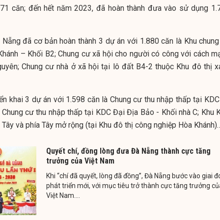
.771 căn; đến hết năm 2023, đã hoàn thành đưa vào sử dụng 1.
 Nẵng đã cơ bản hoàn thành 3 dự án với 1.880 căn là Khu chung
Khánh – Khối B2; Chung cư xã hội cho người có công với cách m
yên; Chung cư nhà ở xã hội tại lô đất B4-2 thuộc Khu đô thị x
riển khai 3 dự án với 1.598 căn là Chung cư thu nhập thấp tại KD
B; Chung cư thu nhập thấp tại KDC Đại Địa Bảo - Khối nhà C; Khu 
a Tây và phía Tây mở rộng (tại Khu đô thị công nghiệp Hòa Khánh)
Quyết chí, đồng lòng đưa Đà Nẵng thành cực tăng
trưởng của Việt Nam
Khi “chí đã quyết, lòng đã đồng”, Đà Nẵng bước vào giai 
phát triển mới, với mục tiêu trở thành cực tăng trưởng củ
Việt Nam....