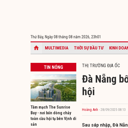
Thứ Bảy, Ngày 08 tháng 08 năm 2026,
23h01
MULTIMEDIA
THỜI SỰ ĐẦU TƯ
KINH DOA
THỊ TRƯỜNG ĐỊA ỐC
TIN NÓNG
Đà Nẵng bố 
hội
Tâm mạch The Sunrise
Hoàng Anh
- 28/09/2025 08:13
Bay - nơi bốn dòng chảy
toàn cầu hội tụ bên Vịnh di
sản
Sau sáp nhập, Đà Nẵn