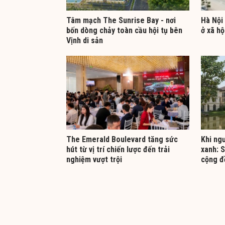
Tâm mạch The Sunrise Bay - nơi
Hà Nội 
bốn dòng chảy toàn cầu hội tụ bên
ở xã hộ
Vịnh di sản
The Emerald Boulevard tăng sức
Khi ng
hút từ vị trí chiến lược đến trải
xanh: 
nghiệm vượt trội
cộng đ