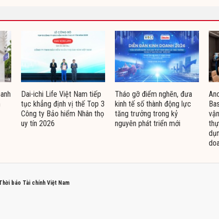
oanh
Dai-ichi Life Việt Nam tiếp
Tháo gỡ điểm nghẽn, đưa
Ano
n
tục khẳng định vị thế Top 3
kinh tế số thành động lực
Bas
Công ty Bảo hiểm Nhân thọ
tăng trưởng trong kỷ
vận
uy tín 2026
nguyên phát triển mới
thự
dụn
doa
 Thời báo Tài chính Việt Nam