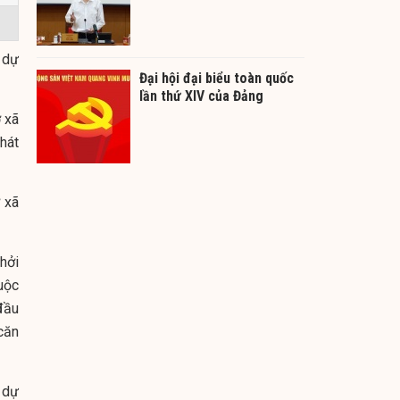
 dự
Đại hội đại biểu toàn quốc
lần thứ XIV của Đảng
 xã
hát
 xã
hởi
uộc
đầu
căn
 dự