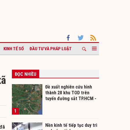
KINH TẾ SỐ
ĐẦU TƯ VÀ PHÁP LUẬT
ĐỌC NHIỀU
xã
Đề xuất nghiên cứu hình
thành 28 khu TOD trên
tuyến đường sắt TP.HCM -
Cần Thơ
1
Nền kinh tế tiếp tục duy trì
 đã