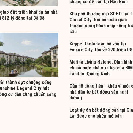
chung cư để bán tại Bắc Ninh
giao đất triển khai dự án nhà
Khu phố thương mại SOHO tại 
i 812 tỷ đồng tại Bồ Đề
Global City: Nơi bản sắc giao
thương song hành nhịp sống to
cầu
Keppel thoái toàn bộ vốn tại
Empire City, thu về 270 triệu U
Marina Living Halong: Định hình
chuẩn mực nhà ở xã hội của BIM
Land tại Quảng Ninh
ười thành đạt chuộng sống
Căn hộ dòng tiền - khẩu vị mới 
Sunshine Legend City hút
nhà đầu tư bất động sản nghỉ
ồng cư dân cùng chuẩn sống
dưỡng
Loạt dự án bất động sản tại Gia
Lai được cho phép mở bán