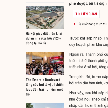
phê duyệt, bố trí diện 
TIN LIÊN QUAN
Đề xuất nâng mức thu 
Hà Nội giao đất triển khai
Trước khi sáp nhập, T
dự án nhà ở xã hội 812 tỷ
đồng tại Bồ Đề
quy hoạch phân khu xây 
Ngoài ra, Thành phố c
triển nhà ở thành phố 
triển nhà ở xã hội, tổng
Trong khi đó, trước sáp
The Emerald Boulevard
hội trên địa bàn tỉnh, v
tăng sức hút từ vị trí chiến
lược đến trải nghiệm vượt
Như vậy, sau khi sáp n
trội
nhà ở xã hội. Theo chỉ
nhập cần hoàn thành gầ