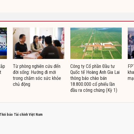
đắp
Từ phòng nghiên cứu đến
Công ty Cổ phần Đầu tư
FPT
t
đời sống: Hướng đi mới
Quốc tế Hoàng Anh Gia Lai
kha
trong chăm sóc sức khỏe
thông báo chào bán
mạ
chủ động
18.800.000 cổ phiếu lần
đầu ra công chúng (Kỳ 1)
 Thời báo Tài chính Việt Nam