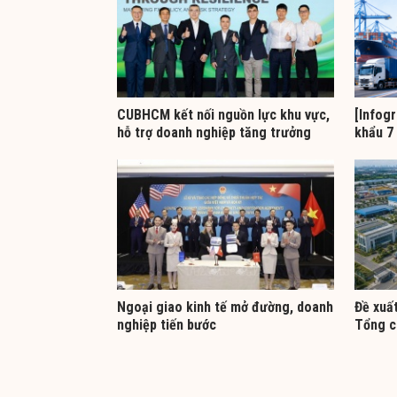
CUBHCM kết nối nguồn lực khu vực,
[Infogr
hỗ trợ doanh nghiệp tăng trưởng
khẩu 7
Ngoại giao kinh tế mở đường, doanh
Đề xuất
nghiệp tiến bước
Tổng c