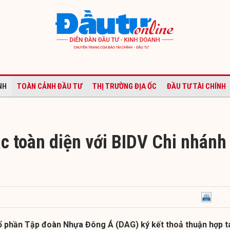
NH
TOÀN CẢNH ĐẦU TƯ
THỊ TRƯỜNG ĐỊA ỐC
ĐẦU TƯ TÀI CHÍNH
c toàn diện với BIDV Chi nhánh
ổ phần Tập đoàn Nhựa Đông Á (DAG) ký kết thoả thuận hợp t