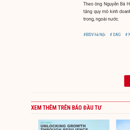
Theo ông Nguyễn Bá Hù
tăng quy mô kinh doanh
trong, ngoài nước.
#BIDV hà Nội
# DAG
# 
XEM THÊM TRÊN BÁO ĐẦU TƯ