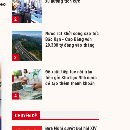
xu hướng tích cực
heo
2
Nước rút khởi công cao tốc
Bắc Kạn - Cao Bằng vốn
29.300 tỷ đồng vào tháng
12/2026
3
Đề xuất tiếp tục nới trần
tiền gửi Kho bạc Nhà nước
để tạo thêm thanh khoản
cho ngân hàng
4
CHUYÊN ĐỀ
Đưa Nghị quyết Đại hội XIV