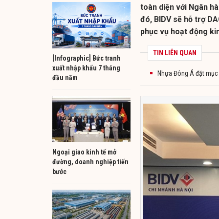
toàn diện với Ngân hà
đó, BIDV sẽ hỗ trợ DA
phục vụ hoạt động ki
TIN LIÊN QUAN
[Infographic] Bức tranh
xuất nhập khẩu 7 tháng
Nhựa Đông Á đặt mục t
đầu năm
Ngoại giao kinh tế mở
đường, doanh nghiệp tiến
bước