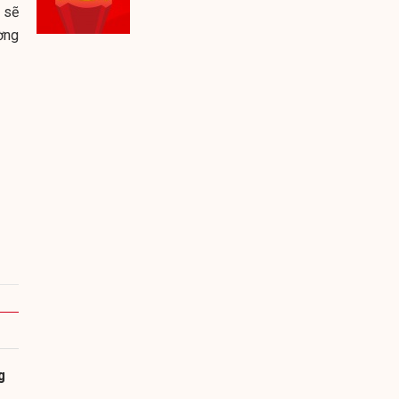
 sẽ
ờng
g