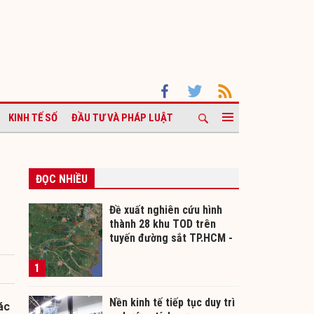
KINH TẾ SỐ
ĐẦU TƯ VÀ PHÁP LUẬT
ĐỌC NHIỀU
Đề xuất nghiên cứu hình
thành 28 khu TOD trên
tuyến đường sắt TP.HCM -
Cần Thơ
1
Nền kinh tế tiếp tục duy trì
ác