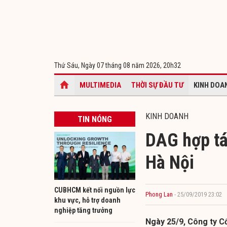
Thứ Sáu, Ngày 07 tháng 08 năm 2026,
20h32
MULTIMEDIA
THỜI SỰ ĐẦU TƯ
KINH DOA
KINH DOANH
TIN NÓNG
DAG hợp tá
Hà Nội
CUBHCM kết nối nguồn lực
Phong Lan
- 25/09/2019 23:02
khu vực, hỗ trợ doanh
nghiệp tăng trưởng
Ngày 25/9, Công ty C