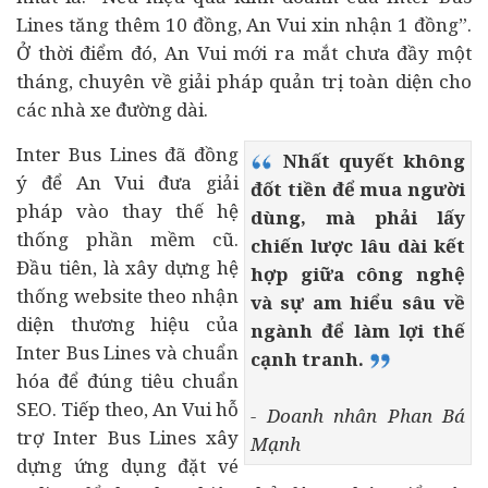
Lines tăng thêm 10 đồng, An Vui xin nhận 1 đồng”.
Ở thời điểm đó, An Vui mới ra mắt chưa đầy một
tháng, chuyên về giải pháp quản trị toàn diện cho
các nhà xe đường dài.
Inter Bus Lines đã đồng
Nhất quyết không
ý để An Vui đưa giải
đốt tiền để mua người
pháp vào thay thế hệ
dùng, mà phải lấy
thống phần mềm cũ.
chiến lược lâu dài kết
Đầu tiên, là xây dựng hệ
hợp giữa công nghệ
thống website theo nhận
và sự am hiểu sâu về
diện thương hiệu của
ngành để làm lợi thế
Inter Bus Lines và chuẩn
cạnh tranh.
hóa để đúng tiêu chuẩn
SEO. Tiếp theo, An Vui hỗ
- Doanh nhân Phan Bá
trợ Inter Bus Lines xây
Mạnh
dựng ứng dụng đặt vé