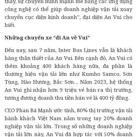
thấy, sự chuyển mình mạnh mẽ bằng các ứng dụng
công nghệ có thể giúp doanh nghiệp vận tải xoay
chuyển cục diện kinh doanh”, đại diện An Vui cho
biết.
Những chuyến xe “đi An về Vui”
Đến nay, sau 7 năm, Inter Bus Lines vẫn là khách
hàng thân thiết của An Vui. Bên cạnh đó, An Vui có
thêm khoảng 400 khách hàng nữa, đa phần là
thương hiệu vận tải lớn như Kumho Samco, Sơn
Tùng, Hào Hương, Bắc Sơn… Năm 2023, hệ thống
An Vui ghi nhận hơn 9 triệu vé bán ra thị trường,
tương đương doanh thu tiền bán vé là 400 tỷ đồng.
CEO Phan Bá Mạnh ước tính, 80% thị trường vận tải
hành khách Việt Nam nằm trong tay 20% doanh
nghiệp vận tải lớn. Trong số những doanh nghiệp
vận tải lớn này, An Vui đã hợp tác với 50% doanh