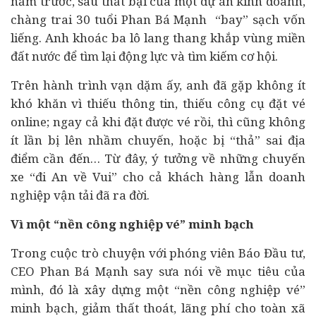
năm trước, sau thất bại của một
dự án
kinh doanh,
chàng trai 30 tuổi Phan Bá Mạnh “bay” sạch vốn
liếng. Anh khoác ba lô lang thang khắp vùng miền
đất nước để tìm lại động lực và tìm kiếm cơ hội.
Trên hành trình vạn dặm ấy, anh đã gặp không ít
khó khăn vì thiếu thông tin, thiếu công cụ đặt vé
online; ngay cả khi đặt được vé rồi, thì cũng không
ít lần bị lên nhầm chuyến, hoặc bị “thả” sai địa
điểm cần đến… Từ đây, ý tưởng về những chuyến
xe “đi An về Vui” cho cả khách hàng lẫn doanh
nghiệp vận tải đã ra đời.
Vì một “nền công nghiệp vé” minh bạch
Trong cuộc trò chuyện với phóng viên Báo Đầu tư,
CEO Phan Bá Mạnh say sưa nói về mục tiêu của
mình, đó là xây dựng một “nền công nghiệp vé”
minh bạch, giảm thất thoát, lãng phí cho toàn xã