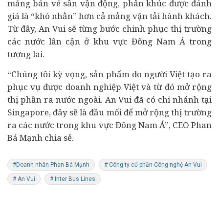
mảng bán vé sân vận động, phân khúc được đánh
giá là “khó nhằn” hơn cả mảng vận tải hành khách.
Từ đây, An Vui sẽ từng bước chinh phục thị trường
các nước lân cận ở khu vực Đông Nam Á trong
tương lai.
“Chúng tôi kỳ vọng, sản phẩm do người Việt tạo ra
phục vụ được doanh nghiệp Việt và từ đó mở rộng
thị phần ra nước ngoài. An Vui đã có chi nhánh tại
Singapore, đây sẽ là đầu mối để mở rộng thị trường
ra các nước trong khu vực Đông Nam Á”, CEO Phan
Bá Mạnh chia sẻ.
#Doanh nhân Phan Bá Mạnh
# Công ty cổ phần Công nghệ An Vui
# An Vui
# Inter Bus Lines