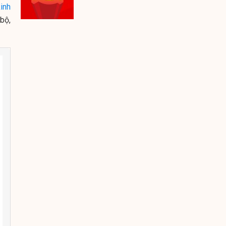
inh
bộ,