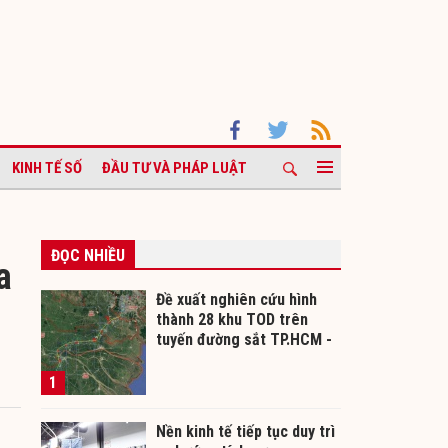
KINH TẾ SỐ
ĐẦU TƯ VÀ PHÁP LUẬT
ĐỌC NHIỀU
a
Đề xuất nghiên cứu hình
u
thành 28 khu TOD trên
tuyến đường sắt TP.HCM -
Cần Thơ
1
Nền kinh tế tiếp tục duy trì