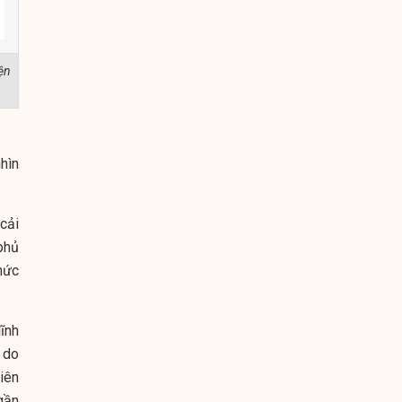
ện
p".
hìn
cải
phủ
hức
ĩnh
 do
iên
gần