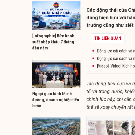
Các động thái của Ch
đang hiện hữu với hàn
trưởng cũng như siết 
[Infographic] Bức tranh
TIN LIÊN QUAN
xuất nhập khẩu 7 tháng
đầu năm
Động lực cải cách và n
Động lực cải cách và n
[Video] [Video] Kích h
Tác động tiêu cực và q
tế và trong nước, khi
Ngoại giao kinh tế mở
chính lúc này, chỉ cần
đường, doanh nghiệp tiến
bước
thế sẽ xoay chuyển rất