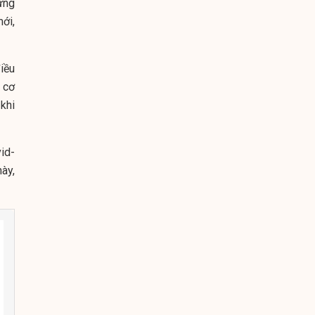
ững
ới,
iều
p cơ
khi
id-
này,