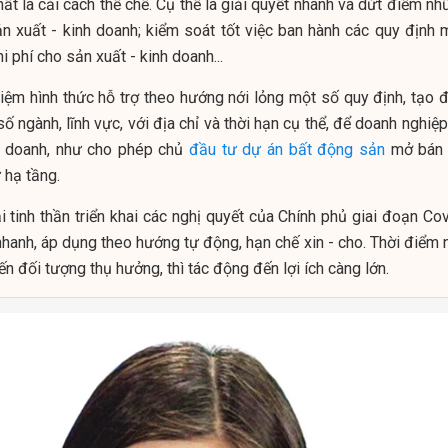
t là cải cách thể chế. Cụ thể là giải quyết nhanh và dứt điểm nh
ản xuất - kinh doanh; kiểm soát tốt việc ban hành các quy định m
 phí cho sản xuất - kinh doanh...
hiệm hình thức hỗ trợ theo hướng nới lỏng một số quy định, tạo đ
số ngành, lĩnh vực, với địa chỉ và thời hạn cụ thể, để doanh nghiệ
nh doanh, như cho phép chủ
đầu tư
dự án
bất động sản
mở bán 
 hạ tầng.
 tinh thần triển khai các nghị quyết của Chính phủ giai đoạn Cov
 nhanh, áp dụng theo hướng tự động, hạn chế xin - cho. Thời điểm 
 đối tượng thụ hưởng, thì tác động đến lợi ích càng lớn.