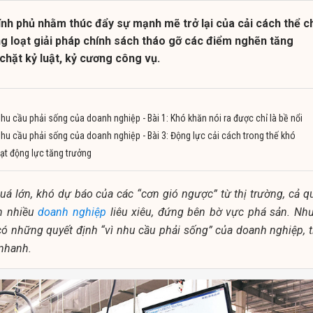
ính phủ nhằm thúc đẩy sự mạnh mẽ trở lại của cải cách thể c
g loạt giải pháp chính sách tháo gỡ các điểm nghẽn tăng
chặt kỷ luật, kỷ cương công vụ.
hu cầu phải sống của doanh nghiệp - Bài 1: Khó khăn nói ra được chỉ là bề nổi
hu cầu phải sống của doanh nghiệp - Bài 3: Động lực cải cách trong thế khó
oạt động lực tăng trưởng
uá lớn, khó dự báo của các “cơn gió ngược” từ thị trường, cả q
ến nhiều
doanh nghiệp
liêu xiêu, đứng bên bờ vực phá sản. Nh
 có những quyết định “vì nhu cầu phải sống” của doanh nghiệp, t
 nhanh.