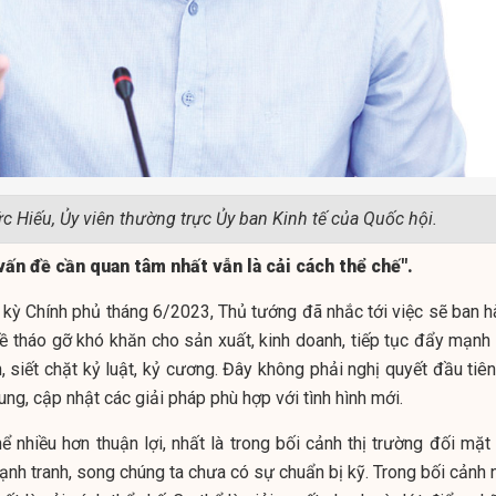
 Hiếu, Ủy viên thường trực Ủy ban Kinh tế của Quốc hội.
, vấn đề cần quan tâm nhất vẫn là cải cách thể chế".
kỳ Chính phủ tháng 6/2023, Thủ tướng đã nhắc tới việc sẽ ban h
ề tháo gỡ khó khăn cho sản xuất, kinh doanh, tiếp tục đẩy mạnh 
, siết chặt kỷ luật, kỷ cương. Đây không phải nghị quyết đầu tiê
ng, cập nhật các giải pháp phù hợp với tình hình mới.
ể nhiều hơn thuận lợi, nhất là trong bối cảnh thị trường đối mặt
nh tranh, song chúng ta chưa có sự chuẩn bị kỹ. Trong bối cảnh n