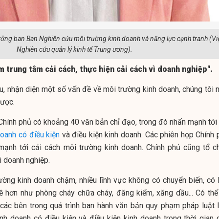
ởng ban Ban Nghiên cứu môi trường kinh doanh và năng lực cạnh tranh (Vi
Nghiên cứu quản lý kinh tế Trung ương).
àm trung tâm cải cách, thực hiện cải cách vì doanh nghiệ
u, nhận diện một số vấn đề về môi trường kinh doanh, chúng tôi n
gược.
hính phủ có khoảng 40 văn bản chỉ đạo, trong đó nhấn mạnh tới 
doanh có điều kiện
và điều kiện kinh doanh. Các phiên họp Chính 
mạnh tới cải cách môi trường kinh doanh. Chính phủ cũng tổ c
i doanh nghiệp.
ờng kinh doanh chậm, nhiều lĩnh vực không có chuyển biến, có l
nề hơn như phòng cháy chữa cháy, đăng kiểm, xăng dầu... Có thể
 các bên trong quá trình ban hành văn bản quy phạm pháp luật l
nh doanh có điều kiện và điều kiện kinh doanh trong thời gian 