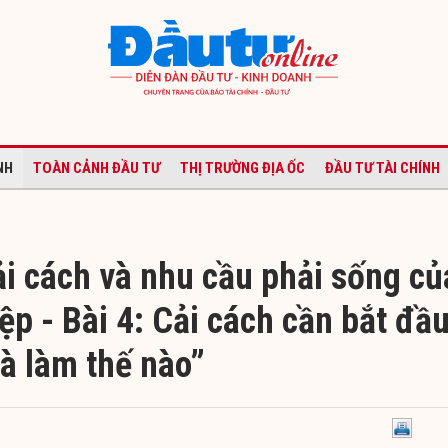
NH
TOÀN CẢNH ĐẦU TƯ
THỊ TRƯỜNG ĐỊA ỐC
ĐẦU TƯ TÀI CHÍNH
ải cách và nhu cầu phải sống củ
p - Bài 4: Cải cách cần bắt đầ
và làm thế nào”