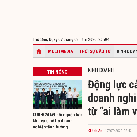
Thứ Sáu, Ngày 07 tháng 08 năm 2026,
23h04
MULTIMEDIA
THỜI SỰ ĐẦU TƯ
KINH DOA
KINH DOANH
TIN NÓNG
Động lực c
doanh nghiệ
từ “ai làm 
CUBHCM kết nối nguồn lực
khu vực, hỗ trợ doanh
nghiệp tăng trưởng
Khánh An
- 17/07/2023 08:43