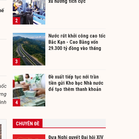
xu hướng tích cực
hế
2
Nước rút khởi công cao tốc
Bắc Kạn - Cao Bằng vốn
29.300 tỷ đồng vào tháng
12/2026
3
Đề xuất tiếp tục nới trần
tiền gửi Kho bạc Nhà nước
uốc
để tạo thêm thanh khoản
ưng
cho ngân hàng
ình
4
CHUYÊN ĐỀ
Đưa Nghị quyết Đại hội XIV