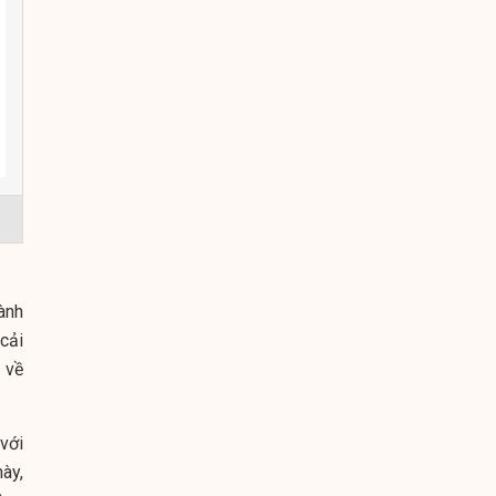
ành
cải
n về
 với
ày,