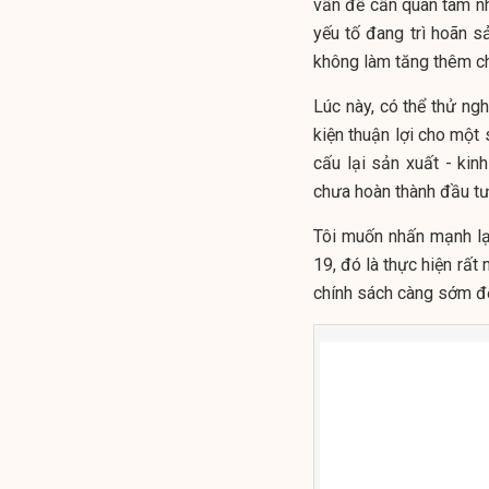
vấn đề cần quan tâm nhấ
yếu tố đang trì hoãn s
không làm tăng thêm chi
Lúc này, có thể thử ng
kiện thuận lợi cho một 
cấu lại sản xuất - ki
chưa hoàn thành đầu tư
Tôi muốn nhấn mạnh lại
19, đó là thực hiện rất
chính sách càng sớm đến