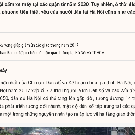
i cấm xe máy tại các quận từ năm 2030. Tuy nhiên, ở thời đ
là phương tiện thiết yếu của người dân tại Hà Nội cũng như cá
kỳ vọng giúp giảm ùn tắc giao thông năm 2017
ban Ban chỉ đạo chống ùn tắc giao thông tại Hà Nội và TP.HCM
máy
 mới nhất của Chi cục Dân số và Kế hoạch hóa gia đình Hà Nội, 
 Nội năm 2017 xấp xỉ 7,7 triệu người. Viện Dân số và các vấn đề
050, dân số Hà Nội có thể tăng lên gấp đôi, tương đương 14 tr
óa phát triển tương đối nhanh, mật độ dân số tập trung tại các q
là một trong những nguyên nhân tạo ra áp lực về hạ tầng giao thô