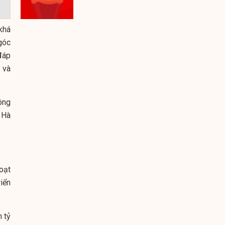
khá
góc
đáp
 và
ông
 Hà
oạt
iển
.
n tỷ