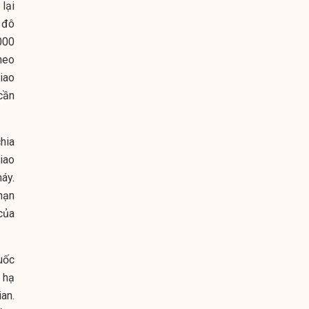
lại
 đô
000
theo
iao
cần
hia
iao
áy.
hạn
của
uốc
 hạ
an.