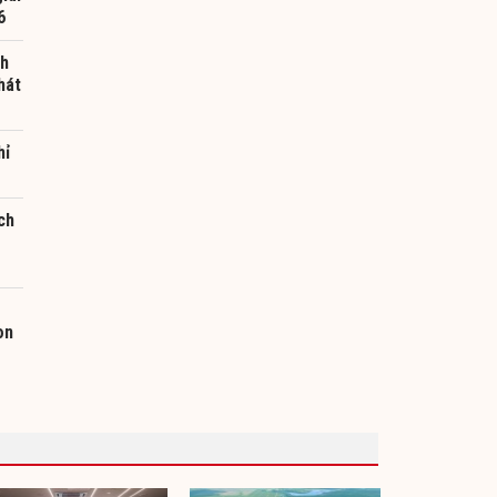
6
nh
hát
hỉ
ch
on