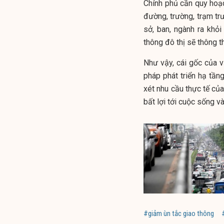
Chính phủ cần quy hoạch
đường, trường, trạm tr
sở, ban, ngành ra khỏ
thông đô thị sẽ thông 
Như vậy, cái gốc của 
pháp phát triển hạ tầ
xét nhu cầu thực tế củ
bất lợi tới cuộc sống v
#giảm ùn tắc giao thông