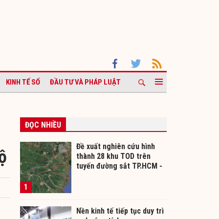
KINH TẾ SỐ
ĐẦU TƯ VÀ PHÁP LUẬT
ĐỌC NHIỀU
Đề xuất nghiên cứu hình
ộ
thành 28 khu TOD trên
tuyến đường sắt TP.HCM -
Cần Thơ
1
Nền kinh tế tiếp tục duy trì