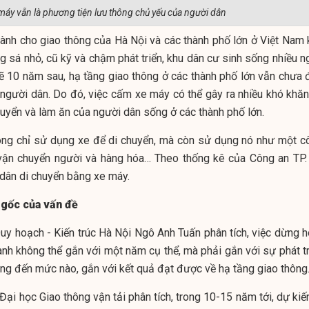
máy vẫn là phương tiện lưu thông chủ yếu của người dân
dành cho giao thông của Hà Nội và các thành phố lớn ở Việt Nam 
g sá nhỏ, cũ kỹ và chậm phát triển, khu dân cư sinh sống nhiều n
 lẽ 10 năm sau, hạ tầng giao thông ở các thành phố lớn vẫn chưa 
người dân. Do đó, việc cấm xe máy có thể gây ra nhiều khó khăn
chuyển và làm ăn của người dân sống ở các thành phố lớn.
hông chỉ sử dụng xe để di chuyển, mà còn sử dụng nó như một c
vận chuyển người và hàng hóa… Theo thống kê của Công an TP.
dân di chuyển bằng xe máy.
 gốc của vấn đề
y hoạch - Kiến trúc Hà Nội Ngô Anh Tuấn phân tích, việc dừng h
ành không thể gắn với một năm cụ thể, mà phải gắn với sự phát tr
ng đến mức nào, gắn với kết quả đạt được về hạ tầng giao thông
ại học Giao thông vận tải phân tích, trong 10-15 năm tới, dự kiế