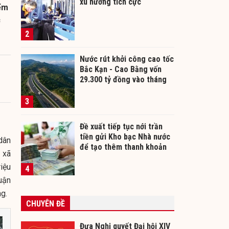
xu hướng tích cực
iểm
c
2
Nước rút khởi công cao tốc
Bắc Kạn - Cao Bằng vốn
29.300 tỷ đồng vào tháng
12/2026
3
Đề xuất tiếp tục nới trần
tiền gửi Kho bạc Nhà nước
dân
để tạo thêm thanh khoản
 xã
cho ngân hàng
iệu
4
uận
ng.
CHUYÊN ĐỀ
Đưa Nghị quyết Đại hội XIV