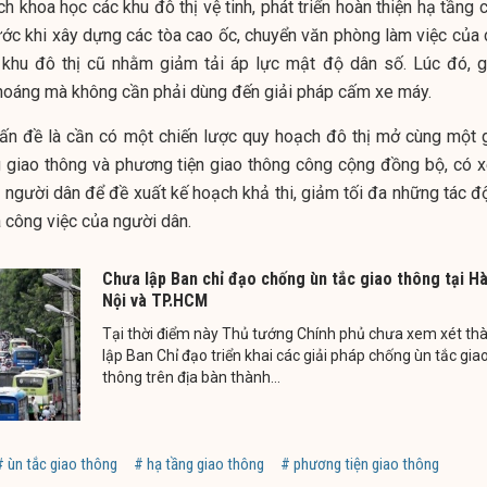
 khoa học các khu đô thị vệ tinh, phát triển hoàn thiện hạ tầng 
ước khi xây dựng các tòa cao ốc, chuyển văn phòng làm việc của 
i khu đô thị cũ nhằm giảm tải áp lực mật độ dân số. Lúc đó, g
thoáng mà không cần phải dùng đến giải pháp cấm xe máy.
vấn đề là cần có một chiến lược quy hoạch đô thị mở cùng một g
ng giao thông và phương tiện giao thông công cộng đồng bộ, có 
a người dân để đề xuất kế hoạch khả thi, giảm tối đa những tác đ
à công việc của người dân.
Chưa lập Ban chỉ đạo chống ùn tắc giao thông tại H
Nội và TP.HCM
Tại thời điểm này Thủ tướng Chính phủ chưa xem xét th
lập Ban Chỉ đạo triển khai các giải pháp chống ùn tắc gia
thông trên địa bàn thành...
# ùn tắc giao thông
# hạ tầng giao thông
# phương tiện giao thông