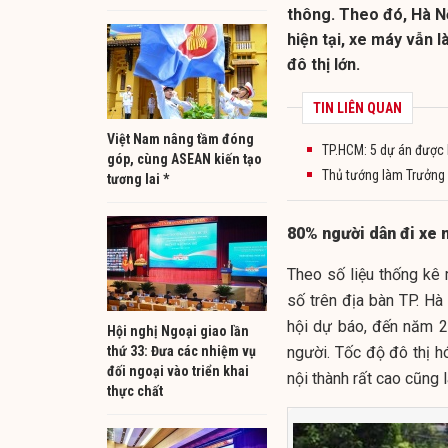
thông. Theo đó, Hà Nộ
hiện tại, xe máy vẫn 
đô thị lớn.
TIN LIÊN QUAN
Việt Nam nâng tầm đóng
TP.HCM: 5 dự án được 
góp, cùng ASEAN kiến tạo
Thủ tướng làm Trưởng 
tương lai *
80% người dân đi xe 
Theo số liệu thống kê
số trên địa bàn TP. Hà
hội dự báo, đến năm 2
Hội nghị Ngoại giao lần
thứ 33: Đưa các nhiệm vụ
người. Tốc độ đô thị h
đối ngoại vào triển khai
nội thành rất cao cũng 
thực chất