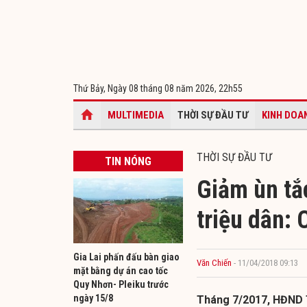
Thứ Bảy, Ngày 08 tháng 08 năm 2026,
22h55
MULTIMEDIA
THỜI SỰ ĐẦU TƯ
KINH DOA
THỜI SỰ ĐẦU TƯ
TIN NÓNG
Giảm ùn tắ
triệu dân: 
Gia Lai phấn đấu bàn giao
Văn Chiến
- 11/04/2018 09:13
mặt bằng dự án cao tốc
Quy Nhơn- Pleiku trước
ngày 15/8
Tháng 7/2017, HĐND T