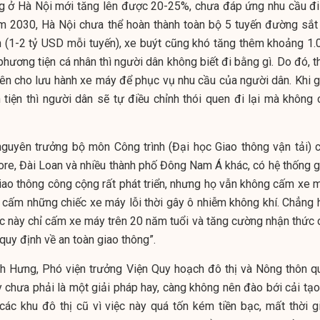
ng ở Hà Nội mới tăng lên được 20-25%, chưa đáp ứng nhu cầu đi 
m 2030, Hà Nội chưa thể hoàn thành toàn bộ 5 tuyến đường sắt
 (1-2 tỷ USD mỗi tuyến), xe buýt cũng khó tăng thêm khoảng 1.
 phương tiện cá nhân thì người dân không biết đi bằng gì. Do đó, 
ên cho lưu hành xe máy để phục vụ nhu cầu của người dân. Khi g
tiện thì người dân sẽ tự điều chỉnh thói quen đi lại mà không 
nguyên trưởng bộ môn Công trình (Đại học Giao thông vận tải) c
pore, Đài Loan và nhiều thành phố Đông Nam Á khác, có hệ thống g
iao thông công cộng rất phát triển, nhưng họ vẫn không cấm xe m
 cấm những chiếc xe máy lỗi thời gây ô nhiễm không khí. Chẳng 
c này chỉ cấm xe máy trên 20 năm tuổi và tăng cường nhận thức 
quy định về an toàn giao thông”.
 Hưng, Phó viện trưởng Viện Quy hoạch đô thị và Nông thôn q
 chưa phải là một giải pháp hay, càng không nên đào bới cải tạo
các khu đô thị cũ vì việc này quá tốn kém tiền bạc, mất thời gi