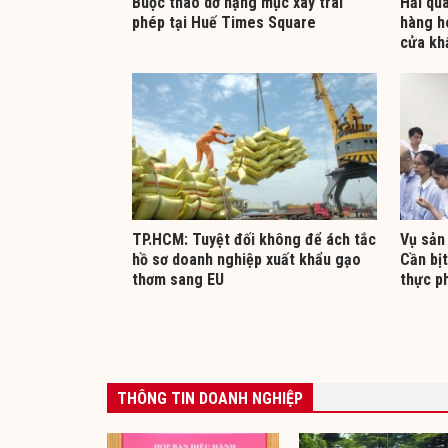
Buộc tháo dỡ hạng mục xây trái
Hải qua
phép tại Huế Times Square
hàng h
cửa kh
TP.HCM: Tuyệt đối không để ách tắc
Vụ sản 
hồ sơ doanh nghiệp xuất khẩu gạo
Cần bịt
thơm sang EU
thực p
THÔNG TIN DOANH NGHIỆP