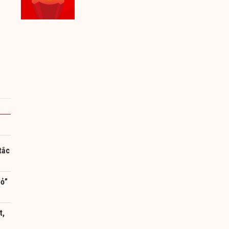
tắc
đỏ”
t,