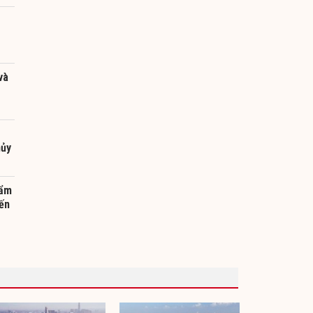
và
hủy
hẩm
đến