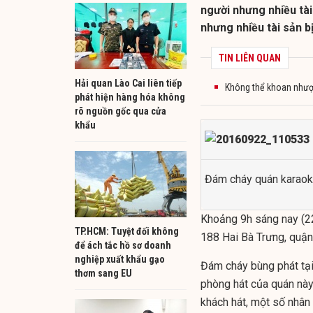
người nhưng nhiều tài 
nhưng nhiều tài sản bị
TIN LIÊN QUAN
Hải quan Lào Cai liên tiếp
Không thể khoan nhượn
phát hiện hàng hóa không
rõ nguồn gốc qua cửa
khẩu
Đám cháy quán karaoke
Khoảng 9h sáng nay (22
TP.HCM: Tuyệt đối không
188 Hai Bà Trưng, quận
để ách tắc hồ sơ doanh
nghiệp xuất khẩu gạo
Đám cháy bùng phát tại
thơm sang EU
phòng hát của quán này
khách hát, một số nhân 