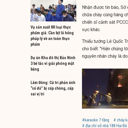
Nhận được tin báo, Sở
chữa cháy cùng hàng ch
chiến sĩ cảnh sát PCCC
Vụ sản xuất 88 loại thực
vực khác.
phẩm giả: Cần bịt lỗ hổng
pháp lý về an toàn thực
Thiếu tướng Lê Quốc T
phẩm
cho biết: "Hiện chúng t
nguyên nhân cháy là do
Dự án Khu đô thị Bảo Ninh
3 bế tắc vì giải phóng mặt
bằng
Lâm Đồng: Cử tri phản ánh
“sổ đỏ” bị cấp chồng, cấp
sai vị trí
#karaoke 7 tầng
# cháy k
# địa chỉ số nhà 188 Hai Bà