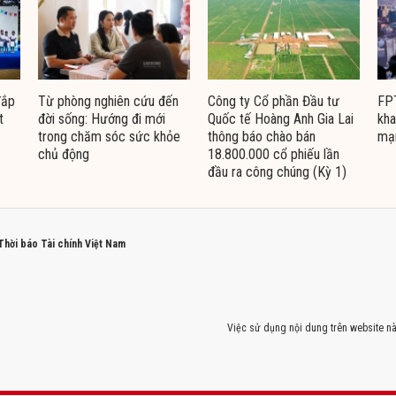
đắp
Từ phòng nghiên cứu đến
Công ty Cổ phần Đầu tư
FPT
t
đời sống: Hướng đi mới
Quốc tế Hoàng Anh Gia Lai
kha
trong chăm sóc sức khỏe
thông báo chào bán
mạ
chủ động
18.800.000 cổ phiếu lần
đầu ra công chúng (Kỳ 1)
 Thời báo Tài chính Việt Nam
Việc sử dụng nội dung trên website nà