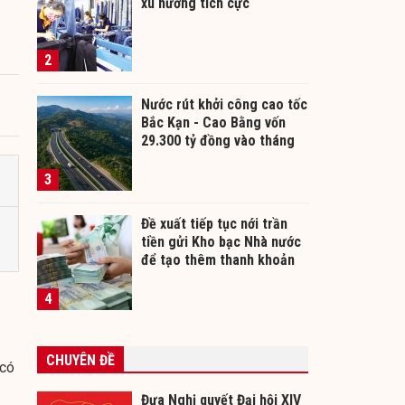
xu hướng tích cực
2
Nước rút khởi công cao tốc
Bắc Kạn - Cao Bằng vốn
29.300 tỷ đồng vào tháng
12/2026
3
Đề xuất tiếp tục nới trần
tiền gửi Kho bạc Nhà nước
để tạo thêm thanh khoản
cho ngân hàng
4
CHUYÊN ĐỀ
 có
Đưa Nghị quyết Đại hội XIV