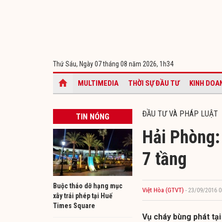
Thứ Sáu, Ngày 07 tháng 08 năm 2026,
1h34
MULTIMEDIA
THỜI SỰ ĐẦU TƯ
KINH DOA
ĐẦU TƯ VÀ PHÁP LUẬT
TIN NÓNG
Hải Phòng:
7 tầng
Buộc tháo dỡ hạng mục
Việt Hòa (GTVT)
- 23/09/2016 0
xây trái phép tại Huế
Times Square
Vụ cháy bùng phát tại