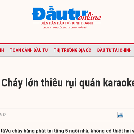
NH
TOÀN CẢNH ĐẦU TƯ
THỊ TRƯỜNG ĐỊA ỐC
ĐẦU TƯ TÀI CHÍNH
 Cháy lớn thiêu rụi quán karaok
8:12
 tầVụ cháy bùng phát tại tầng 5 ngôi nhà, không có thiệt hại 