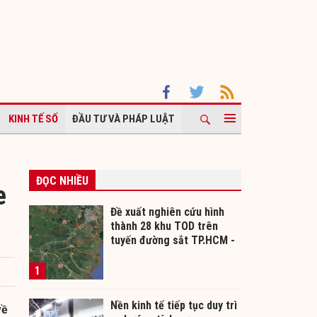
KINH TẾ SỐ
ĐẦU TƯ VÀ PHÁP LUẬT
ĐỌC NHIỀU
e
Đề xuất nghiên cứu hình
thành 28 khu TOD trên
tuyến đường sắt TP.HCM -
Cần Thơ
1
Nền kinh tế tiếp tục duy trì
về