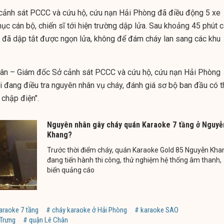
 cảnh sát PCCC và cứu hộ, cứu nạn Hải Phòng đã điều động 5 xe
ục cán bộ, chiến sĩ tới hiện trường dập lửa. Sau khoảng 45 phút 
 đã dập tắt được ngọn lửa, không để đám cháy lan sang các khu
rân – Giám đốc Sở cảnh sát PCCC và cứu hộ, cứu nạn Hải Phòng
ôi đang điều tra nguyên nhân vụ cháy, đánh giá sơ bộ ban đầu có t
 chập điện".
Nguyên nhân gây cháy quán Karaoke 7 tầng ở Nguyễ
Khang?
Trước thời điểm cháy, quán Karaoke Gold 85 Nguyễn Kha
đang tiến hành thi công, thử nghiệm hệ thống âm thanh,
biển quảng cáo
araoke 7 tầng
# cháy karaoke ở Hải Phòng
# karaoke SAO
 Trưng
# quận Lê Chân