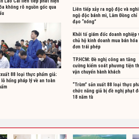
n Lào Cai liên tiếp phát hiện
óa không rõ nguồn gốc qua
Liên tiếp xảy ra ngộ độc và nghi
ẩu
ngộ độc bánh mì, Lâm Đồng chỉ
đạo “nóng”
Khởi tố giám đốc doanh nghiệp 
chủ hộ kinh doanh mua bán hóa
đơn trái phép
TP.HCM: Đề nghị công an tăng
cường kiểm soát phương tiện t
vận chuyển hành khách
xuất 88 loại thực phẩm giả:
 lỗ hổng pháp lý về an toàn
“Trùm” sản xuất 88 loại thực p
hẩm
chức năng giả bị đề nghị phạt 
18 năm tù