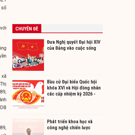
 số
với
CHUYÊN ĐỀ
Đưa Nghị quyết Đại hội XIV
ông
của Đảng vào cuộc sống
yền
 xã
Bầu cử Đại biểu Quốc hội
Thị
khóa XVI và Hội đồng nhân
89,
các cấp nhiệm kỳ 2026 -
ánh
2031
 DB
Phát triển khoa học và
89,
công nghệ chiến lược