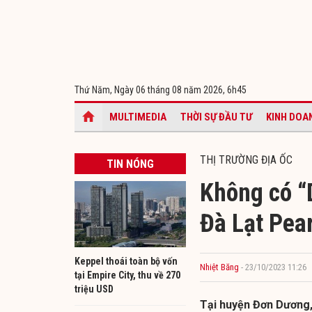
Thứ Năm, Ngày 06 tháng 08 năm 2026,
6h45
MULTIMEDIA
THỜI SỰ ĐẦU TƯ
KINH DOA
THỊ TRƯỜNG ĐỊA ỐC
TIN NÓNG
Không có “
Đà Lạt Pea
Keppel thoái toàn bộ vốn
Nhiệt Băng
- 23/10/2023 11:26
tại Empire City, thu về 270
triệu USD
Tại huyện Đơn Dương,