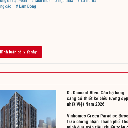
ỡng đà Lạt Pearl
# tách thửa
# hợp thửa
# xã Tru Tra
ảng cáo
# Lâm Đồng
Bình luận bài viết này
D’. Diamant Bleu: Căn hộ hạng
sang có thiết kế biểu tượng đẹ
nhất Việt Nam 2026
Vinhomes Green Paradise đượ
trao chứng nhận Thành phố Th
minh dựa trên tiêu chuẩn toàn 