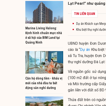
Lạt Pearl” như quảng
TIN LIÊN QUAN
Dự án Khách sạn Merper
Marina Living Halong:
Khu biệt thự nghỉ dưỡ
Định hình chuẩn mực nhà
ở xã hội của BIM Land tại
Quảng Ninh
UBND huyện Đơn Dương
cáo là “
Dự án
Khu biệt 
xã Tu Tra, huyện Đơn D
thự nghỉ dưỡng Đà Lạt 
Về nguồn gốc sử dụng 
(100 m2 đất ở tại nôn
Căn hộ dòng tiền - khẩu vị
mới của nhà đầu tư bất
và Môi trường cấp Giấy
động sản nghỉ dưỡng
gắn liền với đất số B
Thửa đất trên có nguồ
được Chi nhánh Văn p