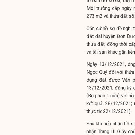
tờ bản đồ số 63, diện
Môi trường cấp ngày n
273 m2 và thửa đất số 
Căn cứ hồ sơ đề nghị 
đất đai huyện Đơn Dươ
thửa đất, đồng thời c
và tài sản khác gắn li
Ngày 13/12/2021, ông
Ngọc Quý đối với thửa
dụng đất được Văn p
13/12/2021; đăng ký c
(Bộ phận 1 cửa) với h
kết quả: 28/12/2021; 
thực tế: 22/12/2021).
Sau khi tiếp nhận hồ 
nhận Trang III Giấy c