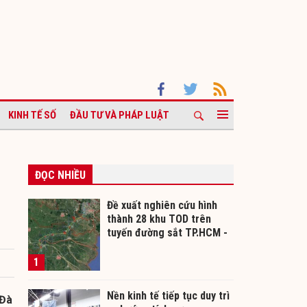
KINH TẾ SỐ
ĐẦU TƯ VÀ PHÁP LUẬT
ĐỌC NHIỀU
Đề xuất nghiên cứu hình
thành 28 khu TOD trên
tuyến đường sắt TP.HCM -
Cần Thơ
1
Nền kinh tế tiếp tục duy trì
 Đà