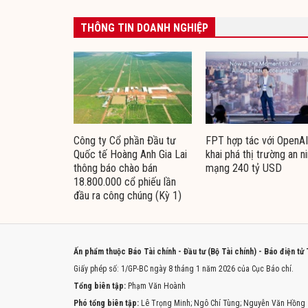
THÔNG TIN DOANH NGHIỆP
Công ty Cổ phần Đầu tư
FPT hợp tác với OpenAI
Quốc tế Hoàng Anh Gia Lai
khai phá thị trường an n
thông báo chào bán
mạng 240 tỷ USD
18.800.000 cổ phiếu lần
đầu ra công chúng (Kỳ 1)
Ấn phẩm thuộc Báo Tài chính - Đầu tư (Bộ Tài chính) - Báo điện tử
Giấy phép số: 1/GP-BC ngày 8 tháng 1 năm 2026 của Cục Báo chí.
Tổng biên tập:
Phạm Văn Hoành
Phó tổng biên tập:
Lê Trọng Minh; Ngô Chí Tùng; Nguyễn Văn Hồng