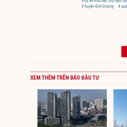
#Dự án Khu biệt thự nghỉ dư
# huyện Đơn Dương
# qu
XEM THÊM TRÊN BÁO ĐẦU TƯ