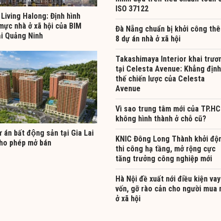
ISO 37122
Living Halong: Định hình
mực nhà ở xã hội của BIM
Đà Nẵng chuẩn bị khởi công th
ại Quảng Ninh
8 dự án nhà ở xã hội
Takashimaya Interior khai trươ
tại Celesta Avenue: Khẳng định
thế chiến lược của Celesta
Avenue
Vì sao trung tâm mới của TP.H
không hình thành ở chỗ cũ?
̣ án bất động sản tại Gia Lai
KNIC Đông Long Thành khởi độ
ho phép mở bán
thi công hạ tầng, mở rộng cực
tăng trưởng công nghiệp mới
Hà Nội đề xuất nới điều kiện vay
vốn, gỡ rào cản cho người mua 
ở xã hội