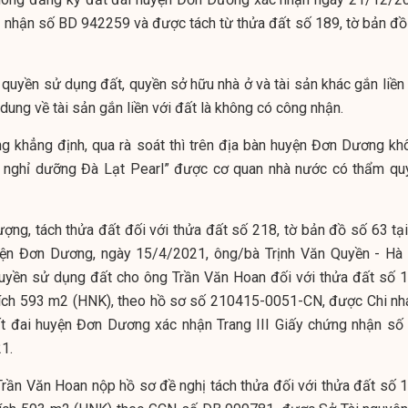
ng nhận số BD 942259 và được tách từ thửa đất số 189, tờ bản đồ
quyền sử dụng đất, quyền sở hữu nhà ở và tài sản khác gắn liền 
ung về tài sản gắn liền với đất là không có công nhận.
khẳng định, qua rà soát thì trên địa bàn huyện Đơn Dương kh
ự nghỉ dưỡng Đà Lạt Pearl” được cơ quan nhà nước có thẩm qu
ượng, tách thửa đất đối với thửa đất số 218, tờ bản đồ số 63 tại
yện Đơn Dương, ngày 15/4/2021, ông/bà Trịnh Văn Quyền - Hà 
yền sử dụng đất cho ông Trần Văn Hoan đối với thửa đất số 1
 tích 593 m2 (HNK), theo hồ sơ số 210415-0051-CN, được Chi nh
t đai huyện Đơn Dương xác nhận Trang III Giấy chứng nhận số
1.
rần Văn Hoan nộp hồ sơ đề nghị tách thửa đối với thửa đất số 1