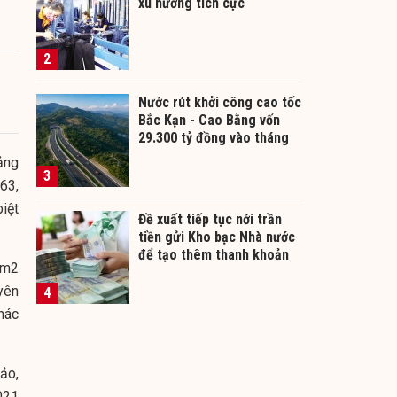
xu hướng tích cực
2
Nước rút khởi công cao tốc
Bắc Kạn - Cao Bằng vốn
29.300 tỷ đồng vào tháng
12/2026
ảng
3
63,
iệt
Đề xuất tiếp tục nới trần
tiền gửi Kho bạc Nhà nước
để tạo thêm thanh khoản
 m2
cho ngân hàng
yên
4
hác
ảo,
021