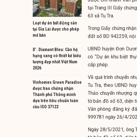
tại Trang III Giấy chứ
63 xã Tu Tra.
Loạt dự án bất động sản
Trong Giấy chứng nhận 
tại Gia Lai được cho phép
mở bán
đất số BD 942259, nội d
UBND huyện Đơn Dương 
D’. Diamant Bleu: Căn hộ
hạng sang có thiết kế biểu
có “Dự án khu biệt th
tượng đẹp nhất Việt Nam
cấp phép.
2026
Về quá trình chuyển nh
Vinhomes Green Paradise
Tu Tra, theo UBND hu
được trao chứng nhận
Thảo chuyển nhượng qu
Thành phố Thông minh
dựa trên tiêu chuẩn toàn
tờ bản đồ số 63, diện
cầu ISO 37122
Văn phòng đăng ký đấ
999781 ngày 26/4/202
Ngày 28/5/2021, ông T