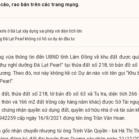
 cáo, rao bán trên các trang mạng.
le ở Đà Lạt xây dựng sai phép với diện tích lớn
ng Đà Lạt Pearl không có hồ sơ dự án đầu tư
 vừa thông tin đến UBND tỉnh Lâm Đồng về khu đất được qu
thự nghỉ dưỡng Đà Lạt Pearl” tại thửa đất số 218, tờ bản đồ số 
ương. Theo đó, nơi này không hề có Dự án nào với tên gọi “Khu b
Pearl”.
đất, thửa đất số 218, tờ bản đồ số 63 xã Tu tra, diện tích 266
g thôn và 166 m2 đất trồng cây hàng năm khác) được Sở Tài ngu
 chứng nhận quyền sử dụng đất, quyền sở hữu nhà ở và tài sản k
D 942259 cấp ngày 16/9/2021 đứng tên ông Trần Văn Hoan.
n gốc nhận chuyển nhượng từ ông Trịnh Văn Quyền - bà Hà Thị Th
hòng đăng ký đất đai huyện Đơn Dương xác nhận ngày 21/12/2