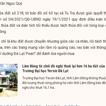
Trần Ngọc Quý.
hửa đất số 218, tờ bản đồ số 63 tại xã Tu Tra được giải quyết t
ịnh số 04/2021/QĐ-UBND ngày 19/1/2021 quy định điều kiện t
 thửa đất và diện tích tối thiểu được tách thửa đối với từng loại
ồng.
 chỉ là khu đất được chuyển nhượng giữa các cá nhân, rồi tách th
ua, trên các trang mạng vẫn rầm rộ quảng cáo, rao bán với thông 
hỉ dưỡng Đà Lạt Pearl” để đánh lừa người mua.
Lâm Đồng từ chối đề nghị thuê lại hơn 16 ha đất của
Trường Đại học Yersin Đà Lạt
Trường Đại học Yersin Đà Lạt, tỉnh Lâm Đồng không thuộ
đối tượng thuê rừng phòng hộ nên tỉnh Lâm Đồng bác đề
nghị cho thuê 16,1 ha...