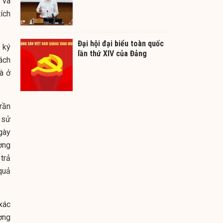
 và
ích
Đại hội đại biểu toàn quốc
 ký
lần thứ XIV của Đảng
ách
à ở
rần
 sử
gày
ơng
trả
quả
xác
ợng