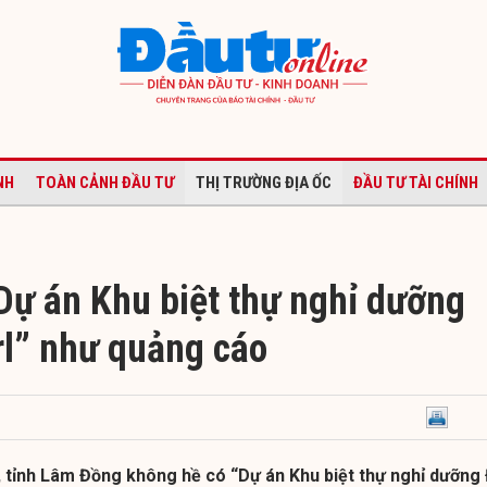
NH
TOÀN CẢNH ĐẦU TƯ
THỊ TRƯỜNG ĐỊA ỐC
ĐẦU TƯ TÀI CHÍNH
Dự án Khu biệt thự nghỉ dưỡng
rl” như quảng cáo
 tỉnh Lâm Đồng không hề có “Dự án Khu biệt thự nghỉ dưỡng