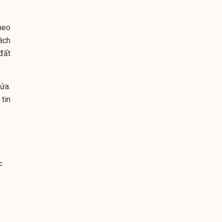
heo
ách
 đất
ửa.
tin
c