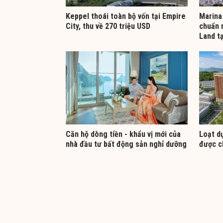
Keppel thoái toàn bộ vốn tại Empire
Marina 
City, thu về 270 triệu USD
chuẩn 
Land t
Căn hộ dòng tiền - khẩu vị mới của
Loạt dư
nhà đầu tư bất động sản nghỉ dưỡng
được c