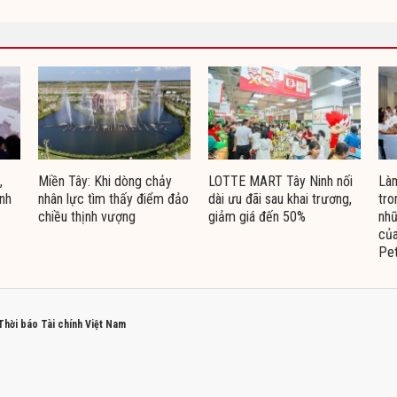
,
Miền Tây: Khi dòng chảy
LOTTE MART Tây Ninh nối
Làm
inh
nhân lực tìm thấy điểm đảo
dài ưu đãi sau khai trương,
tro
chiều thịnh vượng
giảm giá đến 50%
nhữ
của
Pe
 Thời báo Tài chính Việt Nam