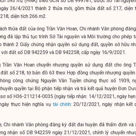
 tích 593 m2 (HNK) theo GCN số DB 999781, được Sở Tài nguyên
gày 26/4/2021 thành 2 thửa mới, gồm thửa đất số 217, diện t
218, diện tích 266 m2.
tách thửa đất của ông Trần Văn Hoan, Chi nhánh Văn phòng đăng
ng đã lập thủ tục trình Sở Tài nguyên và Môi trường cho phép t
ấp thành 2 Giấy chứng nhận quyền sử dụng đất, quyền sở hữu nh
ền với đất số DB 942259 và DB 942258, cấp ngày 16/9/2021.
 Trần Văn Hoan chuyển nhượng quyền sử dụng đất cho ông T
 đất số 218, tờ bản đồ 63 theo Hợp đồng chuyển nhượng quyền
hòng công chứng Nguyễn Văn Tuyền chứng thực số 1939, n
huyển quyền tại Bộ phận tiếp nhận và trả kết quả huyện Đơn Dư
ồ sơ số H36-211214-0035 (ngày tiếp nhận: 14/12/2021, ngày hẹn 
ngày thực hiện nghĩa vụ
tài chính
: 20/12/2021, ngày nhận kết 
sơ, Chi nhánh Văn phòng đăng ký đất đai huyện đã thẩm định và 
hứng nhận số DB 942259 ngày 21/12/2021, chỉnh lý chuyển như