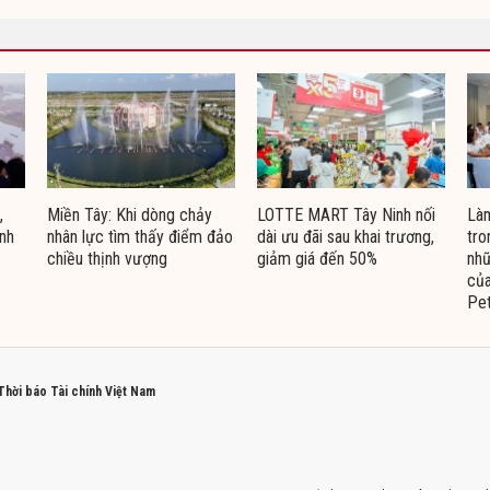
,
Miền Tây: Khi dòng chảy
LOTTE MART Tây Ninh nối
Làm
inh
nhân lực tìm thấy điểm đảo
dài ưu đãi sau khai trương,
tro
chiều thịnh vượng
giảm giá đến 50%
nhữ
của
Pe
 Thời báo Tài chính Việt Nam