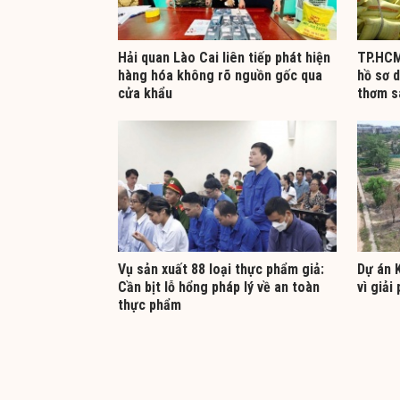
Hải quan Lào Cai liên tiếp phát hiện
TP.HCM
hàng hóa không rõ nguồn gốc qua
hồ sơ 
cửa khẩu
thơm s
Vụ sản xuất 88 loại thực phẩm giả:
Dự án K
Cần bịt lỗ hổng pháp lý về an toàn
vì giả
thực phẩm