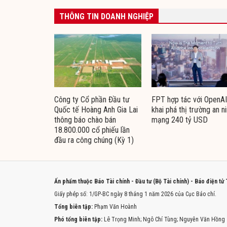
THÔNG TIN DOANH NGHIỆP
Công ty Cổ phần Đầu tư
FPT hợp tác với OpenAI
Quốc tế Hoàng Anh Gia Lai
khai phá thị trường an n
thông báo chào bán
mạng 240 tỷ USD
18.800.000 cổ phiếu lần
đầu ra công chúng (Kỳ 1)
Ấn phẩm thuộc Báo Tài chính - Đầu tư (Bộ Tài chính) - Báo điện tử
Giấy phép số: 1/GP-BC ngày 8 tháng 1 năm 2026 của Cục Báo chí.
Tổng biên tập:
Phạm Văn Hoành
Phó tổng biên tập:
Lê Trọng Minh; Ngô Chí Tùng; Nguyễn Văn Hồng