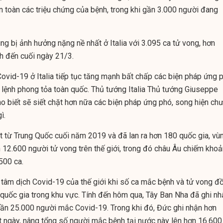
 toàn các triệu chứng của bệnh, trong khi gần 3.000 người đang
ng bị ảnh hưởng nặng nề nhất ở Italia với 3.095 ca tử vong, hơn
h đến cuối ngày 21/3.
ovid-19 ở Italia tiếp tục tăng mạnh bất chấp các biện pháp ứng 
lệnh phong tỏa toàn quốc. Thủ tướng Italia Thủ tướng Giuseppe
ho biết sẽ siết chặt hơn nữa các biện pháp ứng phó, song hiện ch
ì.
t từ Trung Quốc cuối năm 2019 và đã lan ra hơn 180 quốc gia, vù
n 12.600 người tử vong trên thế giới, trong đó châu Âu chiếm kho
500 ca.
 tâm dịch Covid-19 của thế giới khi số ca mắc bệnh và tử vong đ
 quốc gia trong khu vực. Tính đến hôm qua, Tây Ban Nha đã ghi nh
gần 25.000 người mắc Covid-19. Trong khi đó, Đức ghi nhận hơn
 ngày, nâng tổng số người mắc bệnh tại nước này lên hơn 16.600