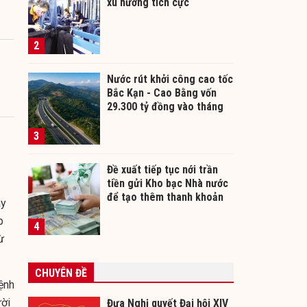
xu hướng tích cực
2
Nước rút khởi công cao tốc
Bắc Kạn - Cao Bằng vốn
29.300 tỷ đồng vào tháng
12/2026
3
Đề xuất tiếp tục nới trần
tiền gửi Kho bạc Nhà nước
để tạo thêm thanh khoản
ày
cho ngân hàng
p
4
ừ
CHUYÊN ĐỀ
ệnh
ười
Đưa Nghị quyết Đại hội XIV