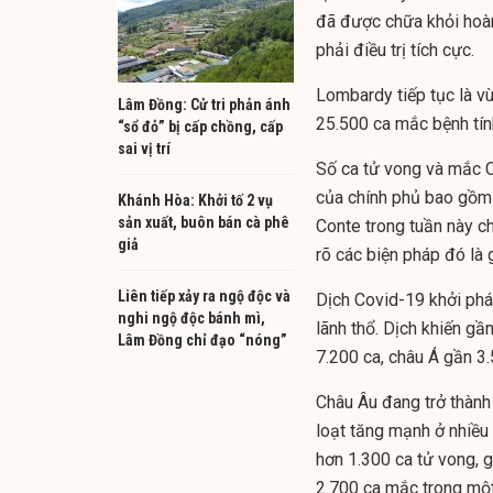
đã được chữa khỏi hoàn
phải điều trị tích cực.
Lombardy tiếp tục là vù
Lâm Đồng: Cử tri phản ánh
25.500 ca mắc bệnh tín
“sổ đỏ” bị cấp chồng, cấp
sai vị trí
Số ca tử vong và mắc C
của chính phủ bao gồm 
Khánh Hòa: Khởi tố 2 vụ
sản xuất, buôn bán cà phê
Conte trong tuần này c
giả
rõ các biện pháp đó là g
Liên tiếp xảy ra ngộ độc và
Dịch Covid-19 khởi phá
nghi ngộ độc bánh mì,
lãnh thổ. Dịch khiến gầ
Lâm Đồng chỉ đạo “nóng”
7.200 ca, châu Á gần 3.
Châu Âu đang trở thành
loạt tăng mạnh ở nhiều
hơn 1.300 ca tử vong, 
2.700 ca mắc trong một