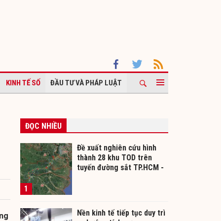
KINH TẾ SỐ
ĐẦU TƯ VÀ PHÁP LUẬT
ĐỌC NHIỀU
Đề xuất nghiên cứu hình
thành 28 khu TOD trên
tuyến đường sắt TP.HCM -
Cần Thơ
1
Nền kinh tế tiếp tục duy trì
ừng