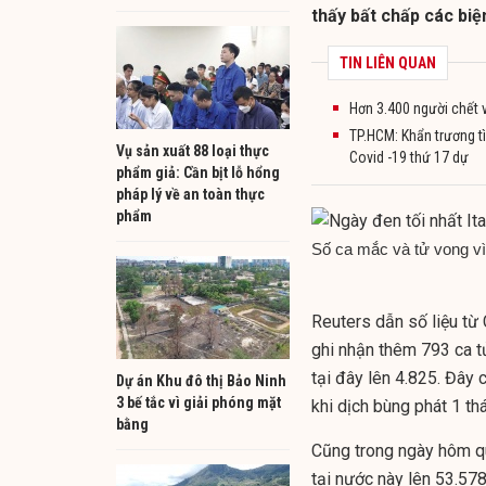
thấy bất chấp các biệ
TIN LIÊN QUAN
Hơn 3.400 người chết v
TP.HCM: Khẩn trương tì
Vụ sản xuất 88 loại thực
Covid -19 thứ 17 dự
phẩm giả: Cần bịt lỗ hổng
pháp lý về an toàn thực
phẩm
Số ca mắc và tử vong vì 
Reuters dẫn số liệu từ 
ghi nhận thêm 793 ca t
tại đây lên 4.825. Đây 
Dự án Khu đô thị Bảo Ninh
3 bế tắc vì giải phóng mặt
khi dịch bùng phát 1 th
bằng
Cũng trong ngày hôm qu
tại nước này lên 53.578