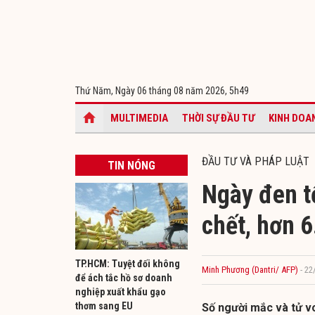
Thứ Năm, Ngày 06 tháng 08 năm 2026,
5h49
MULTIMEDIA
THỜI SỰ ĐẦU TƯ
KINH DOA
ĐẦU TƯ VÀ PHÁP LUẬT
TIN NÓNG
Ngày đen tố
chết, hơn 
TP.HCM: Tuyệt đối không
Minh Phương (Dantri/ AFP)
- 22
để ách tắc hồ sơ doanh
nghiệp xuất khẩu gạo
thơm sang EU
Số người mắc và tử vo