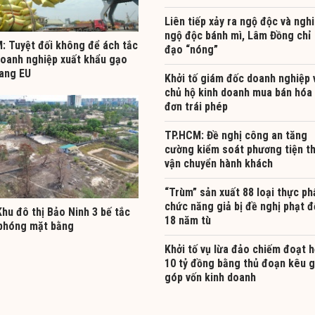
Liên tiếp xảy ra ngộ độc và nghi
ngộ độc bánh mì, Lâm Đồng chỉ
: Tuyệt đối không để ách tắc
đạo “nóng”
doanh nghiệp xuất khẩu gạo
ang EU
Khởi tố giám đốc doanh nghiệp 
chủ hộ kinh doanh mua bán hóa
đơn trái phép
TP.HCM: Đề nghị công an tăng
cường kiểm soát phương tiện t
vận chuyển hành khách
“Trùm” sản xuất 88 loại thực p
chức năng giả bị đề nghị phạt 
hu đô thị Bảo Ninh 3 bế tắc
18 năm tù
i phóng mặt bằng
Khởi tố vụ lừa đảo chiếm đoạt 
10 tỷ đồng bằng thủ đoạn kêu g
góp vốn kinh doanh