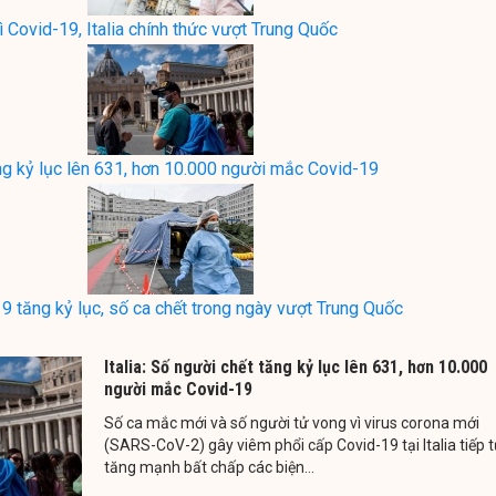
 Covid-19, Italia chính thức vượt Trung Quốc
ăng kỷ lục lên 631, hơn 10.000 người mắc Covid-19
19 tăng kỷ lục, số ca chết trong ngày vượt Trung Quốc
Italia: Số người chết tăng kỷ lục lên 631, hơn 10.000
người mắc Covid-19
Số ca mắc mới và số người tử vong vì virus corona mới
(SARS-CoV-2) gây viêm phổi cấp Covid-19 tại Italia tiếp 
tăng mạnh bất chấp các biện...