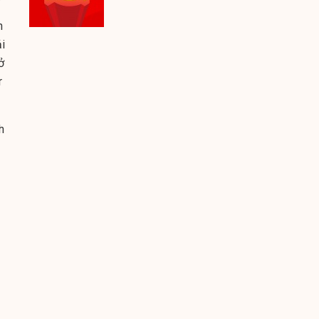
n
i
ở
r
h