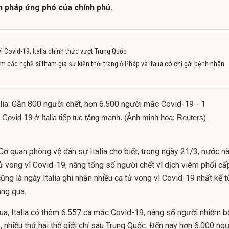
n pháp ứng phó của chính phủ.
ì Covid-19, Italia chính thức vượt Trung Quốc
m các nghệ sĩ tham gia sự kiện thời trang ở Pháp và Italia có chị gái bệnh nhân
Covid-19 ở Italia tiếp tục tăng mạnh. (Ảnh minh họa: Reuters)
Cơ quan phòng vệ dân sự Italia cho biết, trong ngày 21/3, nước n
ử vong vì Covid-19, nâng tổng số người chết vì dịch viêm phổi cấ
cũng là ngày Italia ghi nhận nhiều ca tử vong vì Covid-19 nhất kể t
áng qua.
a, Italia có thêm 6.557 ca mắc Covid-19, nâng số người nhiễm b
, nhiều thứ hai thế giới chỉ sau Trung Quốc. Đến nay hơn 6.000 ng