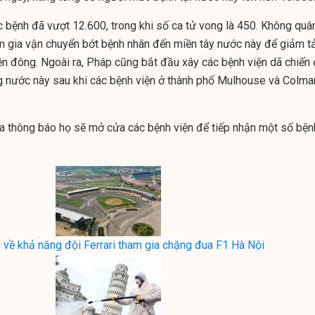
 bệnh đã vượt 12.600, trong khi số ca tử vong là 450. Không quâ
 gia vận chuyển bớt bệnh nhân đến miền tây nước này để giảm tả
ền đông. Ngoài ra, Pháp cũng bắt đầu xây các bệnh viện dã chiến 
 nước này sau khi các bệnh viện ở thành phố Mulhouse và Colma
a thông báo họ sẽ mở cửa các bệnh viện để tiếp nhận một số bện
.
g về khả năng đội Ferrari tham gia chặng đua F1 Hà Nội