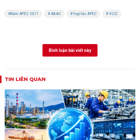
#Năm APEC 2017
# ABAC
# hợp tác APEC
# VCCI
Bình luận bài viết này
TIN LIÊN QUAN