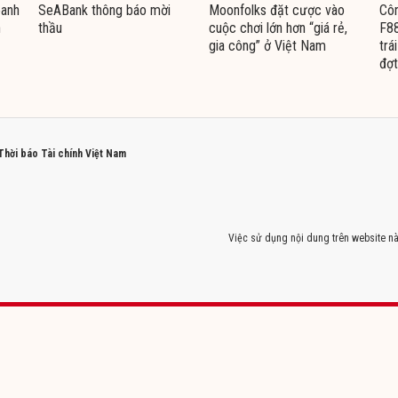
oanh
SeABank thông báo mời
Moonfolks đặt cược vào
Côn
n
thầu
cuộc chơi lớn hơn “giá rẻ,
F88
gia công” ở Việt Nam
trá
đợt
 Thời báo Tài chính Việt Nam
Việc sử dụng nội dung trên website nà