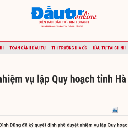
NH
TOÀN CẢNH ĐẦU TƯ
THỊ TRƯỜNG ĐỊA ỐC
ĐẦU TƯ TÀI CHÍNH
nhiệm vụ lập Quy hoạch tỉnh Hà
Đình Dũng đã ký quyết định phê duyệt nhiệm vụ lập Quy hoạc