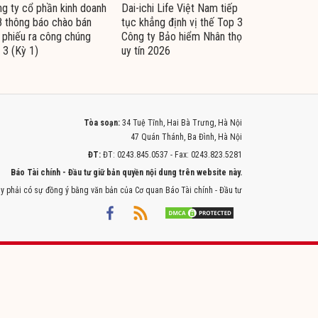
g ty cổ phần kinh doanh
Dai-ichi Life Việt Nam tiếp
 thông báo chào bán
tục khẳng định vị thế Top 3
i phiếu ra công chúng
Công ty Bảo hiểm Nhân thọ
 3 (Kỳ 1)
uy tín 2026
Tòa soạn:
34 Tuệ Tĩnh, Hai Bà Trưng, Hà Nội
47 Quán Thánh, Ba Đình, Hà Nội
ĐT:
ĐT: 0243.845.0537 - Fax: 0243.823.5281
Báo Tài chính - Đầu tư giữ bản quyền nội dung trên website này.
y phải có sự đồng ý bằng văn bản của Cơ quan Báo Tài chính - Đầu tư
Powered by
ITMEDIA