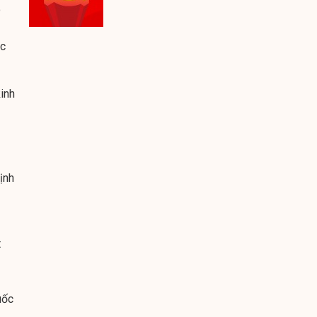
o
ọc
kinh
ịnh
t
uốc