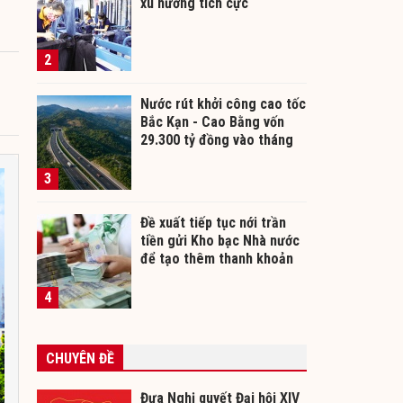
xu hướng tích cực
2
Nước rút khởi công cao tốc
Bắc Kạn - Cao Bằng vốn
29.300 tỷ đồng vào tháng
12/2026
3
Đề xuất tiếp tục nới trần
tiền gửi Kho bạc Nhà nước
để tạo thêm thanh khoản
cho ngân hàng
4
CHUYÊN ĐỀ
Đưa Nghị quyết Đại hội XIV