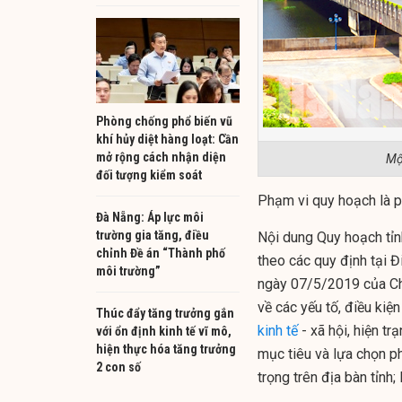
Phòng chống phổ biến vũ
khí hủy diệt hàng loạt: Cần
mở rộng cách nhận diện
Mộ
đối tượng kiểm soát
Phạm vi quy hoạch là p
Đà Nẵng: Áp lực môi
trường gia tăng, điều
Nội dung Quy hoạch tỉ
chỉnh Đề án “Thành phố
theo các quy định tại
môi trường”
ngày 07/5/2019 của Chí
về các yếu tố, điều kiện
Thúc đẩy tăng trưởng gắn
kinh tế
- xã hội, hiện tr
với ổn định kinh tế vĩ mô,
hiện thực hóa tăng trưởng
mục tiêu và lựa chọn p
2 con số
trọng trên địa bàn tỉnh