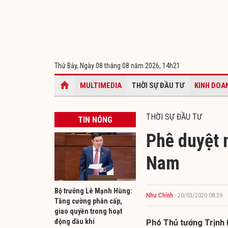
Thứ Bảy, Ngày 08 tháng 08 năm 2026,
14h21
MULTIMEDIA
THỜI SỰ ĐẦU TƯ
KINH DOA
THỜI SỰ ĐẦU TƯ
TIN NÓNG
Phê duyệt 
Nam
Bộ trưởng Lê Mạnh Hùng:
Như Chính
- 20/03/2020 08:39
Tăng cường phân cấp,
giao quyền trong hoạt
động dầu khí
Phó Thủ tướng Trịnh 