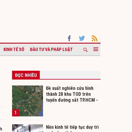
KINH TẾ SỐ
ĐẦU TƯ VÀ PHÁP LUẬT
ĐỌC NHIỀU
Đề xuất nghiên cứu hình
thành 28 khu TOD trên
tuyến đường sắt TP.HCM -
Cần Thơ
1
Nền kinh tế tiếp tục duy trì
h