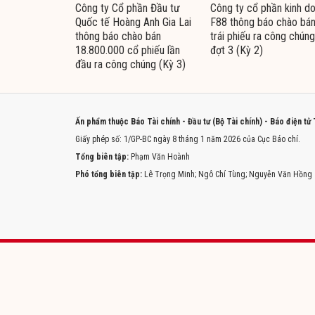
Công ty Cổ phần Đầu tư
Công ty cổ phần kinh d
Quốc tế Hoàng Anh Gia Lai
F88 thông báo chào bá
thông báo chào bán
trái phiếu ra công chúng
18.800.000 cổ phiếu lần
đợt 3 (Kỳ 2)
đầu ra công chúng (Kỳ 3)
Ấn phẩm thuộc Báo Tài chính - Đầu tư (Bộ Tài chính) - Báo điện tử
Giấy phép số: 1/GP-BC ngày 8 tháng 1 năm 2026 của Cục Báo chí.
Tổng biên tập:
Phạm Văn Hoành
Phó tổng biên tập:
Lê Trọng Minh; Ngô Chí Tùng; Nguyễn Văn Hồng
Trang chủ
Tòa soạn
Liên hệ quảng cáo