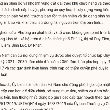
g án phân bổ và khoanh vùng đất đai theo khu chức năng và the
vị hành chính cấp huyện; phương án quy hoạch xây dựng vùng liên
ơng án bảo vệ môi trường, bảo tồn thiên nhiên và đa dạng sinh h
g án bảo vệ, khai thác, sử dụng, tài nguyên trên địa bàn tỉnh;...
hiên cứu: Phương án phát triển và tổ chức không gian phát triển 
tầng kinh tế - xã hội trên địa bàn: thành phố Phủ Lý, thị xã Duy Tiên,
 Liêm, Bình Lục, Lý Nhân.
à Nam căn cứ nội dung nhiệm vụ được phê duyệt, tổ chức lập Quy
i kỳ 2021 - 2030, tầm nhìn đến năm 2050 đảm bảo phù hợp quy đ
7 và các quy định hiện hành, trình cấp có thẩm quyền phê duyệt
luật.
y hoạch, Ủy ban nhân dân tỉnh Hà Nam chủ động phối hợp, cập nhậ
h cấp cao hơn để điều chỉnh, bổ sung mục tiêu, nhiệm vụ đảm bảo
c tiễn, tính thống nhất, đồng bộ giữa các cấp quy hoạch theo quy
số 751/2019/UBTVQH14 ngày 16/8/2019 của Ủy ban Thường vụ Q