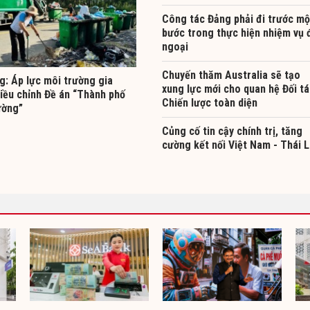
Công tác Đảng phải đi trước mộ
bước trong thực hiện nhiệm vụ 
ngoại
Chuyến thăm Australia sẽ tạo
g: Áp lực môi trường gia
xung lực mới cho quan hệ Đối t
điều chỉnh Đề án “Thành phố
Chiến lược toàn diện
ường”
Củng cố tin cậy chính trị, tăng
cường kết nối Việt Nam - Thái 