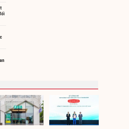
t
đối
ác
Lan