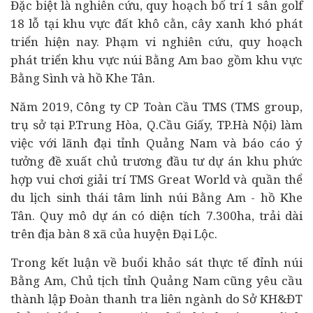
Đặc biệt là nghiên cứu, quy hoạch bố trí 1 sân golf
18 lỗ tại khu vực đất khô cằn, cây xanh khó phát
triển hiện nay. Phạm vi nghiên cứu, quy hoạch
phát triển khu vực núi Bằng Am bao gồm khu vực
Bằng Sình và hồ Khe Tân.
Năm 2019, Công ty CP Toàn Cầu TMS (TMS group,
trụ sở tại P.Trung Hòa, Q.Cầu Giấy, TP.Hà Nội) làm
việc với lãnh đại tỉnh Quảng Nam và báo cáo ý
tưởng đề xuất chủ trương đầu tư dự án khu phức
hợp vui chơi giải trí TMS Great World và quần thể
du lịch sinh thái tâm linh núi Bằng Am - hồ Khe
Tân. Quy mô dự án có diện tích 7.300ha, trải dài
trên địa bàn 8 xã của huyện Đại Lộc.
Trong kết luận về buổi khảo sát thực tế đỉnh núi
Bằng Am, Chủ tịch tỉnh Quảng Nam cũng yêu cầu
thành lập Đoàn thanh tra liên ngành do Sở KH&ĐT