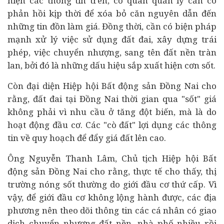
hiện các thông tin trên, cơ quan quản lý cần có
phản hồi kịp thời để xóa bỏ căn nguyên dẫn đến
những tin đồn làm giá. Đồng thời, cần có biện pháp
mạnh xử lý việc sử dụng đất đai, xây dựng trái
phép, việc chuyển nhượng, sang tên đất nền tràn
lan, bởi đó là những dấu hiệu sắp xuất hiện cơn sốt.
Còn đại diện Hiệp hội Bất động sản Đồng Nai cho
rằng, đất đai tại Đồng Nai thời gian qua "sốt" giá
không phải vì nhu cầu ở tăng đột biến, mà là do
hoạt động đầu cơ. Các "cò đất" lợi dụng các thông
tin về quy hoạch để đẩy giá đất lên cao.
Ông Nguyễn Thanh Lâm, Chủ tịch Hiệp hội Bất
động sản Đồng Nai cho rằng, thực tế cho thấy, thị
trường nóng sốt thường do giới đầu cơ thứ cấp. Vì
vậy, để giới đầu cơ không lộng hành được, các địa
phương nên theo dõi thông tin các cá nhân có giao
dịch chuyển nhượng đất nền, nhà phố nhiều rồi