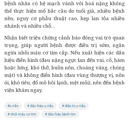
bệnh nhân có hệ mạch vành vôi hoá nặng không
thể thực hiện mổ bắc cầu do tuổi già, nhiều bệnh
nền, nguy cơ phẫu thuật cao, hẹp lan tỏa nhiều
nhánh và nhiều chỗ…
Nhận biết triệu chứng cảnh báo đóng vai trò quan
trọng, giúp người bệnh được điều trị sớm, ngăn
ngừa nhồi máu cơ tim cấp. Nếu xuất hiện các dấu
hiệu điển hình (đau nặng ngực lan đến vai, cổ, hàm
hoặc lưng, khó thở, buồn nôn, choáng váng, chóng
mặt) và không điển hình (đau vùng thượng vị, nôn
ói, khó tiêu, đổ mồ hôi lạnh, mệt mỏi), nên đến bệnh
viện khám ngay.
#u não
# dấu hiệu u não
# điều trị u não
# nhối máu cơ tim
# dấu hiệu bệnh tim