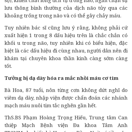
sọ), khiến chất lỏng tích tụ trong não, ngăn chặn sự
lưu thông bình thường của dịch não tủy qua các
khoảng trống trong não và có thể gây chảy máu.
Tuy nhiên bác sĩ cũng lưu ý rằng, không phải cứ
xuất hiện 1 trong 8 dấu hiệu trên là chắc chắn có
khối u trong não, tuy nhiên khi có biểu hiện, đặc
biệt là các dấu hiệu đi cùng nhau, người dân nên đi
khám tại chuyên khoa thần kinh càng sớm càng
tốt.
Tưởng bị dạ dày hóa ra mắc nhồi máu cơ tim
Bà Hoa, 87 tuổi, nôn từng cơn không dứt nghĩ do
viêm dạ dày, nhập viện được chẩn đoán các nhánh
mạch máu nuôi tim tắc nghẽn gần hết.
ThS.BS Phạm Hoàng Trọng Hiếu, Trung tâm Can
thiệp Mạch Bệnh viện Đa khoa Tâm Anh