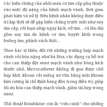
Các biến chứng của nhồi máu cơ tim cấp phụ thuộc
vào mức độ nặng của bệnh mạch vành, thời gian
phát hiện và xử lý. Nếu bệnh nhân không được điều
trị kịp thời sẽ dễ gặp biến chứng trước mắt như suy
tim cấp, rối loạn nhịp nguy kịch, vỡ tim… và lâu dài
gồm suy tim do bệnh cơ tim, huyết khối trong
buồng tim, phình vách thất…
Theo bác sĩ Hiếu, đối với những trường hợp mạch
vành vôi hóa nặng như bà Hoa, các dụng cụ hỗ trợ
cho can thiệp đặt stent mạch vành như bóng kích
thước nhỏ, Microcatheter không đi qua được chỗ
hẹp khít, khoan cắt mảng xơ vữa bằng mũi khoan
kim cương là chỉ định hàng đầu trong điều trị, giúp
tối ưu hóa can thiệp mạch vành, giảm tái hẹp trong
stent.
Thủ thuật Rotablator còn là “cứu cánh” cho những