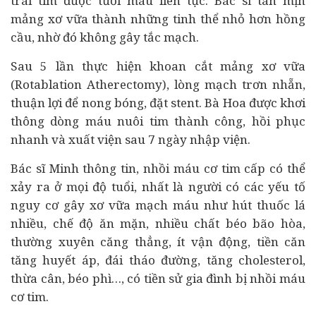
trái tim được tưới máu liên tục. Bác sĩ tán mịn
mảng xơ vữa thành những tinh thể nhỏ hơn hồng
cầu, nhờ đó không gây tắc mạch.
Sau 5 lần thực hiện khoan cắt mảng xơ vữa
(Rotablation Atherectomy), lòng mạch trơn nhẵn,
thuận lợi để nong bóng, đặt stent. Bà Hoa được khơi
thông dòng máu nuôi tim thành công, hồi phục
nhanh và xuất viện sau 7 ngày nhập viện.
Bác sĩ Minh thông tin, nhồi máu cơ tim cấp có thể
xảy ra ở mọi độ tuổi, nhất là người có các yếu tố
nguy cơ gây xơ vữa mạch máu như hút thuốc lá
nhiều, chế độ ăn mặn, nhiều chất béo bão hòa,
thường xuyên căng thẳng, ít vận động, tiền căn
tăng huyết áp, đái tháo đường, tăng cholesterol,
thừa cân, béo phì…, có tiền sử gia đình bị nhồi máu
cơ tim.