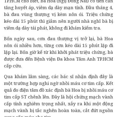
TP.HCM cho biết, bà Hoa (ngụ Đồng Nai) có tiền căn
tăng huyết áp, viêm dạ dày mạn tính. Đầu tháng 4,
bà đau vùng thượng vị kèm nôn ói. Triệu chứng
kéo dài 15 phút thì giảm nên người nhà nghĩ bà bị
viêm dạ dày tái phát, không đi khám kiểm tra.
Bốn ngày sau, cơn đau thượng vị trở lại, bà Hoa
nôn ói nhiều hơn, từng cơn kéo dài 15 phút lặp đi
lặp lại. Bốn giờ kể từ khi khởi phát triệu chứng, bà
được đưa đến Bệnh viện Đa khoa Tâm Anh TP.HCM
cấp cứu.
Qua khám lâm sàng, các bác sĩ nhận định đây là
một trường hợp nghi ngờ nhồi máu cơ tim cấp. Kết
quả đo điện tâm đồ xác định bà Hoa bị nhồi máu cơ
tim cấp ST chênh lên. Đây là hội chứng mạch vành
cấp tính nghiêm trọng nhất, xảy ra khi một động
mạch vành bị tắc nghẽn hoàn toàn, cắt đứt nguồn