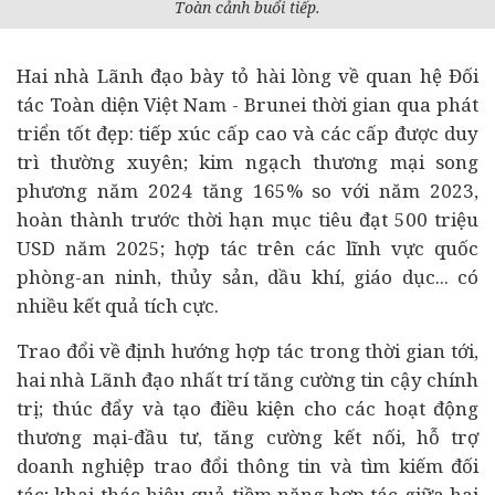
Toàn cảnh buổi tiếp.
Hai nhà Lãnh đạo bày tỏ hài lòng về quan hệ Đối
tác Toàn diện Việt Nam - Brunei thời gian qua phát
triển tốt đẹp: tiếp xúc cấp cao và các cấp được duy
trì thường xuyên; kim ngạch thương mại song
phương năm 2024 tăng 165% so với năm 2023,
hoàn thành trước thời hạn mục tiêu đạt 500 triệu
USD năm 2025; hợp tác trên các lĩnh vực quốc
phòng-an ninh, thủy sản, dầu khí, giáo dục... có
nhiều kết quả tích cực.
Trao đổi về định hướng hợp tác trong thời gian tới,
hai nhà Lãnh đạo nhất trí tăng cường tin cậy chính
trị; thúc đẩy và tạo điều kiện cho các hoạt động
thương mại-
đầu tư
, tăng cường kết nối, hỗ trợ
doanh nghiệp
trao đổi thông tin và tìm kiếm đối
tác; khai thác hiệu quả tiềm năng hợp tác giữa hai