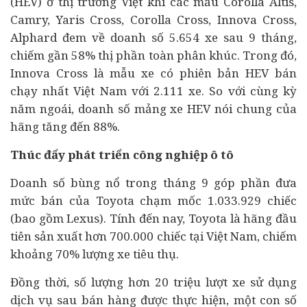
(HEV) ở thị trường Việt khi các mẫu Corolla Altis,
Camry, Yaris Cross, Corolla Cross, Innova Cross,
Alphard đem về doanh số 5.654 xe sau 9 tháng,
chiếm gần 58% thị phần toàn phân khúc. Trong đó,
Innova Cross là mẫu xe có phiên bản HEV bán
chạy nhất Việt Nam với 2.111 xe. So với cùng kỳ
năm ngoái, doanh số mảng xe HEV nói chung của
hãng tăng đến 88%.
Thúc đẩy phát triển công nghiệp ô tô
Doanh số bùng nổ trong tháng 9 góp phần đưa
mức bán của Toyota chạm mốc 1.033.929 chiếc
(bao gồm Lexus). Tính đến nay, Toyota là hãng đầu
tiên sản xuất hơn 700.000 chiếc tại Việt Nam, chiếm
khoảng 70% lượng xe tiêu thụ.
Đồng thời, số lượng hơn 20 triệu lượt xe sử dụng
dịch vụ sau bán hàng được thực hiện, một con số