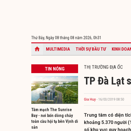
Thứ Bảy, Ngày 08 tháng 08 năm 2026,
0h31
MULTIMEDIA
THỜI SỰ ĐẦU TƯ
KINH DOA
THỊ TRƯỜNG ĐỊA ỐC
TIN NÓNG
TP Đà Lạt 
Gia Huy
- 16/03/2019 08:50
Tâm mạch The Sunrise
Trung tâm có diện tíc
Bay - nơi bốn dòng chảy
toàn cầu hội tụ bên Vịnh di
khoảng 5.370 người (1
sản
số khu vực quy hoạch