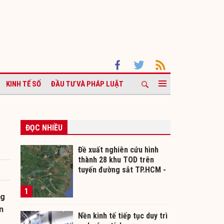
KINH TẾ SỐ
ĐẦU TƯ VÀ PHÁP LUẬT
ĐỌC NHIỀU
Đề xuất nghiên cứu hình
thành 28 khu TOD trên
tuyến đường sắt TP.HCM -
Cần Thơ
1
ng
n
Nền kinh tế tiếp tục duy trì