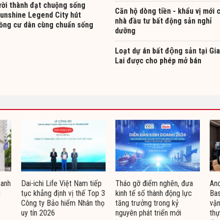
ười thành đạt chuộng sống
Căn hộ dòng tiền - khẩu vị mới 
Sunshine Legend City hút
nhà đầu tư bất động sản nghỉ
ồng cư dân cùng chuẩn sống
dưỡng
Loạt dự án bất động sản tại Gia
Lai được cho phép mở bán
oanh
Dai-ichi Life Việt Nam tiếp
Tháo gỡ điểm nghẽn, đưa
Ano
n
tục khẳng định vị thế Top 3
kinh tế số thành động lực
Bas
Công ty Bảo hiểm Nhân thọ
tăng trưởng trong kỷ
vận
uy tín 2026
nguyên phát triển mới
thự