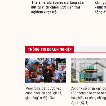
The Emerald Boulevard tăng sức
Khi ng
hút từ vị trí chiến lược đến trải
xanh: 
nghiệm vượt trội
cộng đ
THÔNG TIN DOANH NGHIỆP
Moonfolks đặt cược vào
Công ty cổ phần kinh d
cuộc chơi lớn hơn “giá rẻ,
F88 thông báo chào bá
gia công” ở Việt Nam
trái phiếu ra công chúng
đợt 3 (Kỳ 1)