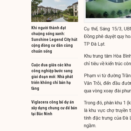
Khi người thành đạt
Cụ thể, Sáng 15/3, U
chuộng sống xanh:
Đồng phê duyệt quy hoạc
Sunshine Legend City hút
TP Đà Lạt.
cộng đồng cư dân cùng
chuẩn sống
Khu trung tâm Hòa Bìn
chỉ tiêu về kiến trúc cô
Cuộc đua giữa các khu
công nghiệp bước sang
Phạm vi từ đường Trần 
giai đoạn mới: Nhà phát
triển không chỉ bán hạ
Văn Trỗi, đến đầu đườ
tầng
qua vòng xoay đài phun
Viglacera công bố dự án
Trong đó, phân khu 1 (k
xây dựng chung cư để bán
là khu vực chợ truyền
tại Bắc Ninh
tính đặc trưng của Đà 
ngầm.