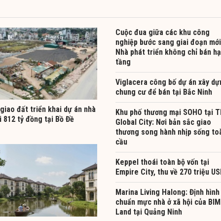
Cuộc đua giữa các khu công
nghiệp bước sang giai đoạn mới
Nhà phát triển không chỉ bán hạ
tầng
Viglacera công bố dự án xây dự
chung cư để bán tại Bắc Ninh
giao đất triển khai dự án nhà
Khu phố thương mại SOHO tại 
i 812 tỷ đồng tại Bồ Đề
Global City: Nơi bản sắc giao
thương song hành nhịp sống to
cầu
Keppel thoái toàn bộ vốn tại
Empire City, thu về 270 triệu U
Marina Living Halong: Định hình
chuẩn mực nhà ở xã hội của BIM
Land tại Quảng Ninh