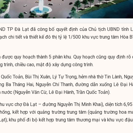
BND TP Đà Lạt đã công bố quyết định của Chủ tịch UBND tỉnh 
h chi tiết và thiết kế đô thị tỷ lệ 1/500 khu vực trung tâm Hòa B
h được quy hoạch thành 5 phân khu. Quy hoạch cũng quy định rõ 
ng trình, chiều cao, mật độ xây dựng công trình.
Quốc Toản, Bùi Thị Xuân, Lý Tự Trọng, hẻm nhà thờ Tin Lành, Ngu
ng Ba Tháng Hai, Nguyễn Chí Thanh, đường dẫn xuống Lê Đại H
 nước (Nguyễn Văn Cừ, Lê Đại Hành, Trần Quốc Toản).
hu vực chợ Đà Lạt – đường Nguyễn Thị Minh Khai), diện tích 6,95 
 thống, kết hợp với quảng trường trung tâm (quảng trường hoa m
Lạt); khu phố đi bộ kết hợp trung tâm thương mại và khu vực đậu