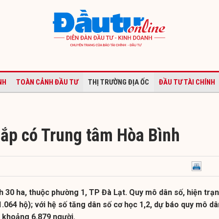
NH
TOÀN CẢNH ĐẦU TƯ
THỊ TRƯỜNG ĐỊA ỐC
ĐẦU TƯ TÀI CHÍNH
sắp có Trung tâm Hòa Bình
h 30 ha, thuộc phường 1, TP Đà Lạt. Quy mô dân số, hiện trạ
.064 hộ); với hệ số tăng dân số cơ học 1,2, dự báo quy mô dâ
 khoảng 6.879 người.