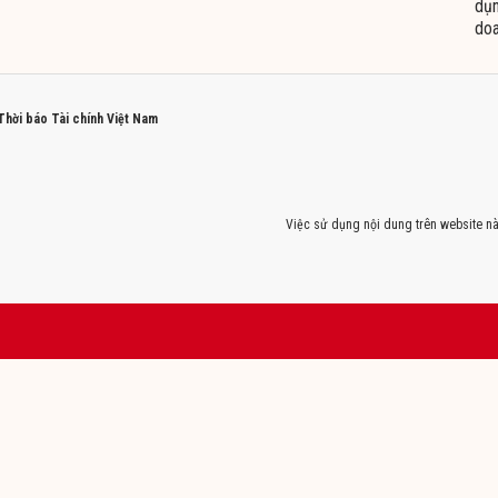
dụn
doa
 Thời báo Tài chính Việt Nam
Việc sử dụng nội dung trên website nà