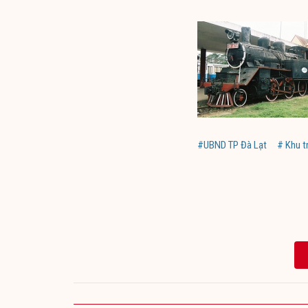
#UBND TP Đà Lạt
# Khu t