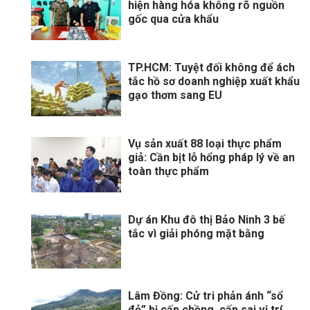
hiện hàng hóa không rõ nguồn
gốc qua cửa khẩu
TP.HCM: Tuyệt đối không để ách
tắc hồ sơ doanh nghiệp xuất khẩu
gạo thơm sang EU
Vụ sản xuất 88 loại thực phẩm
giả: Cần bịt lỗ hổng pháp lý về an
toàn thực phẩm
Dự án Khu đô thị Bảo Ninh 3 bế
tắc vì giải phóng mặt bằng
Lâm Đồng: Cử tri phản ánh “sổ
đỏ” bị cấp chồng, cấp sai vị trí