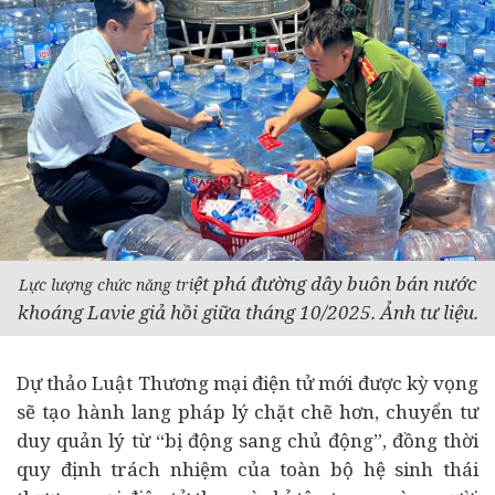
ệt ph
á
đư
ờng d
ây buôn bán n
ư
ớc
Lực lượng chức năng tri
kho
áng Lavie gi
ả hồi giữa tháng 10/2025. Ảnh tư liệu.
Dự thảo Luật Thương mại điện tử mới được kỳ vọng
sẽ tạo hành lang pháp lý chặt chẽ hơn, chuyển tư
duy quản lý từ “bị động sang chủ động”, đồng thời
quy định trách nhiệm của toàn bộ hệ sinh thái