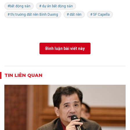
#bất động sản
# dự án bất động sản
# thị trường đất nền Bình Dương
# đất nền
# 5F Capella
Bình luận bài viết này
TIN LIÊN QUAN