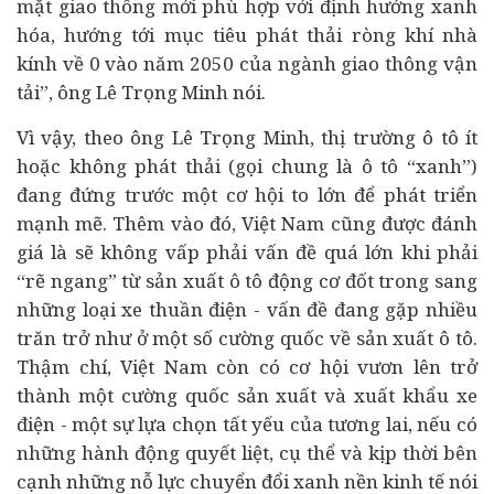
mặt giao thông mới phù hợp với định hướng xanh
hóa, hướng tới mục tiêu phát thải ròng khí nhà
kính về 0 vào năm 2050 của ngành giao thông vận
tải”, ông Lê Trọng Minh nói.
Vì vậy, theo ông Lê Trọng Minh, thị trường ô tô ít
hoặc không phát thải (gọi chung là ô tô “xanh”)
đang đứng trước một cơ hội to lớn để phát triển
mạnh mẽ. Thêm vào đó, Việt Nam cũng được đánh
giá là sẽ không vấp phải vấn đề quá lớn khi phải
“rẽ ngang” từ sản xuất ô tô động cơ đốt trong sang
những loại xe thuần điện - vấn đề đang gặp nhiều
trăn trở như ở một số cường quốc về sản xuất ô tô.
Thậm chí, Việt Nam còn có cơ hội vươn lên trở
thành một cường quốc sản xuất và xuất khẩu xe
điện - một sự lựa chọn tất yếu của tương lai, nếu có
những hành động quyết liệt, cụ thể và kịp thời bên
cạnh những nỗ lực chuyển đổi xanh nền kinh tế nói