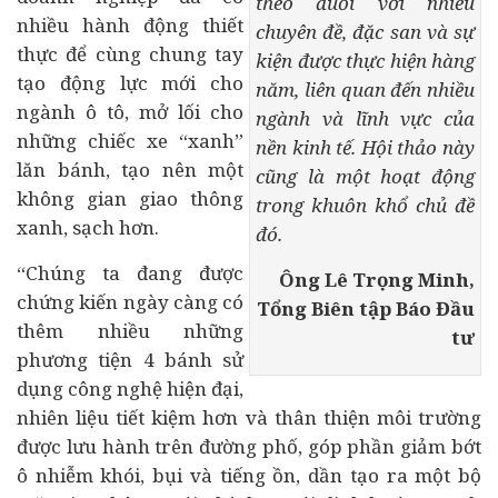
theo đuổi với nhiều
nhiều hành động thiết
chuyên đề, đặc san và sự
thực để cùng chung tay
kiện được thực hiện hàng
tạo động lực mới cho
năm, liên quan đến nhiều
ngành ô tô, mở lối cho
ngành và lĩnh vực của
những chiếc xe “xanh”
nền kinh tế. Hội thảo này
lăn bánh, tạo nên một
cũng là một hoạt động
không gian giao thông
trong khuôn khổ chủ đề
xanh, sạch hơn.
đó.
“Chúng ta đang được
Ông Lê Trọng Minh,
chứng kiến ngày càng có
Tổng Biên tập Báo Đầu
thêm nhiều những
tư
phương tiện 4 bánh sử
dụng công nghệ hiện đại,
nhiên liệu tiết kiệm hơn và thân thiện môi trường
được lưu hành trên đường phố, góp phần giảm bớt
ô nhiễm khói, bụi và tiếng ồn, dần tạo ra một bộ