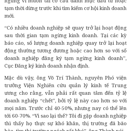
ngừng vì muốn
tái cơ cấu
danh mục đầu tư hoặc
tạm thời dừng trước khi tìm kiếm cơ hội kinh doanh
mới.
“Có nhiều doanh nghiệp sẽ quay trở lại hoạt động
sau thời gian tạm ngừng kinh doanh. Tại các kỳ
báo cáo, số lượng doanh nghiệp quay trở lại hoạt
động thường tương đương hoặc cao hơn so với số
doanh nghiệp đăng ký tạm ngừng kinh doanh”,
Cục Đăng ký kinh doanh nhận định.
Mặc dù vậy, ông Võ Trí Thành, nguyên Phó viện
trưởng Viện Nghiên cứu quản lý kinh tế Trung
ương cho rằng, vẫn phải rất quan tâm đến tỷ lệ
doanh nghiệp “chết”, bởi tỷ lệ này cao hơn so với
mọi năm. Trước chỉ 40-50%, nhưng nay có thể lên
tới 60-70%. “Vì sao lại thế? Tôi đi gặp doanh nghiệp
thì thấy họ thực sự khó khăn, thị trường đã bão
hòa, tìm thị trường ngách rất khó”, ông Thành nói.