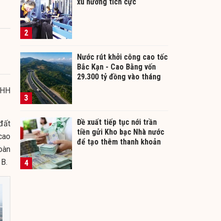
xu hướng tích cực
2
Nước rút khởi công cao tốc
Bắc Kạn - Cao Bằng vốn
29.300 tỷ đồng vào tháng
12/2026
NHH
3
Đề xuất tiếp tục nới trần
đất
tiền gửi Kho bạc Nhà nước
 cao
để tạo thêm thanh khoản
oàn
cho ngân hàng
 B.
4