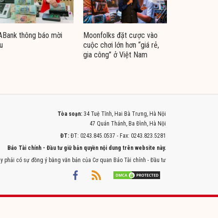
ABank thông báo mời
Moonfolks đặt cược vào
u
cuộc chơi lớn hơn “giá rẻ,
gia công” ở Việt Nam
Tòa soạn:
34 Tuệ Tĩnh, Hai Bà Trưng, Hà Nội
47 Quán Thánh, Ba Đình, Hà Nội
ĐT:
ĐT: 0243.845.0537 - Fax: 0243.823.5281
Báo Tài chính - Đầu tư giữ bản quyền nội dung trên website này.
y phải có sự đồng ý bằng văn bản của Cơ quan Báo Tài chính - Đầu tư
Powered by
ITMEDIA