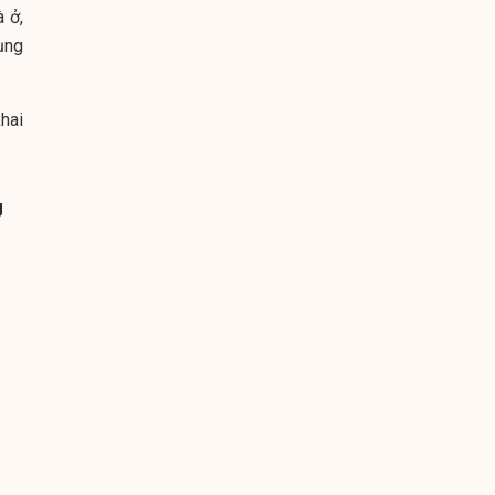
 ở,
ụng
hai
g