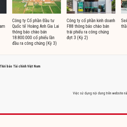
Công ty Cổ phần Đầu tư
Công ty cổ phần kinh doanh
Se
Nam
Quốc tế Hoàng Anh Gia Lai
F88 thông báo chào bán
thầ
thông báo chào bán
trái phiếu ra công chúng
18.800.000 cổ phiếu lần
đợt 3 (Kỳ 2)
đầu ra công chúng (Kỳ 3)
 Thời báo Tài chính Việt Nam
Việc sử dụng nội dung trên website nà