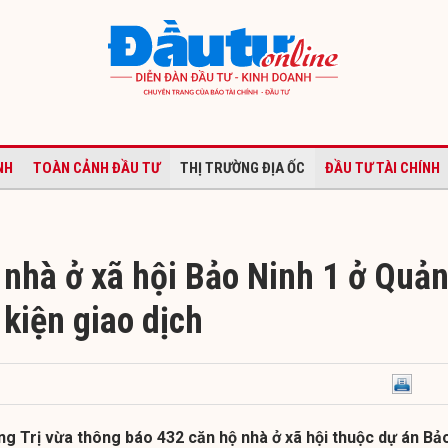
NH
TOÀN CẢNH ĐẦU TƯ
THỊ TRƯỜNG ĐỊA ỐC
ĐẦU TƯ TÀI CHÍNH
 nhà ở xã hội Bảo Ninh 1 ở Quả
 kiện giao dịch
g Trị vừa thông báo 432 căn hộ nhà ở xã hội thuộc dự án Bả