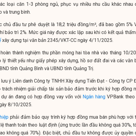
ác loại căn 1-3 phòng ngủ, phục vụ nhiều nhu cầu khác nhau 
 và trung bình.
c chủ đầu tư phê duyệt là 18,2 triệu đồng/m², đã bao gồm 5% 
 bảo trì 2%. Mức giá này được xác lập sau khi có kết quả thẩm 
ế
xây dựng tại văn bản 2345/VKT-CC ngày 4/11/2025.
 hoàn thành nghiệm thu phần móng hai tòa nhà vào tháng 10/20
 lý thiết yếu như giấy phép xây dựng, hồ sơ đất đai và các văn 
BND tỉnh Quảng Bình và UBND tỉnh Quảng Trị.
 lưu ý Liên danh Công ty TNHH Xây dựng Tiến Đạt - Công ty CP 
ó trách nhiệm giải chấp tài sản bảo đảm trước khi ký hợp đồng 
o dự án đang có hợp đồng vay vốn với
Ngân hàng
VPBank theo 
ngày 8/10/2025.
hiệp
phải đảm bảo quy trình ký hợp đồng mua bán phù hợp với t
ỷ lệ thanh toán theo luật định (ứng trước lần đầu không quá 30%, 
giao không quá 70%). Đặc biệt, chủ đầu tư không được ủy quyền 