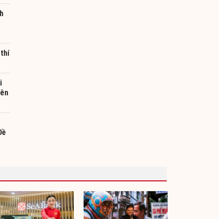
nh
thí
i
bên
Đề