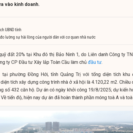
ưa vào kinh doanh.
ịch UBND tỉnh
i đo lường sự hài lòng của người dân với cơ quan nhà nước
uỹ đất 20% tại Khu đô thị Bảo Ninh 1, do Liên danh Công ty T
ông ty CP Đầu tư Xây lắp Toàn Cầu làm chủ
đầu tư
.
tại phường Đồng Hới, tỉnh Quảng Trị với tổng diện tích khu 
diện tích xây dựng công trình nhà ở xã hội là 4.120,22 m2. Chiều
tổng số 432 căn hộ. Dự án có ngày khởi công 19/8/2025; dự kiến h
 Về tiến độ, hiện nay dự án đã hoàn thành phần móng toà A và toà