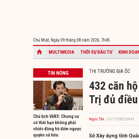
Chủ Nhật, Ngày 09 tháng 08 năm 2026,
7h45
MULTIMEDIA
THỜI SỰ ĐẦU TƯ
KINH DOA
THỊ TRƯỜNG ĐỊA ỐC
TIN NÓNG
432 căn hộ
Trị đủ điều
Chủ tịch VARS: Chung cư
Ngọc Tân
- 21/11/2025 09:41
có thời hạn không phải
chiếc đồng hồ đếm ngược
quyền sở hữu
Sở Xây dựng tỉnh Quản