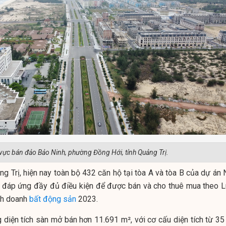
vực bán đảo Bảo Ninh, phường Đồng Hới, tỉnh Quảng Trị.
 Trị, hiện nay toàn bộ 432 căn hộ tại tòa A và tòa B của dự án 
ã đáp ứng đầy đủ điều kiện để được bán và cho thuê mua theo L
nh doanh
bất động sản
2023.
 diện tích sàn mở bán hơn 11.691 m², với cơ cấu diện tích từ 35