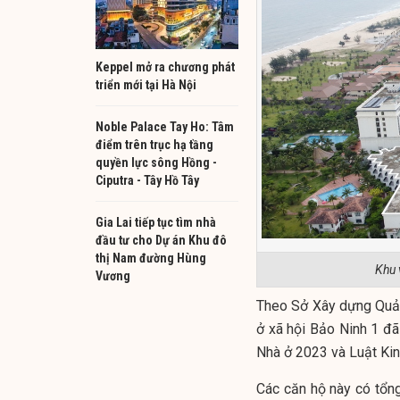
Keppel mở ra chương phát
triển mới tại Hà Nội
Noble Palace Tay Ho: Tâm
điểm trên trục hạ tầng
quyền lực sông Hồng -
Ciputra - Tây Hồ Tây
Gia Lai tiếp tục tìm nhà
đầu tư cho Dự án Khu đô
thị Nam đường Hùng
Khu 
Vương
Theo Sở Xây dựng Quảng
ở xã hội Bảo Ninh 1 đ
Nhà ở 2023 và Luật Ki
Các căn hộ này có tổng