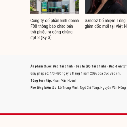
Công ty cổ phần kinh doanh
Sandoz bổ nhiệm Tổng
F88 thông báo chào bán
giám đốc mới tại Việt 
trái phiếu ra công chúng
đợt 3 (Kỳ 3)
Ấn phẩm thuộc Báo Tài chính - Đầu tư (Bộ Tài chính) - Báo điện tử
Giấy phép số: 1/GP-BC ngày 8 tháng 1 năm 2026 của Cục Báo chí.
Tổng biên tập:
Phạm Văn Hoành
Phó tổng biên tập:
Lê Trọng Minh; Ngô Chí Tùng; Nguyễn Văn Hồng
Trang chủ
Tòa soạn
Liên hệ quảng cáo