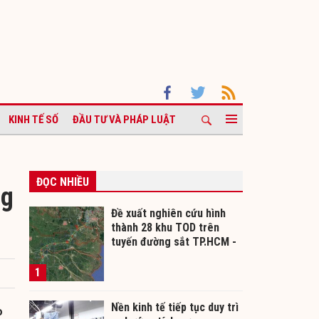
KINH TẾ SỐ
ĐẦU TƯ VÀ PHÁP LUẬT
ĐỌC NHIỀU
ng
Đề xuất nghiên cứu hình
thành 28 khu TOD trên
tuyến đường sắt TP.HCM -
Cần Thơ
1
Nền kinh tế tiếp tục duy trì
o