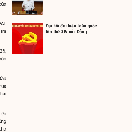
của
VAT
Đại hội đại biểu toàn quốc
tra
lần thứ XIV của Đảng
25,
bản
Đầu
mua
hai
iến
tổng
cho