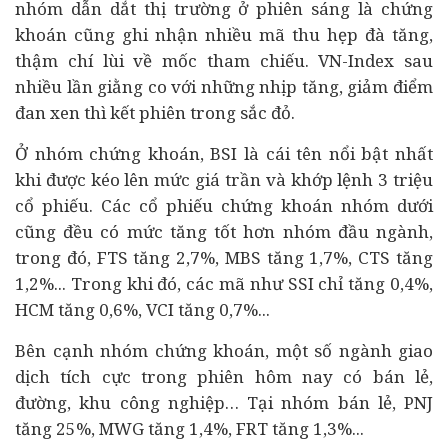
nhóm dẫn dắt thị trường ở phiên sáng là chứng
khoán cũng ghi nhận nhiều mã thu hẹp đà tăng,
thậm chí lùi về mốc tham chiếu. VN-Index sau
nhiều lần giằng co với những nhịp tăng, giảm điểm
đan xen thì kết phiên trong sắc đỏ.
Ở nhóm chứng khoán, BSI là cái tên nổi bật nhất
khi được kéo lên mức giá trần và khớp lệnh 3 triệu
cổ phiếu. Các cổ phiếu chứng khoán nhóm dưới
cũng đều có mức tăng tốt hơn nhóm đầu ngành,
trong đó, FTS tăng 2,7%, MBS tăng 1,7%, CTS tăng
1,2%... Trong khi đó, các mã như SSI chỉ tăng 0,4%,
HCM tăng 0,6%, VCI tăng 0,7%...
Bên cạnh nhóm chứng khoán, một số ngành giao
dịch tích cực trong phiên hôm nay có bán lẻ,
đường, khu công nghiệp… Tại nhóm bán lẻ, PNJ
tăng 25%, MWG tăng 1,4%, FRT tăng 1,3%...