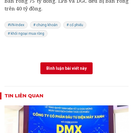
bán ròng 75 tỷ đồng. LPB và DGC đều bị bán ròng
trên 40 tỷ đồng.
#VN-Index
# chứng khoán
# cổ phiếu
# khối ngoại mua ròng
Bình luận bài viết này
TIN LIÊN QUAN