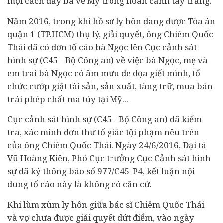
mọi cách đẩy bà về Mỹ trong hoàn cảnh tay trắng.
Năm 2016, trong khi hồ sơ ly hôn đang được Tòa án
quận 1 (TP.HCM) thụ lý, giải quyết, ông Chiêm Quốc
Thái đã có đơn tố cáo bà Ngọc lên Cục cảnh sát
hình sự (C45 - Bộ Công an) về việc bà Ngọc, mẹ và
em trai bà Ngọc có âm mưu đe dọa giết mình, tổ
chức cướp giật tài sản, sản xuất, tàng trữ, mua bán
trái phép chất ma túy tại Mỹ...
Cục cảnh sát hình sự (C45 - Bộ Công an) đã kiểm
tra, xác minh đơn thư tố giác tội phạm nêu trên
của ông Chiêm Quốc Thái. Ngày 24/6/2016, Đại tá
Vũ Hoàng Kiên, Phó Cục trưởng Cục Cảnh sát hình
sự đã ký thông báo số 977/C45-P4, kết luận nội
dung tố cáo này là không có căn cứ.
Khi lùm xùm ly hôn giữa bác sĩ Chiêm Quốc Thái
và vợ chưa được giải quyết dứt điểm, vào ngày