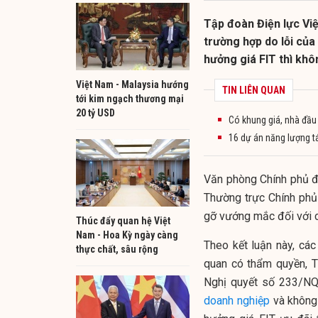
Tập đoàn Điện lực Việ
trường hợp do lỗi củ
hưởng giá FIT thì khô
Việt Nam - Malaysia hướng
TIN LIÊN QUAN
tới kim ngạch thương mại
20 tỷ USD
Có khung giá, nhà đầu 
16 dự án năng lượng t
Văn phòng Chính phủ đ
Thường trực Chính phủ
gỡ vướng mắc đối với 
Thúc đẩy quan hệ Việt
Nam - Hoa Kỳ ngày càng
Theo kết luận này, cá
thực chất, sâu rộng
quan có thẩm quyền, T
Nghị quyết số 233/NQ
doanh nghiệp
và không 