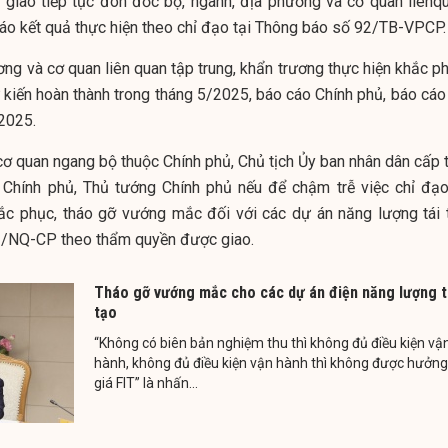
iao tiếp tục đôn đốc bộ, ngành, địa phương và cơ quan liênqu
cáo kết quả thực hiện theo chỉ đạo tại Thông báo số 92/TB-VPCP.
ng và cơ quan liên quan tập trung, khẩn trương thực hiện khắc ph
kiến hoàn thành trong tháng 5/2025, báo cáo Chính phủ, báo cáo
/2025.
cơ quan ngang bộ thuộc Chính phủ, Chủ tịch Ủy ban nhân dân cấp t
c Chính phủ, Thủ tướng Chính phủ nếu để chậm trễ việc chỉ đạo
khắc phục, tháo gỡ vướng mắc đối với các dự án năng lượng tái 
3/NQ-CP theo thẩm quyền được giao.
Tháo gỡ vướng mắc cho các dự án điện năng lượng t
tạo
“Không có biên bản nghiệm thu thì không đủ điều kiện vậ
hành, không đủ điều kiện vận hành thì không được hưởng
giá FIT” là nhấn...