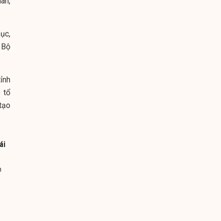
an,
ục,
 Bộ
ỉnh
 tổ
tạo
ái
n