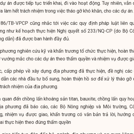
 án được tiếp tục triển khai, đi vào hoạt động. Tuy nhiên, vẫn 
 làm hết trách nhiệm trong việc tháo gỡ khó khăn, cho các dự án.
86/TB-VPCP cũng nhắc tới việc các quy định pháp luật liên qu
ũng như kế hoạch thực hiện Nghị quyết số 233/NQ-CP (do Bộ C
ng dẫn) đã được ban hành đầy đủ.
 phương nghiên cứu kỹ và khẩn trương tổ chức thực hiện, hoàn th
ỡ vướng mắc cho các dự án theo thẩm quyền và nhiệm vụ được gi
tục, cấp phép về xây dựng địa phương đã thực hiện, đề nghị các 
dẫn các nhà đầu tư bổ sung, hoàn thiện hồ sơ để xử lý tháo gỡ 
trách nhiệm của địa phương.
 quan đến chồng lấn khoáng sản titan, bauxite; chồng lấn quy ho
 địa phương đã báo cáo, các Bộ Nông nghiệp và Môi trường, C
, nhiệm vụ được giao, khẩn trương có văn bản trả lời, hướng 
hai thực hiện theo đúng thẩm quyền