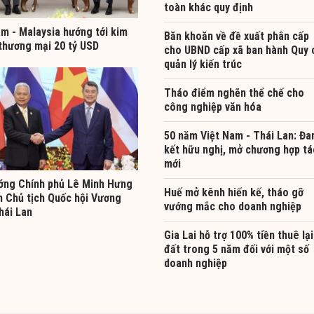
toàn khác quy định
am - Malaysia hướng tới kim
Băn khoăn về đề xuất phân cấp
thương mại 20 tỷ USD
cho UBND cấp xã ban hành Quy 
quản lý kiến trúc
Tháo điểm nghẽn thể chế cho
công nghiệp văn hóa
50 năm Việt Nam - Thái Lan: Đa
kết hữu nghị, mở chương hợp tá
mới
ớng Chính phủ Lê Minh Hưng
Huế mở kênh hiến kế, tháo gỡ
n Chủ tịch Quốc hội Vương
vướng mắc cho doanh nghiệp
hái Lan
Gia Lai hỗ trợ 100% tiền thuê lại
đất trong 5 năm đối với một số
doanh nghiệp