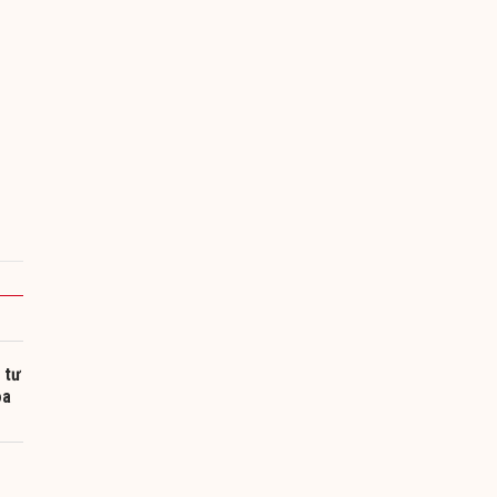
 tư
oa