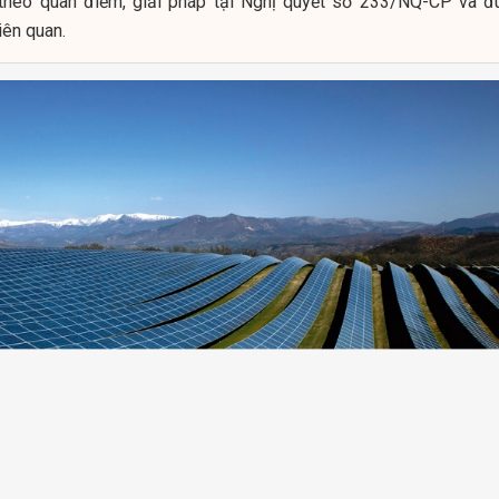
 theo quan điểm, giải pháp tại Nghị quyết số 233/NQ-CP và đ
iên quan.