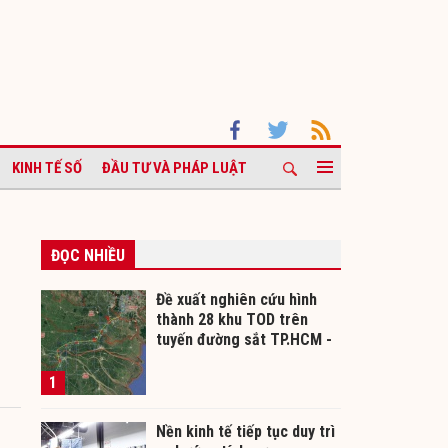
KINH TẾ SỐ
ĐẦU TƯ VÀ PHÁP LUẬT
ĐỌC NHIỀU
Đề xuất nghiên cứu hình
thành 28 khu TOD trên
tuyến đường sắt TP.HCM -
Cần Thơ
1
Nền kinh tế tiếp tục duy trì