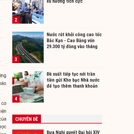
xu hướng tích cực
2
Nước rút khởi công cao tốc
Bắc Kạn - Cao Bằng vốn
29.300 tỷ đồng vào tháng
12/2026
3
Đề xuất tiếp tục nới trần
ớng
tiền gửi Kho bạc Nhà nước
háo
để tạo thêm thanh khoản
cho ngân hàng
4
 cơ
iện
 của
CHUYÊN ĐỀ
ược
Đưa Nghị quyết Đại hội XIV