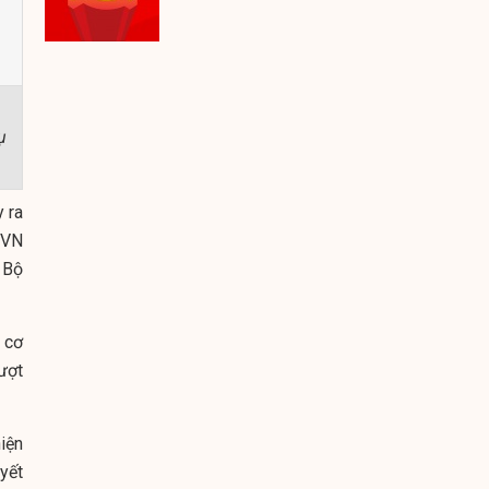
ụ
y ra
EVN
 Bộ
 cơ
ượt
iện
yết