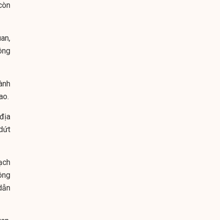
còn
an,
ông
ành
ao.
địa
dứt
ạch
ông
dẫn