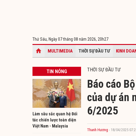
Thứ Sáu, Ngày 07 tháng 08 năm 2026,
20h27
MULTIMEDIA
THỜI SỰ ĐẦU TƯ
KINH DOA
THỜI SỰ ĐẦU TƯ
TIN NÓNG
Báo cáo Bộ 
của dự án n
6/2025
Làm sâu sắc quan hệ Đối
tác chiến lược toàn diện
Việt Nam - Malaysia
Thanh Hương
- 18/04/2025 07:2